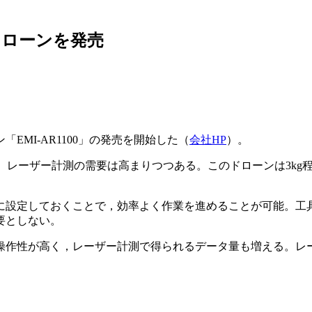
ドローンを発売
MI-AR1100」の発売を開始した（
会社HP
）。
）レーザー計測の需要は高まりつつある。このドローンは3kg
に設定しておくことで，効率よく作業を進めることが可能。工
要としない。
操作性が高く，レーザー計測で得られるデータ量も増える。レ