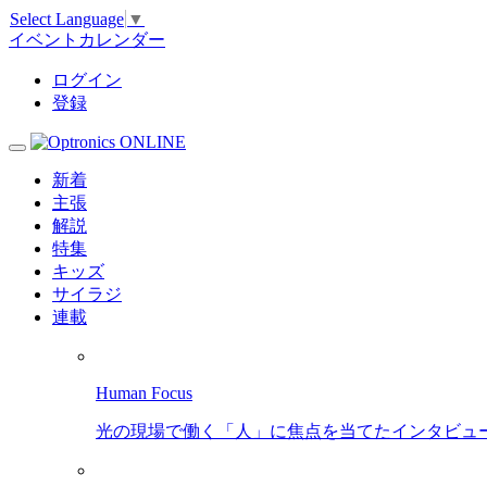
Select Language
▼
イベントカレンダー
ログイン
登録
新着
主張
解説
特集
キッズ
サイラジ
連載
Human Focus
光の現場で働く「人」に焦点を当てたインタビュ