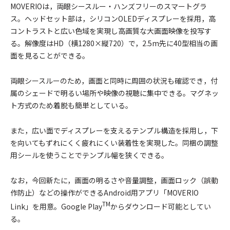
MOVERIOは，両眼シースルー・ハンズフリーのスマートグラ
ス。ヘッドセット部は，シリコンOLEDディスプレーを採用，高
コントラストと広い色域を実現し高画質な大画面映像を投写す
る。解像度はHD（横1280×縦720）で，2.5m先に40型相当の画
面を見ることができる。
両眼シースルーのため，画面と同時に周囲の状況も確認でき，付
属のシェードで明るい場所や映像の視聴に集中できる。マグネッ
ト方式のため着脱も簡単としている。
また，広い面でディスプレーを支えるテンプル構造を採用し，下
を向いてもずれにくく疲れにくい装着性を実現した。同梱の調整
用シールを使うことでテンプル幅を狭くできる。
なお，今回新たに，画面の明るさや音量調整，画面ロック（誤動
作防止）などの操作ができるAndroid用アプリ「MOVERIO
TM
Link」を用意。Google Play
からダウンロード可能としてい
る。