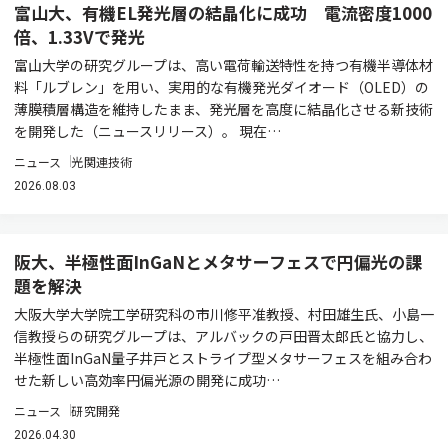
富山大、有機EL発光層の結晶化に成功 電流密度1000
倍、1.33Vで発光
富山大学の研究グループは、高い電荷輸送特性を持つ有機半導体材
料「ルブレン」を用い、実用的な有機発光ダイオード（OLED）の
薄膜積層構造を維持したまま、発光層を高度に結晶化させる新技術
を開発した（ニュースリリース）。 現在…
ニュース
光関連技術
2026.08.03
阪大、半極性面InGaNとメタサーフェスで円偏光の課
題を解決
大阪大学大学院工学研究科の市川修平准教授、村田雄生氏、小島一
信教授らの研究グループは、アルバックの戸田晋太郎氏と協力し、
半極性面InGaN量子井戸とストライプ型メタサーフェスを組み合わ
せた新しい高効率円偏光源の開発に成功…
ニュース
研究開発
2026.04.30