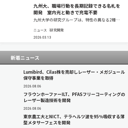
九州大、職場行動を長期記録できる名札を
開発 室内光と動きで充電不要
九州大学の研究グループは、特性の異なる2種類
の太陽電池と、動きを電気に変える素子を組み合
ニュース
研究開発
わせた装置を設計・開発した（ニュースリリー
ス）。 ウェアラブル端末は、健康管理や行動分析
2026.03.13
など幅広い分野で活用されている。しかし、多
く…
新着ニュース
Lumibird、Cilas株を売却しレーザー・メガジュール
保守事業を取得
2026.08.06
フラウンホーファーILT、PFASフリーコーティングの
レーザー製造技術を開発
2026.08.06
東京農工大とNICT、テラヘルツ波を95％吸収する薄
型メタサーフェスを開発