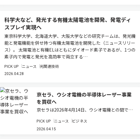
科学大など、発光する有機太陽電池を開発、発電ディ
スプレイ実現へ
東京科学大学、北海道大学、大阪大学などの研究チームは、発光機
能と発電機能を併せ持つ有機太陽電池を開発した（ニュースリリー
ス）。 太陽電池と有機ELはともにダイオード素子であるが、1つの
素子内で発電と発光を高効率で両立する…
PICK UP
ニュース
光関連技術
2026.04.28
京セラ、ウシオ電機の半導体レーザー事業
を買収へ
京セラは2026年4月14日、ウシオ電機との間で、
同社の半導体レーザーデバイス事業に関する株式
PICK UP
ニュース
ビジネス
譲渡契約を締結したと発表した（ニュースリリー
ス）。本契約に基づき、ウシオ電機が新会社を設
2026.04.15
立して当該事業を吸収分割により承継させ…