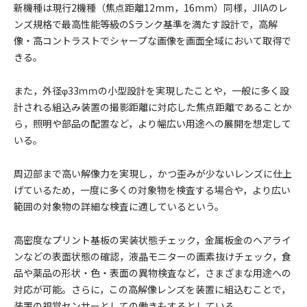
新機種は現行2機種（焦点距離12mm，16mm）同様，JIIAのレ
ンズ規格で最高性能等級のSランク基準を満たす設計で，高解
像・高コントラストでシャープな画像を画面全域において取得で
きる。
また，外径φ33ｍｍの小型設計を実現したことや，一般に多く設
計される組込み装置の撮影距離に対応した焦点距離であることか
ら，照明や部品の配置など，より幅広い用途への展開を想定して
いる。
周辺部まで高い解像力を実現し，かつ歪みが少ないレンズに仕上
げているため，一度に多くの対象物を検査する場合や，より広い
範囲の対象物の詳細な検査に適しているという。
高密度なプリント基板の実装状態チェック，金属板金のヘアライ
ンなどの表面状態の確認，液晶モニターの画素抜けチェック，食
品や薬品の形状・色・表面の異物検査など，さまざまな用途への
対応が可能。さらに，この高解像レンズを装置に組込むことで，
装置の視覚センサーとしての働きもするとしている。