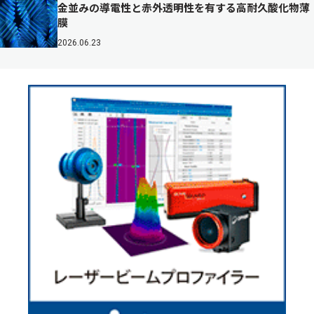
金並みの導電性と赤外透明性を有する高耐久酸化物薄
膜
2026.06.23