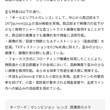
主な特長は以下の通り。
・「オールエリア5メガレンズ」として，中心から周辺部まで
147[lp/mm]以上の高分解能を実現。周辺部まで解像力の低下が
少なく鮮明でシャープな高コントラスト画像を取得することがで
き，周辺部の画像までも画像計測や検査に活用可能。
・画像計測／認識で問題となるディストーション（歪曲収差）を
低減。TVディストーションを0.1%未満に抑えて，歪みの少ない
画像で，画像計測分野にも適している。
・フォーカス方式にフローティング機構を採用したことにより，
無限遠から至近距離までの全域において，高解像度で歪みの少な
い画像を取得可能。あらゆる倍率で性能を最大限に発揮する。
・外径をφ33mmまで抑えた小型化を実現。生産ラインの作業効
率を妨げず，小型・高性能が要求される検査装置や，生産ライン
内への組込みの自由度を高めている。
キーワード：
マシンビジョン
レンズ
産業用カメラ