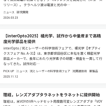
リリース）。 テラヘルツ波は電波と光の中…
ニュース
研究開発
2026.03.23
【interOpto2025】橘光学、試作から中量産まで高精
度光学部品を提供
interOpto / 光とレーザーの科学技術フェアで、橘光学【オプティ
クスフェア No. A-31】は、東京都世田谷区に本社を置く精密光学
部品メーカーで、長年にわたり光学素子の研磨・検査を一貫して行
なってきた。試作対応…
PICK UP
ニュース
光とレーザーの科学技術フェア
光関連技術
新製品
2025.11.12
理経，レンズアダプタラネットをラネットに提供開始
理経は，米VOYのVRヘッドセット用度数可変レンズアダプタ「VOY