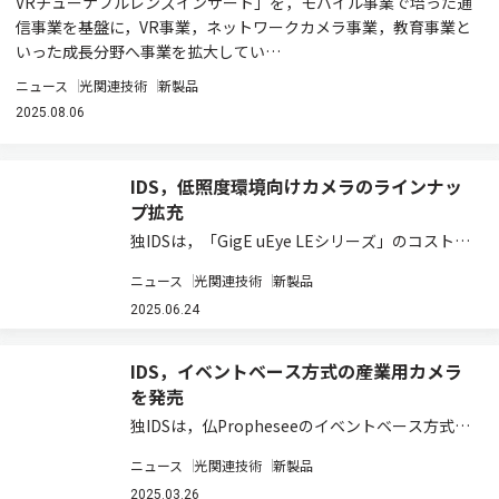
VRチューナブルレンズインサート」を，モバイル事業で培った通
信事業を基盤に，VR事業，ネットワークカメラ事業，教育事業と
いった成長分野へ事業を拡大してい…
ニュース
光関連技術
新製品
2025.08.06
IDS，低照度環境向けカメラのラインナッ
プ拡充
独IDSは，「GigE uEye LEシリーズ」のコスト効
率に優れたプロジェクト用カメラのラインナップ
ニュース
光関連技術
新製品
に，最先端の「Sony Starvis 2センサー」を搭載
した新製品を追加すると発表した（ニュースリリ
2025.06.24
ース）。 この新…
IDS，イベントベース方式の産業用カメラ
を発売
独IDSは，仏Propheseeのイベントベース方式に
よるMetavisionセンシングと画像処理技術を搭載
ニュース
光関連技術
新製品
した，新しい産業用「uEye EVS」カメラシリー
ズの発売を発表した（ニュースリリース）。 こ
2025.03.26