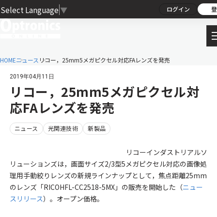
Select Language
▼
ログイン
登
HOME
ニュース
リコー，25mm5メガピクセル対応FAレンズを発売
2019年04月11日
リコー，25mm5メガピクセル対
応FAレンズを発売
ニュース
光関連技術
新製品
リコーインダストリアルソ
リューションズは，画面サイズ2/3型5メガピクセル対応の画像処
理用手動絞りレンズの新規ラインナップとして，焦点距離25mm
のレンズ「RICOHFL-CC2518-5MX」の販売を開始した（
ニュー
スリリース
）。オープン価格。