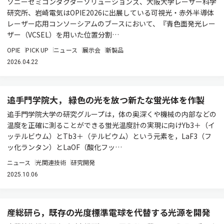
ソニーセミコンダクターソリューションズ、大阪大学レーザー科学
研究所、岩崎電気はOPIE2026に出展している可視光・赤外半導体
レーザー応用コンソーシアムのブースにおいて、『青色面発光レー
ザー（VCSEL）を用いた位置分割…
OPIE
PICK UP
ニュース
展示会
新製品
2026.04.22
追手門学院大， 緑色の光を放つ新たな蛍光体を作製
追手門学院大学の研究グループは，体の奥深くや機械の内部などの
温度を正確に測ることができる蛍光温度計の実現に向けYb3＋（イ
ッテルビウム）とTb3＋（テルビウム）という元素を，LaF3（フ
ッ化ランタン）とLaOF（酸化フッ…
ニュース
光関連技術
研究開発
2025.10.06
産総研ら，既存の光度標準電球を代替する光源を開発