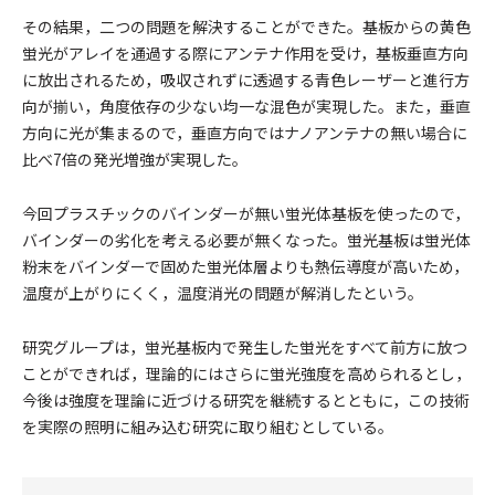
その結果，二つの問題を解決することができた。基板からの黄色
蛍光がアレイを通過する際にアンテナ作用を受け，基板垂直方向
に放出されるため，吸収されずに透過する青色レーザーと進行方
向が揃い，角度依存の少ない均一な混色が実現した。また，垂直
方向に光が集まるので，垂直方向ではナノアンテナの無い場合に
比べ7倍の発光増強が実現した。
今回プラスチックのバインダーが無い蛍光体基板を使ったので，
バインダーの劣化を考える必要が無くなった。蛍光基板は蛍光体
粉末をバインダーで固めた蛍光体層よりも熱伝導度が高いため，
温度が上がりにくく，温度消光の問題が解消したという。
研究グループは，蛍光基板内で発生した蛍光をすべて前方に放つ
ことができれば，理論的にはさらに蛍光強度を高められるとし，
今後は強度を理論に近づける研究を継続するとともに，この技術
を実際の照明に組み込む研究に取り組むとしている。