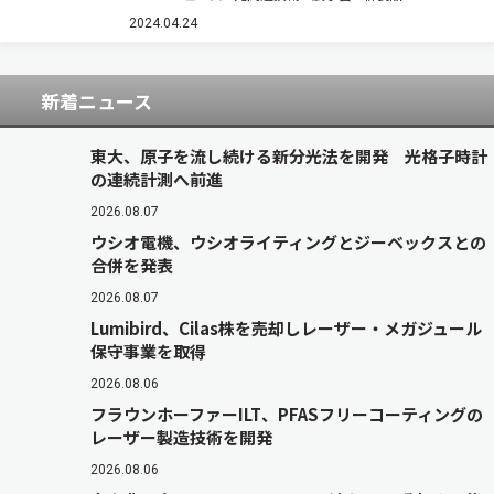
と大型光学素子の組合せにより空間に様々な光パ
ターンを形成するオンリーワン製品のホロライト
2024.04.24
を展示している。 新製品である…
新着ニュース
東大、原子を流し続ける新分光法を開発 光格子時計
の連続計測へ前進
2026.08.07
ウシオ電機、ウシオライティングとジーベックスとの
合併を発表
2026.08.07
Lumibird、Cilas株を売却しレーザー・メガジュール
保守事業を取得
2026.08.06
フラウンホーファーILT、PFASフリーコーティングの
レーザー製造技術を開発
2026.08.06