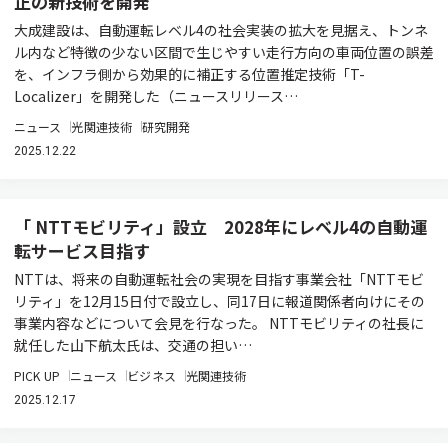
正の新技術を開発
大成建設は、自動運転レベル4の社会実装の拡大を見据え、トンネ
ル内など特徴の少ない区間で生じやすい走行方向の車両位置の誤差
を、インフラ側から効果的に補正する位置推定技術「T-
Localizer」を開発した（ニュースリリース…
ニュース
光関連技術
研究開発
2025.12.22
「 NTTモビリティ」設立 2028年にレベル4の自動運
転サービス目指す
NTTは、将来の自動運転社会の実現を目指す事業会社「NTTモビ
リティ」を12月15日付で設立し、同17日に報道関係者向けにその
事業内容などについて会見を行なった。 NTTモビリティの社長に
就任した山下航太氏は、交通の担い…
PICK UP
ニュース
ビジネス
光関連技術
2025.12.17