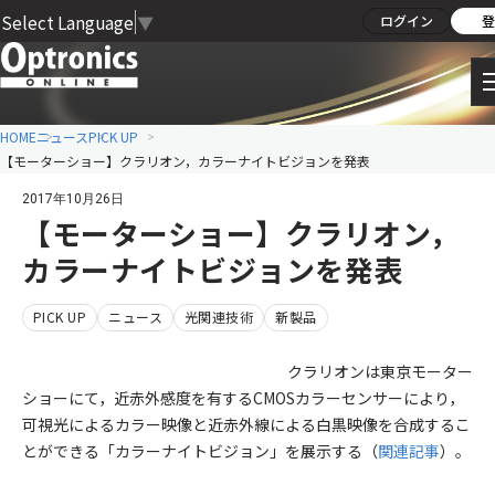
Select Language
▼
ログイン
登
HOME
ニュース
PICK UP
【モーターショー】クラリオン，カラーナイトビジョンを発表
2017年10月26日
【モーターショー】クラリオン，
カラーナイトビジョンを発表
PICK UP
ニュース
光関連技術
新製品
クラリオンは東京モーター
ショーにて，近赤外感度を有するCMOSカラーセンサーにより，
可視光によるカラー映像と近赤外線による白黒映像を合成するこ
とができる「カラーナイトビジョン」を展示する（
関連記事
）。