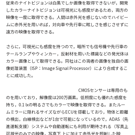
従来のナイトビジョンは白黒でしか画像を取得できないが，開発
したカラーナイトビジョンは可視光にも感度があるため，両方の
映像を一度に取得できる。人間は赤外光を感じないのでハイビー
ムに赤外光を用いれば，対向車や先行車に眩しさを感じさせずに
遠方の映像を取得できる。
さらに，可視光にも感度を持つので，暗所でも信号機や先行車の
テールランプやウィンカー，反射材を用いた標識などの発光体は
カラー画像として取得できる。同社はこの両者の画像を独自の画
像処理装置（ISP：Image Signal Processor）により合成するこ
とに成功した。
CMOSセンサーは専用のも
のを用いており，解像度は200万画素。低照度にも優れた感度を
持ち，0.1 lxの明るさでもカラーで映像を取得できる。またルー
ムミラーに隠れるサイズながらECUを搭載しており，物体と距離
の検出，白線検出などが1台で可能になっているので，ADAS（先
進運転支援）システムや自動運転にも利用が期待される（写真上
可視光のみでの映像，写真下 上に加えて赤外光を照射した映