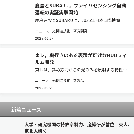
鹿島とSUBARU，ファイバセンシング自動
運転の実証実験開始
鹿島建設とSUBARUは，2025年日本国際博覧会
（大阪・関西万博）会場へのアクセス道路として
ニュース
光関連技術
研究開発
使用されている高速道路において，大阪市の協力
のもと，アスファルト舗装の内部に光ファイバセ
2025.06.27
ンサケーブルを敷設し，光ファイバセンシ…
東レ，奥行きのある表示が可能なHUDフィ
ルム開発
東レは，斜め方向からの光のみを反射する特性を
持つ広幅ナノ積層フィルム「PICASUS VT」の販
ニュース
光関連技術
新製品
売を開始した（ニュースリリース）。 ヘッドアッ
プディスプレー（HUD）は，運転に関連する情報
2025.03.28
をフロントガラス上に表示すること…
新着ニュース
大学・研究機関の特許牽制力、産総研が首位 東大、
東北大続く