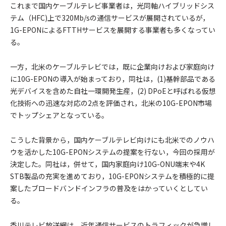
これまで国内ケーブルテレビ事業者は，光同軸ハイブリッドシス
テム（HFC)上で320Mb/sの通信サービスが展開されているが，
1G-EPONによるFTTHサービスを展開する事業者も多くなってい
る。
一方，北米のケーブルテレビでは，既に企業向けおよび家庭向け
に10G-EPONの導入が始まっており，同社は，(1)基幹部品である
光デバイスを含めた自社一環開発生産，(2) DPoEと呼ばれる仮想
化技術への迅速な対応の2点を評価され，北米の10G-EPON市場
でトップシェアとなっている。
こうした背景から，国内ケーブルテレビ向けにも北米でのノウハ
ウを活かした10G-EPONシステムの提案を行ない，今回の採用が
決定した。同社は，併せて，国内家庭向け10G-ONU端末や4K
STB製品の充実を進めており，10G-EPONシステムを積極的に提
案したブロードバンドインフラの普及をはかっていくとしてい
る。
香川テレビ放送網は，近年通信サービスのトラフィックが急増し