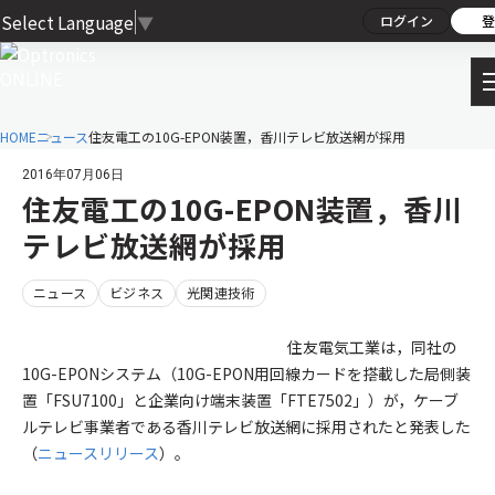
Select Language
▼
ログイン
登
HOME
ニュース
住友電工の10G-EPON装置，香川テレビ放送網が採用
2016年07月06日
住友電工の10G-EPON装置，香川
テレビ放送網が採用
ニュース
ビジネス
光関連技術
住友電気工業は，同社の
10G-EPONシステム（10G-EPON用回線カードを搭載した局側装
置「FSU7100」と企業向け端末装置「FTE7502」）が，ケーブ
ルテレビ事業者である香川テレビ放送網に採用されたと発表した
（
ニュースリリース
）。