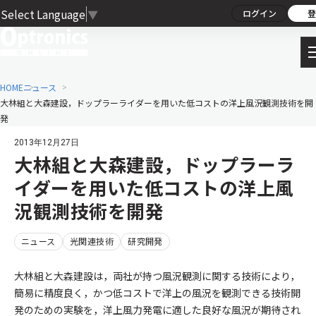
Select Language
▼
ログイン
登
HOME
ニュース
大林組と大森建設，ドップラーライダーを用いた低コストの洋上風況観測技術を開
発
2013年12月27日
大林組と大森建設，ドップラーラ
イダーを用いた低コストの洋上風
況観測技術を開発
ニュース
光関連技術
研究開発
大林組と大森建設は，両社が持つ風況観測に関する技術により，
簡易に精度良く，かつ低コストで洋上の風況を観測できる技術開
発のための実験を，洋上風力発電に適した良好な風況が期待され