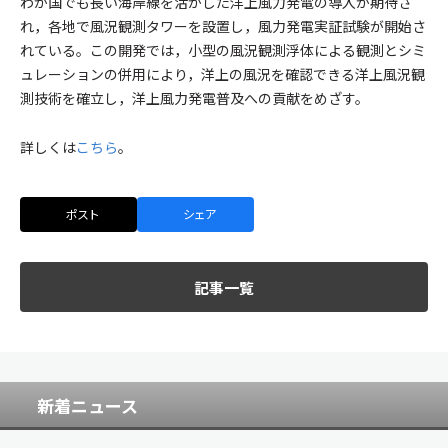
わが国でも長い海岸線を活かした洋上風力発電の導入が期待さ
れ，各地で風況観測タワーを設置し，風力発電実証試験が開始さ
れている。この開発では，小型の風況観測浮体による観測とシミ
ュレーションの併用により，洋上の風況を確認できる洋上風況観
測技術を確立し，洋上風力発電普及への貢献をめざす。
詳しくは
こちら
。
ポスト
シェア
記事一覧
新着ニュース