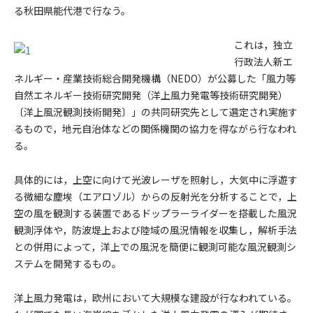
る秋田県能代港で行なう。
これは，独立
行政法人新エ
ネルギー・産業技術総合開発機構（NEDO）が公募した「風力等
自然エネルギー技術研究開発（洋上風力発電等技術研究開発）
〔洋上風況観測技術開発〕」の共同研究先として選定され実施す
るもので，地元自治体などの関係機関の協力を得ながら行なわれ
る。
具体的には，上空に向けて光波レーザを照射し，大気中に浮遊す
る微細な塵埃（エアロゾル）からの反射光を分析することで，上
空の風を観測する装置であるドップラーライダーを搭載した風況
観測浮体や，防波堤上および陸域の風況情報を収集し，解析手法
との併用によって，洋上での風況を簡便に観測可能な風況観測シ
ステムを開発するもの。
洋上風力発電は，欧州において大規模な建設が行なわれている。