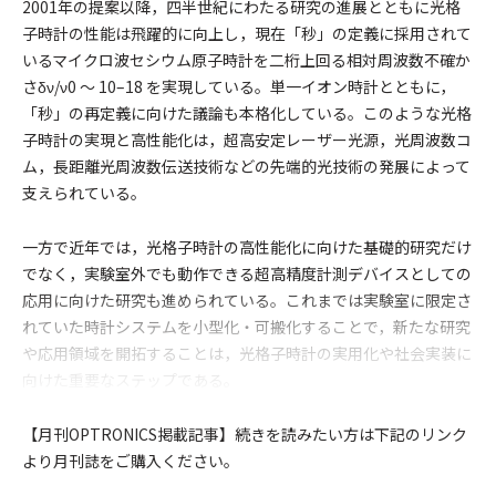
2001年の提案以降，四半世紀にわたる研究の進展とともに光格
子時計の性能は飛躍的に向上し，現在「秒」の定義に採用されて
いるマイクロ波セシウム原子時計を二桁上回る相対周波数不確か
さδν/ν0 ～ 10–18 を実現している。単一イオン時計とともに，
「秒」の再定義に向けた議論も本格化している。このような光格
子時計の実現と高性能化は，超高安定レーザー光源，光周波数コ
ム，長距離光周波数伝送技術などの先端的光技術の発展によって
支えられている。
一方で近年では，光格子時計の高性能化に向けた基礎的研究だけ
でなく，実験室外でも動作できる超高精度計測デバイスとしての
応用に向けた研究も進められている。これまでは実験室に限定さ
れていた時計システムを小型化・可搬化することで，新たな研究
や応用領域を開拓することは，光格子時計の実用化や社会実装に
向けた重要なステップである。
【月刊OPTRONICS掲載記事
】続きを読みたい方は下記のリンク
より月刊誌をご購入ください。