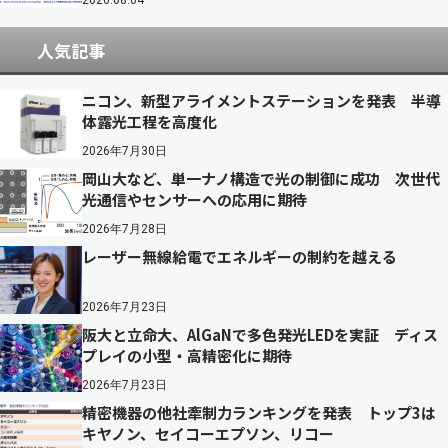
人気記事
ニコン、新型アライメントステーションを発表 半導
体露光工程を高度化
2026年7月30日
岡山大など、単一ナノ構造で光の制御に成功 次世代
光通信やセンサーへの応用に期待
2026年7月28日
レーザー無線給電でエネルギーの制約を越える
2026年7月23日
阪大と立命大、AlGaNで多色発光LEDを実証 ディス
プレイの小型・高精密化に期待
2026年7月23日
精密機器の他社牽制力ランキングを発表 トップ3は
キヤノン、セイコーエプソン、リコー