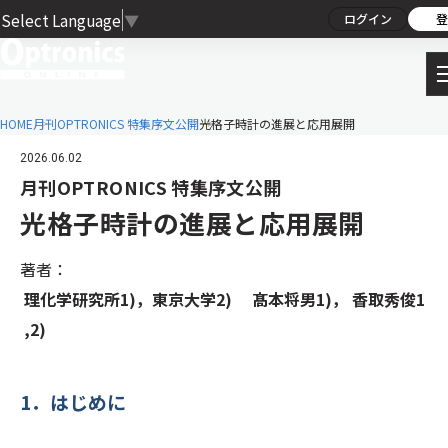
Select Language
▼
ログイン
登
HOME
月刊OPTRONICS 特集序文公開
光格子時計の進展と応用展開
2026.06.02
月刊OPTRONICS 特集序文公開
光格子時計の進展と応用展開
著者：
理化学研究所1)，東京大学2) 髙本将男1)， 香取秀俊1
,2)
1．はじめに