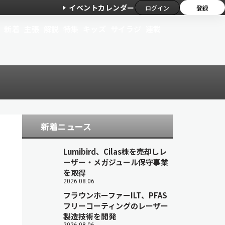
イベントカレンダー
ログイン
登録
新着
主張
解説
特集
キッズ
サイラジ
連載
新着ニュース
Lumibird、Cilas株を売却しレ
ーザー・メガジュール保守事業
を取得
2026.08.06
フラウンホーファーILT、PFAS
フリーコーティングのレーザー
製造技術を開発