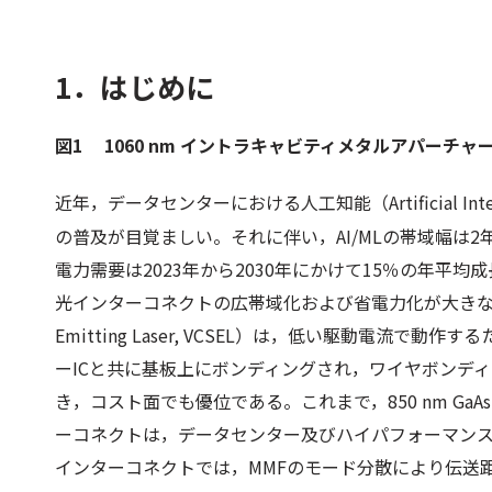
1．はじめに
図1 1060 nm イントラキャビティメタルアパーチャー
近年，データセンターにおける人工知能（Artificial Intelli
の普及が目覚ましい。それに伴い，AI/MLの帯域幅は2
電力需要は2023年から2030年にかけて15％の年
光インターコネクトの広帯域化および省電力化が大きな課題となっ
Emitting Laser, VCSEL）は，低い駆動電流で
ーICと共に基板上にボンディングされ，ワイヤボンデ
き，コスト面でも優位である。これまで，850 nm GaAs V
ーコネクトは，データセンター及びハイパフォーマンス
インターコネクトでは，MMFのモード分散により伝送距