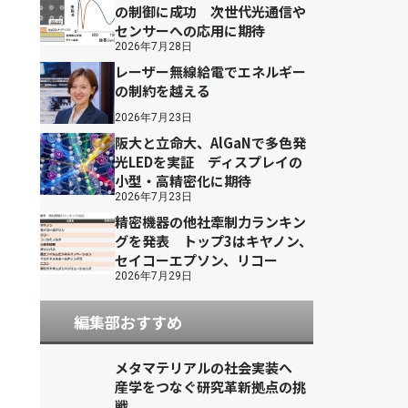
の制御に成功 次世代光通信や
センサーへの応用に期待
2026年7月28日
レーザー無線給電でエネルギー
の制約を越える
2026年7月23日
阪大と立命大、AlGaNで多色発
光LEDを実証 ディスプレイの
小型・高精密化に期待
2026年7月23日
精密機器の他社牽制力ランキン
グを発表 トップ3はキヤノン、
セイコーエプソン、リコー
2026年7月29日
編集部おすすめ
メタマテリアルの社会実装へ
産学をつなぐ研究革新拠点の挑
戦