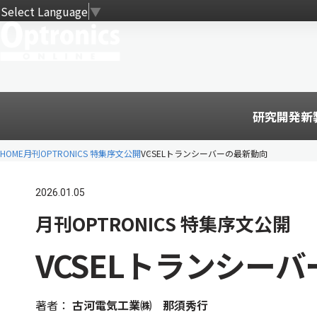
Select Language
▼
研究開発
新
HOME
月刊OPTRONICS 特集序文公開
VCSELトランシーバーの最新動向
2026.01.05
月刊OPTRONICS 特集序文公開
VCSELトランシー
著者：
古河電気工業㈱ 那須秀行