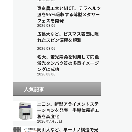
2026.08.06
東京農工大とNICT、テラヘルツ
波を95％吸収する薄型メタサー
フェスを開発
2026.08.06
広島大など、ビスマス表面に隠
れたスピン偏極を観測
2026.08.06
名大、蛍光寿命を利用して同色
蛍光タンパク質の多重イメージ
ングに成功
2026.08.06
人気記事
ニコン、新型アライメントステ
ーションを発表 半導体露光工
程を高度化
2026年7月30日
岡山大など、単一ナノ構造で光