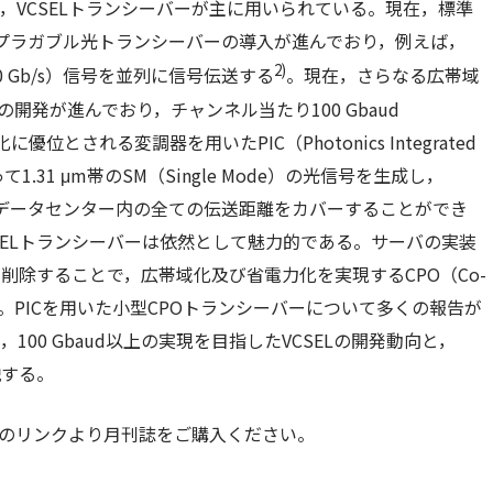
，VCSELトランシーバーが主に用いられている。現在，標準
00 Gb/sプラガブル光トランシーバーの導入が進んでおり，例えば，
2)
100 Gb/s）信号を並列に信号伝送する
。現在，さらなる広帯域
の開発が進んでおり，チャンネル当たり100 Gbaud
位とされる変調器を用いたPIC（Photonics Integrated
.31 μm帯のSM（Single Mode）の光信号を生成し，
ることで，データセンター内の全ての伝送距離をカバーすることができ
SELトランシーバーは依然として魅力的である。サーバの実装
削除することで，広帯域化及び省電力化を実現するCPO（Co-
ている。PICを用いた小型CPOトランシーバーについて多くの報告が
100 Gbaud以上の実現を目指したVCSELの開発動向と，
説する。
のリンクより月刊誌をご購入ください。