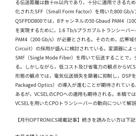
る伝送距離は数十m以内であり，十分に適用できるため
化されたSFF（Small Form Factor）を用いた8
QSFPDD800では，8チャンネルの50 Gbaud PAM4（
を実現するために，1.6 Tb/sプラガブルトランシーバー
PAM4（200 Gb/s）が必要とされる。そのため，広帯域化に優
Circuit）の採用が盛んに検討されている。変調器によって1
SMF（Single Mode Fiber）を用いて伝送す
る。しかしながら，低コスト及び省電力の観点からVC
形態の観点では，電気伝送損失を顕著に抑制し，DSPを
Packaged Optics）の導入が進むことが期待され
あるが，VCSELのCPOへの適用も期待される。本稿では，
VCSELを用いたCPOトランシーバーの動向について解
【月刊OPTRONICS掲載記事
】続きを読みたい方は下記