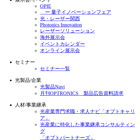
OPIE
ー 量子イノベーションフェア
光・レーザー関西
Photonics Innovation
レーザーソリューション
海外展示会
イベントカレンダー
オンライン展示会
セミナー
セミナー一覧
光製品/企業
光製品Navi
月刊OPTRONICS 製品広告資料請求
人材/事業継承
光産業専門求職・求人ナビ「オプトキャリ
ア」
光産業に特化した事業継承コンサルティン
グ
「オプトパートナーズ」