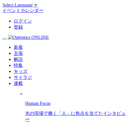
Select Language
▼
イベントカレンダー
ログイン
登録
新着
主張
解説
特集
キッズ
サイラジ
連載
Human Focus
光の現場で働く「人」に焦点を当てたインタビュ
ー