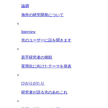
論調
海外の研究開発について
Interview
光のユーザーに話を聞きます
若手研究者の挑戦
実用化に向けたテーマを発表
ひかりがたり
研究者が語る光のあれこれ