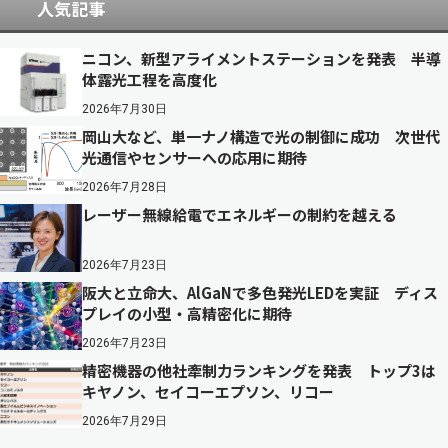
人気記事
ニコン、新型アライメントステーションを発表 半導
体露光工程を高度化
2026年7月30日
岡山大など、単一ナノ構造で光の制御に成功 次世代
光通信やセンサーへの応用に期待
2026年7月28日
レーザー無線給電でエネルギーの制約を越える
2026年7月23日
阪大と立命大、AlGaNで多色発光LEDを実証 ディス
プレイの小型・高精密化に期待
2026年7月23日
精密機器の他社牽制力ランキングを発表 トップ3は
キヤノン、セイコーエプソン、リコー
2026年7月29日