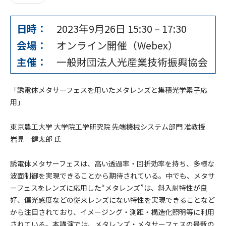
日時：
2023年9月26日 15:30
–
17:30
会場：
オンライン開催（Webex）
主催：
一般財団法人光産業技術振興協会
「誘電体メタサーフェスを用いたメタレンズと集積光学素子応
用」
東京農工大学 大学院工学研究院 先端機械システム部門 准教授
岩見 健太郎 氏
誘電体メタサーフェスは、高い透過率・回折効率を持ち、多様な
波面制御を実現できることから期待されている。中でも、メタサ
ーフェスをレンズに応用した“メタレンズ”は、斜入射特性が良
好、偏光感度などの従来レンズにない特性を実現できることなど
から注目されており、イメージング・測距・構造化照明等に利用
されている。本講演では、メタレンズ・メタサーフェスの最新の