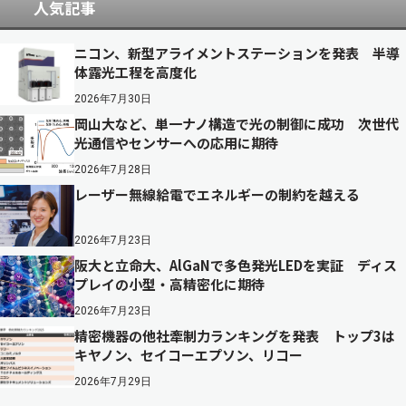
人気記事
ニコン、新型アライメントステーションを発表 半導
体露光工程を高度化
2026年7月30日
岡山大など、単一ナノ構造で光の制御に成功 次世代
光通信やセンサーへの応用に期待
2026年7月28日
レーザー無線給電でエネルギーの制約を越える
2026年7月23日
阪大と立命大、AlGaNで多色発光LEDを実証 ディス
プレイの小型・高精密化に期待
2026年7月23日
精密機器の他社牽制力ランキングを発表 トップ3は
キヤノン、セイコーエプソン、リコー
2026年7月29日