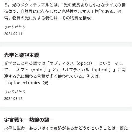
う。光のメタマテリアルとは，“光の波長よりも小さなサイズの構
造体で，自然界には存在しない光特性を示す人工物”である。通
常，物質の光に対する特性は，その物質を構成...
ひかりがたり
2024.09.11
光学と楽観主義
光学のことを英語では「オプティクス（optics）」という。そし
て，「オプト（opto-）」とか「オプティカル（optical-）」に関
連する光に関わる言葉が多く使われている。例えば，
「optoelectronics（光...
ひかりがたり
2024.08.12
宇宙戦争─熱線の謎─
火星に生命，あるいはその痕跡があるかどうかということは，僕た