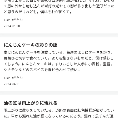
の吊り上がった目と不気味な口が開く顔が現れた。それは，おそら
く窓の外から射し込んだ街灯の光やその影が作り出した造形だった
と思うのだけれども，僕はそれが怖くて，...
ひかりがたり
2024.05.10
にんじんケーキの彩りの謎
妻はにんじんケーキを偏愛している。毎週のようにケーキを焼き，
毎朝ひと切ずつ食べていく。よくも飽きないものだと，僕は感心し
てしまう。にんじんケーキは，すりおろした人参に小麦粉，重曹，
シナモンなどのスパイスを混ぜ合わせて焼い...
ひかりがたり
2024.04.11
油の虹は雨上がりに現れる
雨上がりに散歩をしていたら，道路の表面に虹色模様が広がってい
た。車から漏れた油が膜になっているのだろう。濡れて黒ずんだ道