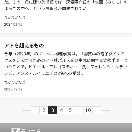
た。その一角に建つ美術館では，深堀隆介氏の「水面（みなも）の
ゆらぎの中へ」という展覧会が開催されてい...
ひかりがたり
2024.01.10
アトを超えるもの
今年（2023年）のノーベル物理学賞は，「物質中の電子ダイナミ
クスを研究するためのアト秒パルス光の生成に関する実験手法」と
いうことで，ピエール・アルゴスティーニ氏，フェレンツ・クラウ
シ氏，アンヌ・ルイリエ氏の3名への受賞...
ひかりがたり
2023.12.12
1
2
3
4
5
...
10
...
新着ニュース