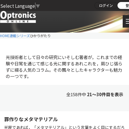
Select Language
▼
ログイン
登
HOME
連載シリーズ
ひかりがたり
光技術者として日々の研究にいそしむ著者が，これまでの経
験や日常を通じて感じる光に関するあれこれを，肩ひじ張ら
ずに綴る人気のコラム。その飄々としたキャラクターも魅力
の一つです。
全158件中
21〜30件目を表示
罪作りなメタマテリアル
光屋であれば，「メタマテリアル」という言葉をよく目にするだろ