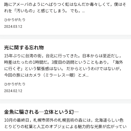
路にアメーバのようにへばりつく虹はなんだか毒々しくて，僕はそ
れを「汚いもの」と感じてしまう。 でも，...
ひかりがたり
2024.03.12
光に関する忘れ物
15年ぶりに台湾の街，台北に行ってきた。日本からは至近だし，
時差はたったの1時間だ。3度目の訪問ということもあり，「海外
に行くぞ」という緊張感はない。 だからというわけではないが，
今回の旅にはカメラ（ミラーレス一眼）とメ...
ひかりがたり
2024.02.12
金魚に騙される─立体という幻─
10月の最終日，札幌市郊外の札幌芸術の森には，北海道らしい色
とりどりの紅葉と人工のオブジェによる魅力的な光景が広がってい