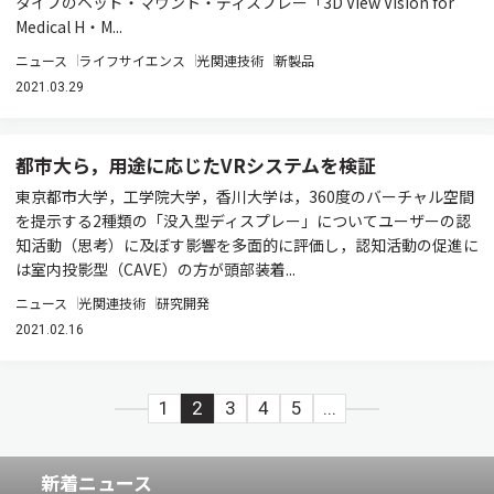
タイプのヘッド・マウント・ディスプレー「3D View Vision for
Medical H・M...
ニュース
ライフサイエンス
光関連技術
新製品
2021.03.29
都市大ら，用途に応じたVRシステムを検証
東京都市大学，工学院大学，香川大学は，360度のバーチャル空間
を提示する2種類の「没入型ディスプレー」についてユーザーの認
知活動（思考）に及ぼす影響を多面的に評価し，認知活動の促進に
は室内投影型（CAVE）の方が頭部装着...
ニュース
光関連技術
研究開発
2021.02.16
1
2
3
4
5
...
新着ニュース