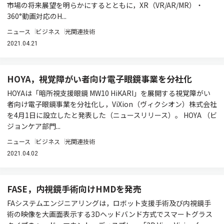
市場の将来展望を明らかにするとともに，XR（VR/AR/MR）・
360°動画対応のH...
ニュース
ビジネス
光関連技術
2021.04.21
HOYA，視覚障がい者向け電子眼鏡事業を分社化
HOYAは「暗所視支援眼鏡 MW10 HiKARI」を展開する視覚障がい
者向け電子眼鏡事業を分社化し，ViXion（ヴィクシオン）株式会社
を4月1日に設立したと発表した（ニュースリリース）。 HOYA （ビ
ジョンケア部門...
ニュース
ビジネス
光関連技術
2021.04.02
FASE，内視鏡手術向けHMDを発売
FAシステムエンジニアリングは，ロボット支援手術及び内視鏡手
術の映像を大画面表示する3Dヘッドバンド方式でスマートグラス