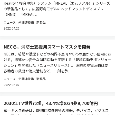
Reality：複合現実）システム「MREAL（エムリアル）」シリーズ
の新製品として，広視野角モデルのヘッドマウントディスプレー
（HMD）「MREAL ...
ニュース
光関連技術
新製品
2022.04.26
NECら，消防士支援用スマートマスクを開発
NECは，暗闇や濃煙下などの視界不良時やGPSの届かない屋内にお
ける，迅速かつ安全な消防活動を実現する「現場活動支援ソリュー
ション」を開発した（ニュースリリース）。 消防の現場活動は要
救助者の救出や消火活動など，一刻を争...
ニュース
光関連技術
新製品
2022.02.07
2030年TV世界市場，43.4%増の24兆9,700億円
富士キメラ総研は，8K関連映像技術の機器，デバイス，ビジネス