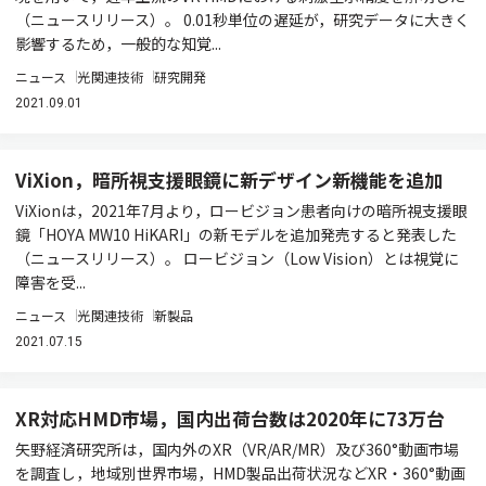
（ニュースリリース）。 0.01秒単位の遅延が，研究データに大きく
影響するため，一般的な知覚...
ニュース
光関連技術
研究開発
2021.09.01
ViXion，暗所視支援眼鏡に新デザイン新機能を追加
ViXionは，2021年7月より，ロービジョン患者向けの暗所視支援眼
鏡「HOYA MW10 HiKARI」の新モデルを追加発売すると発表した
（ニュースリリース）。 ロービジョン（Low Vision）とは視覚に
障害を受...
ニュース
光関連技術
新製品
2021.07.15
XR対応HMD市場，国内出荷台数は2020年に73万台
矢野経済研究所は，国内外のXR（VR/AR/MR）及び360°動画市場
を調査し，地域別世界市場，HMD製品出荷状況などXR・360°動画