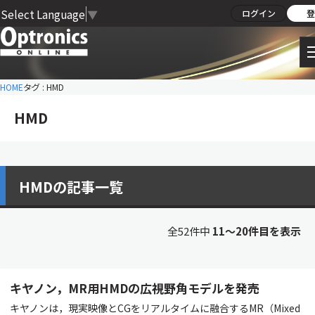
Select Language
▼
ログイン
登
HOME
タグ : HMD
HMD
HMDの記事一覧
全52件中
11〜20件目を表示
キヤノン，MR用HMDの広視野角モデルを発売
キヤノンは，現実映像とCGをリアルタイムに融合するMR（Mixed