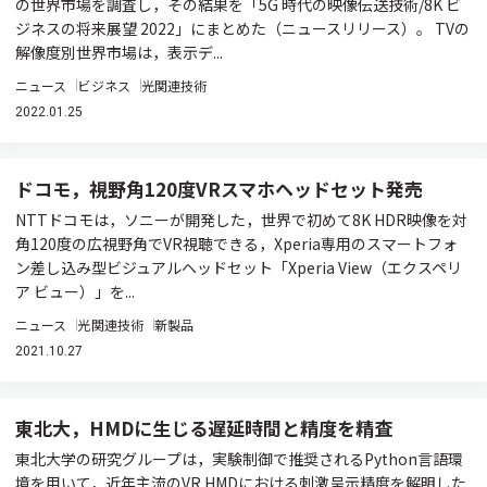
の世界市場を調査し，その結果を「5G 時代の映像伝送技術/8K ビ
ジネスの将来展望 2022」にまとめた（ニュースリリース）。 TVの
解像度別世界市場は，表示デ...
ニュース
ビジネス
光関連技術
2022.01.25
ドコモ，視野角120度VRスマホヘッドセット発売
NTTドコモは，ソニーが開発した，世界で初めて8K HDR映像を対
角120度の広視野角でVR視聴できる，Xperia専用のスマートフォ
ン差し込み型ビジュアルヘッドセット「Xperia View（エクスペリ
ア ビュー）」を...
ニュース
光関連技術
新製品
2021.10.27
東北大，HMDに生じる遅延時間と精度を精査
東北大学の研究グループは，実験制御で推奨されるPython言語環
境を用いて，近年主流のVR HMDにおける刺激呈示精度を解明した