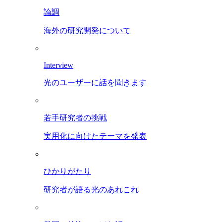
論調
海外の研究開発について
Interview
光のユーザーに話を聞きます
若手研究者の挑戦
実用化に向けたテーマを発表
ひかりがたり
研究者が語る光のあれこれ