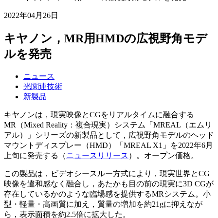
2022年04月26日
キヤノン，MR用HMDの広視野角モデ
ルを発売
ニュース
光関連技術
新製品
キヤノンは，現実映像とCGをリアルタイムに融合する
MR（Mixed Reality：複合現実）システム「MREAL（エムリ
アル）」シリーズの新製品として，広視野角モデルのヘッド
マウントディスプレー（HMD）「MREAL X1」を2022年6月
上旬に発売する（
ニュースリリース
）。オープン価格。
この製品は，ビデオシースルー方式により，現実世界とCG
映像を違和感なく融合し，あたかも目の前の現実に3D CGが
存在しているかのような臨場感を提供するMRシステム。小
型・軽量・高画質に加え，質量の増加を約21gに抑えなが
ら，表示面積を約2.5倍に拡大した。