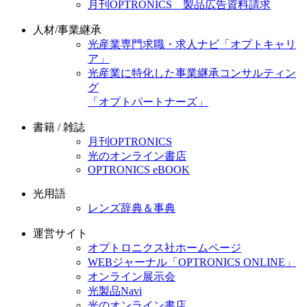
月刊OPTRONICS 製品広告資料請求
人材/事業継承
光産業専門求職・求人ナビ「オプトキャリ
ア」
光産業に特化した事業継承コンサルティン
グ
「オプトパートナーズ」
書籍 / 雑誌
月刊OPTRONICS
光のオンライン書店
OPTRONICS eBOOK
光用語
レンズ辞典＆事典
運営サイト
オプトロニクス社ホームページ
WEBジャーナル「OPTRONICS ONLINE」
オンライン展示会
光製品Navi
光のオンライン書店