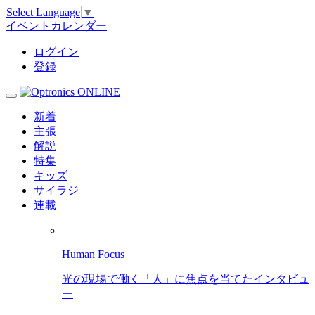
Select Language
▼
イベントカレンダー
ログイン
登録
新着
主張
解説
特集
キッズ
サイラジ
連載
Human Focus
光の現場で働く「人」に焦点を当てたインタビュ
ー