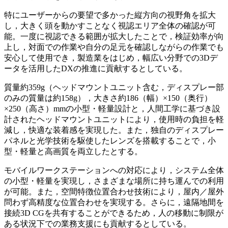
特にユーザーからの要望で多かった縦方向の視野角を拡大
し，大きく頭を動かすことなく視認エリア全体の確認が可
能。一度に視認できる範囲が拡大したことで，検証効率が向
上し，対面での作業や自分の足元を確認しながらの作業でも
安心して使用でき，製造業をはじめ，幅広い分野での3Dデ
ータを活用したDXの推進に貢献するとしている。
質量約359g（ヘッドマウントユニット含む，ディスプレー部
のみの質量は約158g），大きさ約186（幅）×150（奥行）
×250（高さ）mmの小型・軽量設計と，人間工学に基づき設
計されたヘッドマウントユニットにより，使用時の負担を軽
減し，快適な装着感を実現した。また，独自のディスプレー
パネルと光学技術を駆使したレンズを搭載することで，小
型・軽量と高画質を両立したとする。
モバイルワークステーションへの対応により，システム全体
の小型・軽量を実現し，さまざまな場所に持ち運んでの利用
が可能。また，空間特徴位置合わせ技術により，屋内／屋外
問わず高精度な位置合わせを実現する。さらに，遠隔地間を
接続3D CGを共有することができるため，人の移動に制限が
ある状況下での業務支援にも貢献するとしている。