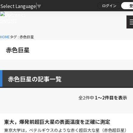
Select Language
▼
ログイン
登
HOME
タグ : 赤色巨星
赤色巨星
赤色巨星の記事一覧
全2件中
1〜2件目を表示
東大，爆発前超巨大星の表面温度を正確に測定
東京大学は，ベテルギウスのような赤く超巨大な星（赤色超巨星）