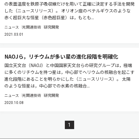
の表面温度を鉄原子吸収線だけを用いて正確に決定する手法を開発
した（ニュースリリース）。 オリオン座のベテルギウスのような
赤く超巨大な恒星（赤色超巨星）は，もとも...
ニュース
光関連技術
研究開発
2021.03.01
NAOJら，リチウムが多い星の進化段階を明確化
国立天文台（NAOJ）と中国国家天文台らの研究グループは，極端
に多くのリチウムを持つ星は，中心部でヘリウムの核融合を起こす
進化段階にあることを明らかにした（ニュースリリース）。 太陽
のような恒星は，中心部での水素の核融合...
ニュース
光関連技術
研究開発
2020.10.08
1