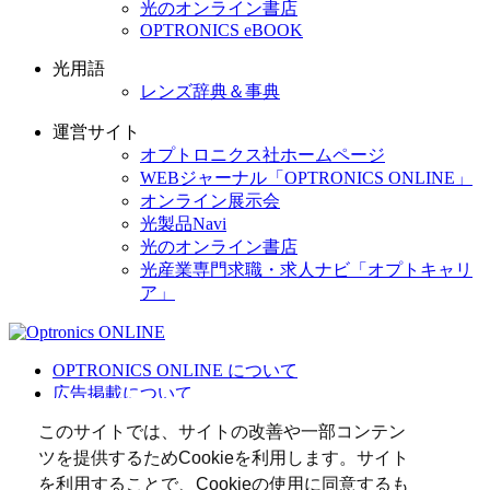
光のオンライン書店
OPTRONICS eBOOK
光用語
レンズ辞典＆事典
運営サイト
オプトロニクス社ホームページ
WEBジャーナル「OPTRONICS ONLINE」
オンライン展示会
光製品Navi
光のオンライン書店
光産業専門求職・求人ナビ「オプトキャリ
ア」
OPTRONICS ONLINE について
広告掲載について
運営会社
このサイトでは、サイトの改善や一部コンテン
個人情報
ツを提供するためCookieを利用します。サイト
光関連リンク集
を利用することで、Cookieの使用に同意するも