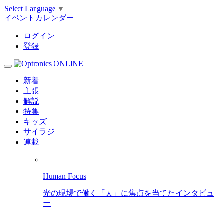
Select Language
▼
イベントカレンダー
ログイン
登録
新着
主張
解説
特集
キッズ
サイラジ
連載
Human Focus
光の現場で働く「人」に焦点を当てたインタビュ
ー