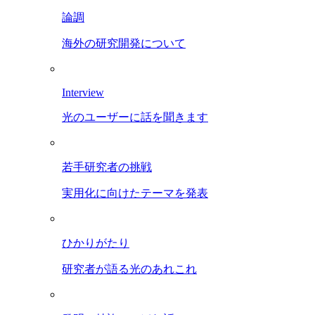
論調
海外の研究開発について
Interview
光のユーザーに話を聞きます
若手研究者の挑戦
実用化に向けたテーマを発表
ひかりがたり
研究者が語る光のあれこれ