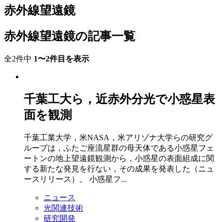
赤外線望遠鏡
赤外線望遠鏡の記事一覧
全2件中
1〜2件目を表示
千葉工大ら，近赤外分光で小惑星表
面を観測
千葉工業大学，米NASA，米アリゾナ大学らの研究グ
ループは，ふたご座流星群の母天体である小惑星フェ
ートンの地上望遠鏡観測から，小惑星の表面組成に関
する新たな発見を行ない，その成果を発表した（ニュ
ースリリース）。 小惑星フ...
ニュース
光関連技術
研究開発