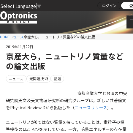
Select Language
▼
ログイン
登
HOME
ニュース
京産大ら，ニュートリノ質量などの論文出版
2019年11月22日
京産大ら，ニュートリノ質量など
の論文出版
ニュース
光関連技術
話題
京都産業大学と台湾の中央
研究院天文及天文物理研究所の研究グループは，新しい共著論文
をPhysical Review Dから出版した（
ニュースリリース
）。
ニュートリノが0ではない質量を持っていることは，素粒子の標
準模型のほころびを示している。一方，暗黒エネルギーの存在量