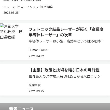
ニュース
宇宙・インフラ
研究開発
2026.05.25
フォトニック結晶レーザーが拓く「高輝度
半導体レーザー」の次章
半導体レーザーは小型、高効率という強みを持つ
一方で、高出力化するとビームが乱れ「輝度」が
Human Focus
伸びないという壁があった。フォトニック結晶レ
ーザーはその常識を塗り替えつつある。その研究
2026.04.02
の先駆者である京都大学高等研究院・特別教授
の…
【主張】政策と技術を結ぶ日本の可能性
世界最大の光学展示会 3月15日から米国ロサンゼ
ルスでOFC（Optical Fiber Communication
光論卓説
Conference and Exhibition）が開幕する。通信
バブル崩壊後、存在感を失っていた同…
2026.03.25
新着ニュース