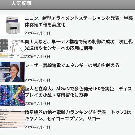
人気記事
ニコン、新型アライメントステーションを発表 半導
体露光工程を高度化
2026年7月30日
岡山大など、単一ナノ構造で光の制御に成功 次世代
光通信やセンサーへの応用に期待
2026年7月28日
レーザー無線給電でエネルギーの制約を越える
2026年7月23日
阪大と立命大、AlGaNで多色発光LEDを実証 ディス
プレイの小型・高精密化に期待
2026年7月23日
精密機器の他社牽制力ランキングを発表 トップ3は
キヤノン、セイコーエプソン、リコー
2026年7月29日