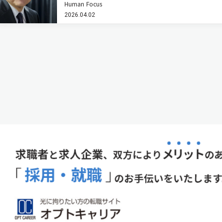
Human Focus
という壁があった。フォトニック結晶レーザーはその
2026.04.02
常識を塗り替えつつある。その研究の先駆者である京
都大学高等研究院・特別教授の…