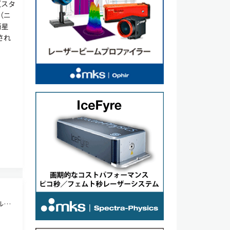
（スタ
（ニ
衛星
され
ルス
ce
、存在