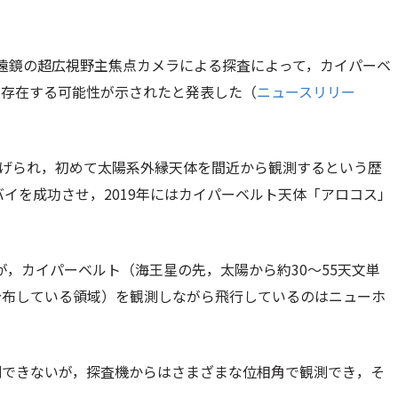
望遠鏡の超広視野主焦点カメラによる探査によって，カイパーベ
が存在する可能性が示されたと発表した（
ニュースリリー
ち上げられ，初めて太陽系外縁天体を間近から観測するという歴
バイを成功させ，2019年にはカイパーベルト天体「アロコス」
，カイパーベルト（海王星の先，太陽から約30～55天文単
分布している領域）を観測しながら飛行しているのはニューホ
測できないが，探査機からはさまざまな位相角で観測でき，そ