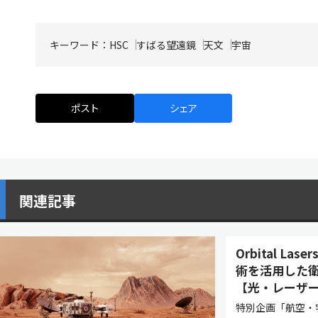
キーワード：
HSC
すばる望遠鏡
天文
宇宙
ポスト
シェア
関連記事
Orbital L
術を活用した衛
【光・レーザー
特別企画「航空・