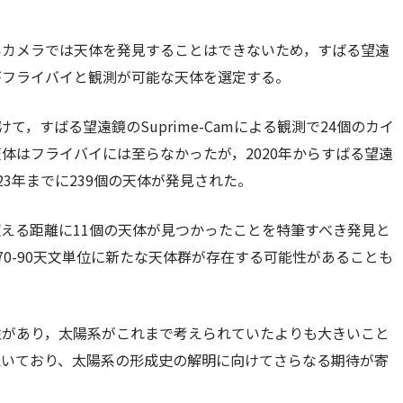
いカメラでは天体を発見することはできないため，すばる望遠
がフライバイと観測が可能な天体を選定する。
かけて，すばる望遠鏡のSuprime-Camによる観測で24個のカイ
体はフライバイには至らなかったが，2020年からすばる望遠
，2023年までに239個の天体が発見された。
超える距離に11個の天体が見つかったことを特筆すべき発見と
70-90天文単位に新たな天体群が存在する可能性があることも
性があり，太陽系がこれまで考えられていたよりも大きいこと
続いており、太陽系の形成史の解明に向けてさらなる期待が寄