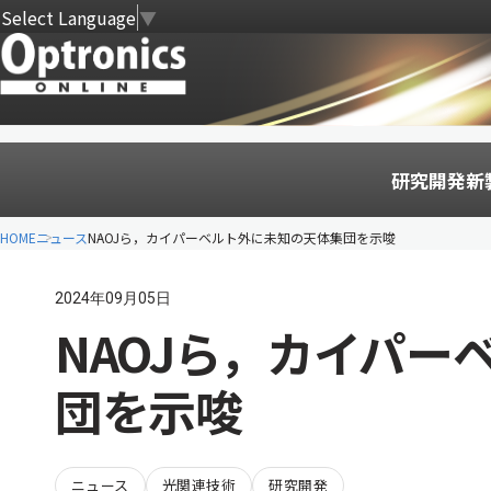
Select Language
▼
研究開発
新
HOME
ニュース
NAOJら，カイパーベルト外に未知の天体集団を示唆
2024年09月05日
NAOJら，カイパー
団を示唆
ニュース
光関連技術
研究開発