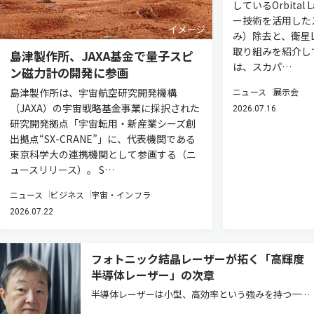
しているOrbital
ー技術を活用した
み）除去と、衛星L
取り組みを紹介し
島津製作所、JAXA基金で量子スピ
は、スカパ…
ン磁力計の開発に参画
島津製作所は、宇宙航空研究開発機構
ニュース
展示会
（JAXA）の宇宙戦略基金事業に採択された
2026.07.16
研究開発拠点「宇宙転用・新産業シーズ創
出拠点“SX-CRANE”」に、代表機関である
東京科学大の連携機関として参画する（ニ
ュースリリース）。 S…
ニュース
ビジネス
宇宙・インフラ
2026.07.22
フォトニック結晶レーザーが拓く「高輝度
半導体レーザー」の次章
半導体レーザーは小型、高効率という強みを持つ一方
で、高出力化するとビームが乱れ「輝度」が伸びない