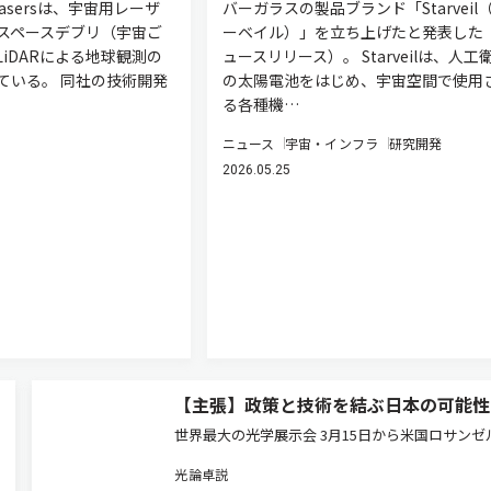
 Lasersは、宇宙用レーザ
バーガラスの製品ブランド「Starveil
スペースデブリ（宇宙ご
ーベイル）」を立ち上げたと発表した
iDARによる地球観測の
ュースリリース）。 Starveilは、人工
ている。 同社の技術開発
の太陽電池をはじめ、宇宙空間で使用
る各種機…
ニュース
宇宙・インフラ
研究開発
2026.05.25
【主張】政策と技術を結ぶ日本の可能性
世界最大の光学展示会 3月15日から米国ロサンゼ
でOFC（Optical Fiber Communication Conferen
光論卓説
and Exhibition）が開幕する。通信バブル崩壊後