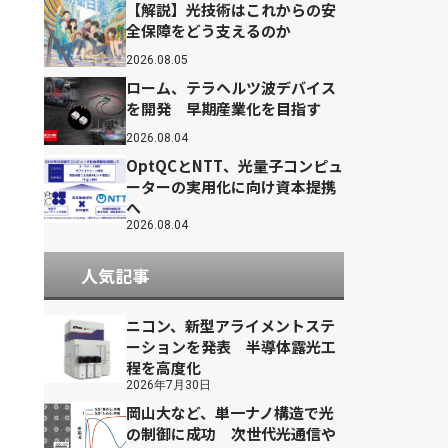
【解説】光技術はこれからの安
全保障をどう支えるのか
2026.08.05
ローム、テラヘルツ波デバイス
を開発 早期産業化を目指す
2026.08.04
OptQCとNTT、光量子コンピュ
ーターの実用化に向け資本提携
へ
2026.08.04
人気記事
ニコン、新型アライメントステ
ーションを発表 半導体露光工
程を高度化
2026年7月30日
岡山大など、単一ナノ構造で光
の制御に成功 次世代光通信や