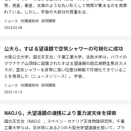
常，惑星，衛星，太陽のような丸い形として物質が集まるのを見慣
れている。しかし，宇宙の大部分の質量を占...
ニュース
光関連技術
研究開発
2024.02.08
公大ら，すばる望遠鏡で空気シャワーの可視化に成功
大阪公立大学，国立天文台，千葉工業大学，法政大学は，ハワイの
マウナケア山頂域に設置されたすばる望遠鏡の超広視野主焦点カメ
ラが，空気シャワーを非常に高い位置分解能で可視化できているこ
とを発見した（ニュースリリース）。 宇宙...
ニュース
光関連技術
研究開発
2023.10.13
NAOJら，大望遠鏡の連携により重力波天体を探索
国立天文台（NAOJ），スペイン・カナリア天体物理研究所，千葉
工業大学らは，北半球にある2つの大型光学望遠鏡を用いて，ブラ