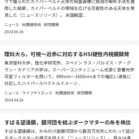
ラで撮られたカイパーベルト天体の探査画像に独自の解析手法を適
用した結果，カイパーベルトの領域を広げる可能性のある天体を発
見した（ニュースリリース）。 米国航空...
ニュース
光関連技術
研究開発
2024.06.26
理科大ら，可視～近赤に対応するHSI硬性内視鏡開発
東京理科大学，理化学研究所，スペイン ラス・パルマス・デ・グ
ラン・カナリア大学は，スーパーコンティニューム光源と音響光学
可変フィルターを用いて，490nm～1600nmまでの幅広い波長に
対応したハイパースペクトルイメージ...
ニュース
ライフサイエンス
光関連技術
研究開発
2024.04.26
すばる望遠鏡，銀河団を結ぶダークマターの糸を検出
すばる望遠鏡は，かみのけ座銀河団から数百万光年にわたって延び
るダークマターの様子を捉えた（ニュースリリース）。 我々は通