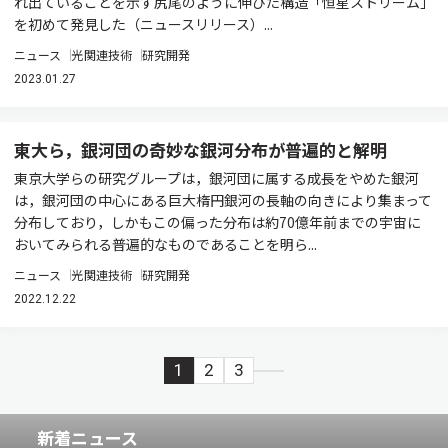
れ出ていることを示す尻尾のように伸びた構造「恒星ストリーム」
を初めて発見した（ニュースリリース）...
ニュース
光関連技術
研究開発
2023.01.27
東大ら，銀河団の奇妙な銀河分布が普遍的と解明
東京大学らの研究グループは，銀河団に属する成長をやめた銀河
は，銀河団の中心にある巨大楕円銀河の長軸の向きにより集まって
分布しており，しかもこの偏った分布は約70億年前までの宇宙に
おいてみられる普遍的なものであることを明ら...
ニュース
光関連技術
研究開発
2022.12.22
1
2
3
新着ニュース