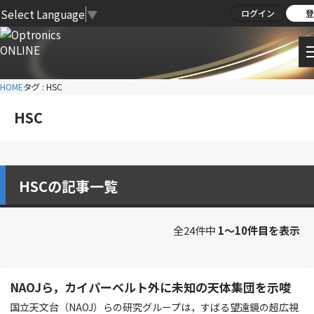
Select Language
▼
ログイン
登
HOME
タグ : HSC
HSC
HSCの記事一覧
全24件中
1〜10件目を表示
NAOJら，カイパーベルト外に未知の天体集団を示唆
国立天文台（NAOJ）らの研究グループは，すばる望遠鏡の超広視