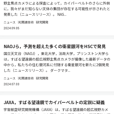
野主焦点カメラによる探査によって，カイパーベルトのさらに外側
に，我々がまだ知らない天体の集団が存在する可能性が示されたと
発表した（ニュースリリース）。 NAS...
ニュース
光関連技術
研究開発
2024.09.05
NAOJら，予測を超えた多くの衛星銀河をHSCで発見
国立天文台（NAOJ），東北大学，法政大学，プリンストン大学ら
は，すばる望遠鏡の超広視野主焦点カメラが撮像した最新データの
中から，私たちの住む銀河系に付随する衛星銀河を新たに2個発見
した（ニュースリリース）。 ダークマタ...
ニュース
光関連技術
研究開発
2024.07.03
JAXA，すばる望遠鏡でカイパーベルトの定説に疑義
宇宙航空研究開発機構（JAXA）は，すばる望遠鏡の超広視野カメ