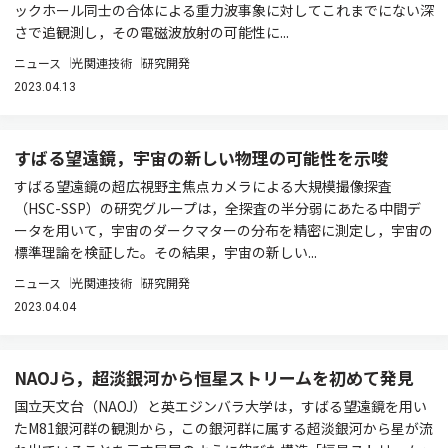
ックホール同士の合体による重力波事象に対してこれまでにない深
さで追観測し，その電磁波放射の可能性に...
ニュース
光関連技術
研究開発
2023.04.13
すばる望遠鏡，宇宙の新しい物理の可能性を示唆
すばる望遠鏡の超広視野主焦点カメラによる大規模撮像探査
（HSC-SSP）の研究グループは，全探査の半分弱にあたる中間デ
ータを用いて，宇宙のダークマターの分布を精密に測定し，宇宙の
標準理論を検証した。その結果，宇宙の新しい...
ニュース
光関連技術
研究開発
2023.04.04
NAOJら，超淡銀河から恒星ストリームを初めて発見
国立天文台（NAOJ）と英エジンバラ大学は，すばる望遠鏡を用い
たM81銀河群の観測から，この銀河群に属する超淡銀河から星が流