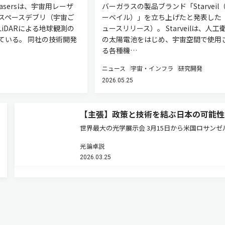
 Lasersは、宇宙用レーザ
バーガラスの製品ブランド「Starveil
スペースデブリ（宇宙ご
ーベイル）」を立ち上げたと発表した
iDARによる地球観測の
ュースリリース）。 Starveilは、人工
ている。 同社の技術開発
の太陽電池をはじめ、宇宙空間で使用
る各種機…
ニュース
宇宙・インフラ
研究開発
2026.05.25
【主張】政策と技術を結ぶ日本の可能性
世界最大の光学展示会 3月15日から米国ロサンゼ
でOFC（Optical Fiber Communication Conferen
光論卓説
and Exhibition）が開幕する。通信バブル崩壊後
2026.03.25
感を失っていた同…