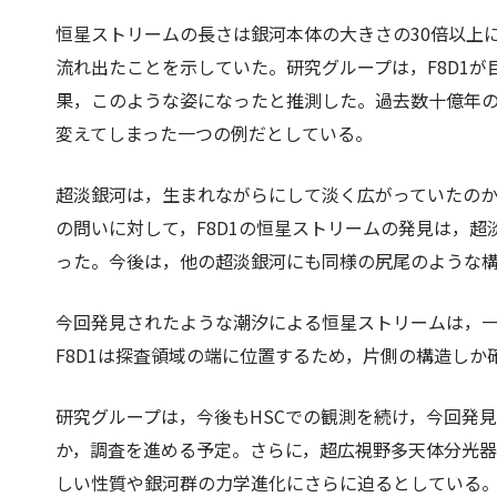
恒星ストリームの長さは銀河本体の大きさの30倍以上
流れ出たことを示していた。研究グループは，F8D1が
果，このような姿になったと推測した。過去数十億年
変えてしまった一つの例だとしている。
超淡銀河は，生まれながらにして淡く広がっていたの
の問いに対して，F8D1の恒星ストリームの発見は，
った。今後は，他の超淡銀河にも同様の尻尾のような
今回発見されたような潮汐による恒星ストリームは，
F8D1は探査領域の端に位置するため，片側の構造しか
研究グループは，今後もHSCでの観測を続け，今回発
か，調査を進める予定。さらに，超広視野多天体分光器
しい性質や銀河群の力学進化にさらに迫るとしている