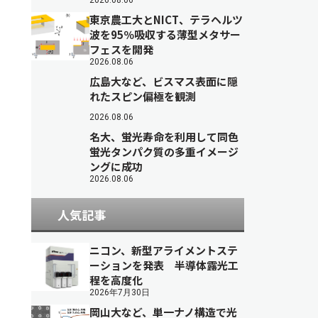
2026.08.06
東京農工大とNICT、テラヘルツ
波を95％吸収する薄型メタサー
フェスを開発
2026.08.06
広島大など、ビスマス表面に隠
れたスピン偏極を観測
2026.08.06
名大、蛍光寿命を利用して同色
蛍光タンパク質の多重イメージ
ングに成功
2026.08.06
人気記事
ニコン、新型アライメントステ
ーションを発表 半導体露光工
程を高度化
2026年7月30日
岡山大など、単一ナノ構造で光