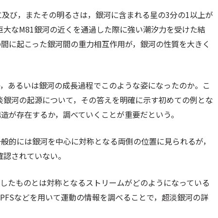
に及び，またその明るさは，銀河に含まれる星の3分の1以上が
巨大なM81銀河の近くを通過した際に強い潮汐力を受けた結
の間に起こった銀河間の重力相互作用が，銀河の性質を大きく
か，あるいは銀河の成長過程でこのような姿になったのか。こ
超淡銀河の起源について，その答えを明確に示す初めての例とな
構造が存在するか，調べていくことが重要だという。
一般的には銀河を中心に対称となる両側の位置に見られるが，
確認されていない。
見したものとは対称となるストリームがどのようになっている
PFSなどを用いて運動の情報を調べることで，超淡銀河の詳
。