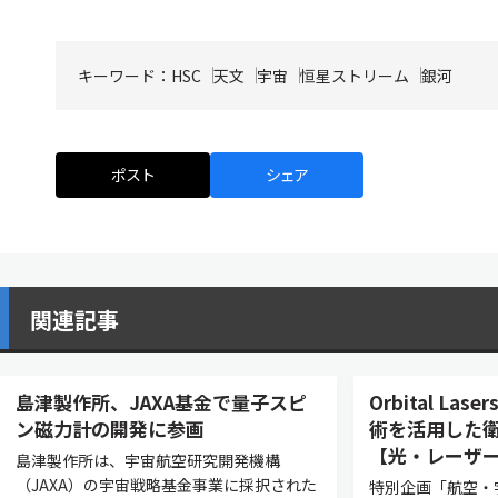
キーワード：
HSC
天文
宇宙
恒星ストリーム
銀河
ポスト
シェア
関連記事
島津製作所、JAXA基金で量子スピ
Orbital L
ン磁力計の開発に参画
術を活用した衛
【光・レーザー
島津製作所は、宇宙航空研究開発機構
（JAXA）の宇宙戦略基金事業に採択された
特別企画「航空・