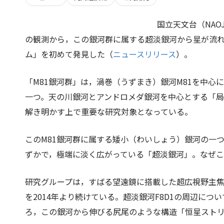
国立天文台（NA
の観測から，この銀河群に属する超淡銀河から星が流
ム」を初めて発見した（
ニュースリリース
）。
「M81銀河群」は，渦巻（うずまき）銀河M81を中心
一つ。天の川銀河とアンドロメダ銀河を中心とする「
解き明かす上で重要な研究対象となっている。
このM81銀河群に属する矮小（わいしょう）銀河の一つ
ずかで，極端に淡く広がっている「超淡銀河」。なぜ
研究グループは，すばる望遠鏡に搭載した超広視野主焦
を2014年より続けている。超淡銀河F8D1の周辺に
ろ，この銀河から伸びる尻尾のような構造「恒星スト