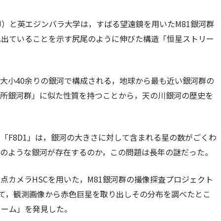
OJ）と英エジンバラ大学は，すばる望遠鏡を用いたM81銀河群
れ出ていることを示す尻尾のように伸びた構造「恒星ストリー
に大小40余りの銀河で構成される，地球から最も近い銀河群の
局所銀河群」に似た性質を持つことから，天の川銀河の歴史を
「F8D1」は，銀河の大きさに対して含まれる星の数がごくわ
このような銀河が存在するのか，この問題は長年の謎だった。
点カメラHSCを用いた，M81銀河群の撮像探査プロジェクト
ついて，観測画像から赤色巨星を取り出しその分布を調べたとこ
リーム」を発見した。