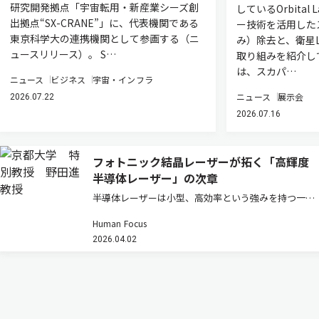
研究開発拠点「宇宙転用・新産業シーズ創
しているOrbital
出拠点“SX-CRANE”」に、代表機関である
ー技術を活用した
東京科学大の連携機関として参画する（ニ
み）除去と、衛星L
ュースリリース）。 S…
取り組みを紹介し
は、スカパ…
ニュース
ビジネス
宇宙・インフラ
ニュース
展示会
2026.07.22
2026.07.16
フォトニック結晶レーザーが拓く「高輝度
半導体レーザー」の次章
半導体レーザーは小型、高効率という強みを持つ一方
で、高出力化するとビームが乱れ「輝度」が伸びない
Human Focus
という壁があった。フォトニック結晶レーザーはその
2026.04.02
常識を塗り替えつつある。その研究の先駆者である京
都大学高等研究院・特別教授の…