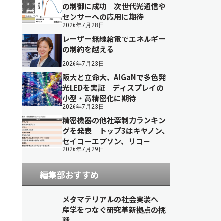
の制御に成功 次世代光通信や
センサーへの応用に期待
2026年7月28日
レーザー無線給電でエネルギー
の制約を越える
2026年7月23日
阪大と立命大、AlGaNで多色発
光LEDを実証 ディスプレイの
小型・高精密化に期待
2026年7月23日
精密機器の他社牽制力ランキン
グを発表 トップ3はキヤノン、
セイコーエプソン、リコー
2026年7月29日
編集部おすすめ
メタマテリアルの社会実装へ
産学をつなぐ研究革新拠点の挑
戦