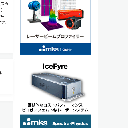
（スタ
（ニ
衛星
され
ルス
ce
、存在