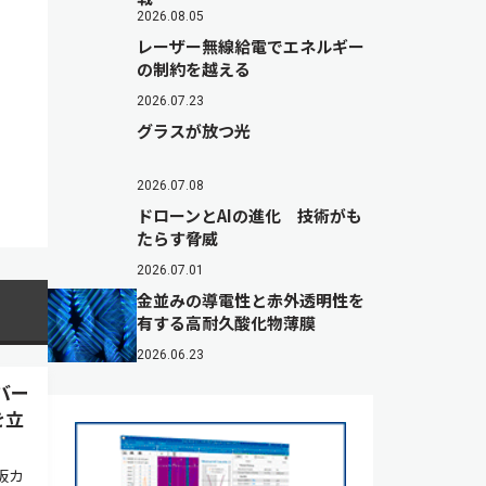
2026.08.05
レーザー無線給電でエネルギー
の制約を越える
2026.07.23
グラスが放つ光
2026.07.08
ドローンとAIの進化 技術がも
たらす脅威
2026.07.01
金並みの導電性と赤外透明性を
有する高耐久酸化物薄膜
2026.06.23
バー
を立
板カ