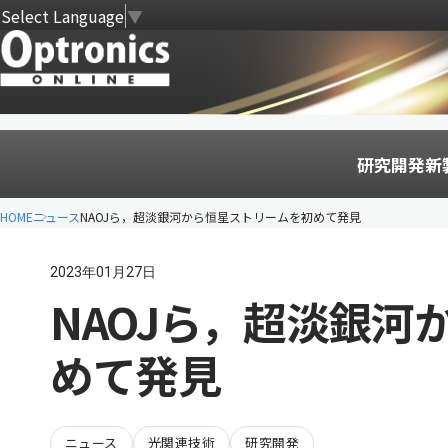
Select Language
▼
研究開発
新
HOME
ニュース
NAOJら，超淡銀河から恒星ストリームを初めて発見
2023年01月27日
NAOJら，超淡銀河
めて発見
ニュース
光関連技術
研究開発