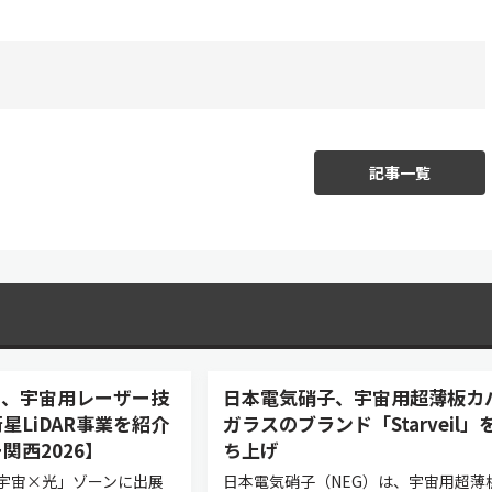
記事一覧
asers、宇宙用レーザー技
日本電気硝子、宇宙用超薄板カ
星LiDAR事業を紹介
ガラスのブランド「Starveil」
関西2026】
ち上げ
宇宙×光」ゾーンに出展
日本電気硝子（NEG）は、宇宙用超薄