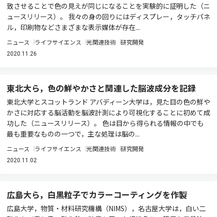
致させることで色の見えが同じになることを実験的に証明した（ニ
ュースリリース）。 我々の身の回りにはディスプレー，タッチパネ
ル，印刷物などさまざまな表示媒体が存在...
ニュース
ライフサイエンス
光関連技術
研究開発
2020.11.26
東北大ら，色の鮮やかさと関連した脳波成分を記録
東北大学とスコットランド アバディーン大学は，見た目の色の鮮や
かさに対応する脳活動を脳波計測により可視化することに初めて成
功した（ニュースリリース）。 色は目から得られる情報の中でも
最も重要なものの一つで，主な処理は脳の...
ニュース
ライフサイエンス
光関連技術
研究開発
2020.11.02
広島大ら，白黒粒子でカラーコーティングを作製
広島大学，物質・材料研究機構（NIMS），名古屋大学は，白い二