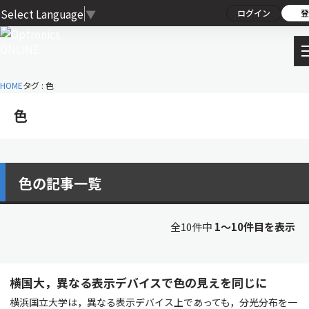
Select Language
▼
ログイン
登
HOME
タグ : 色
色
色の記事一覧
全10件中
1〜10件目を表示
横国大，異なる表示デバイスで色の見えを同じに
横浜国立大学は，異なる表示デバイス上であっても，分光分布を一