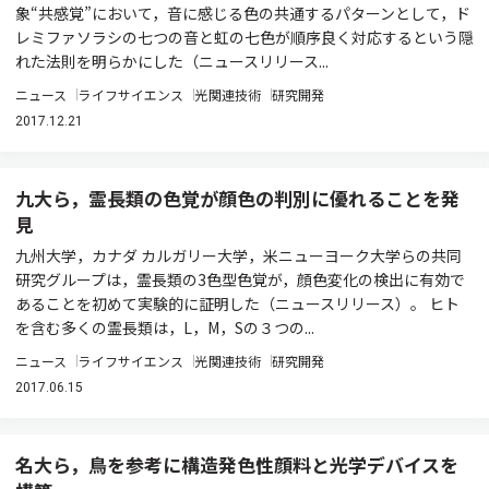
象“共感覚”において，音に感じる色の共通するパターンとして，ド
レミファソラシの七つの音と虹の七色が順序良く対応するという隠
れた法則を明らかにした（ニュースリリース...
ニュース
ライフサイエンス
光関連技術
研究開発
2017.12.21
九大ら，霊長類の色覚が顔色の判別に優れることを発
見
九州大学，カナダ カルガリー大学，米ニューヨーク大学らの共同
研究グループは，霊長類の3色型色覚が，顔色変化の検出に有効で
あることを初めて実験的に証明した（ニュースリリース）。 ヒト
を含む多くの霊長類は，L，M，Sの３つの...
ニュース
ライフサイエンス
光関連技術
研究開発
2017.06.15
名大ら，鳥を参考に構造発色性顔料と光学デバイスを