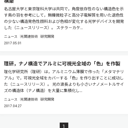
構築
名古屋大学と東京理科大学は共同で，角度依存性のない構造色を示
す鳥の羽を参考にして，無機微粒子と高分子電解質を用いた退色性
の少ない構造発色性顔料および色相が変化する光学デバイスを開発
した（ニュースリリース）。 ステラ－カケ...
ニュース
光関連技術
研究開発
2017.05.01
理研，ナノ構造でアルミに可視光全域の「色」を作製
理化学研究所（理研）は，アルミニウム薄膜で作った「メタマテリ
アル」で，可視光全域をカバーする「色」を作り出すことに成功し
た（ニュースリリース）。 光の波長よりも小さいナノメートルサイ
ズの構造体（ナノ構造）を大量に集積化し...
ニュース
光関連技術
研究開発
2017.04.27
1