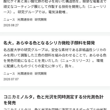
酸化ケイ素と黒い酸化鉄の粒子を用いた構造色を，簡便な電着法で
頑丈なコーティング膜として作製する技術を開発した（ニューリリ
ース）。 研究グループでは，電気泳動堆...
ニュース
光関連技術
研究開発
2020.08.27
名大，あらゆる色となるシリカ微粒子顔料を開発
名古屋大学の研究グループは，安全な素材である非結晶性シリカの
みを用いて調製した三色の顔料を組み合わせることで，あらゆる色
を発色可能になることを見いだした（ニュースリリース）。 環境
に配慮したものづくりの変化に伴って，我々...
ニュース
光関連技術
研究開発
2020.07.07
コニカミノルタ，色と光沢を同時測定する分光測色計
を発売
コニカミノルタは，色と光沢を同時に測定できるポータブル分光測