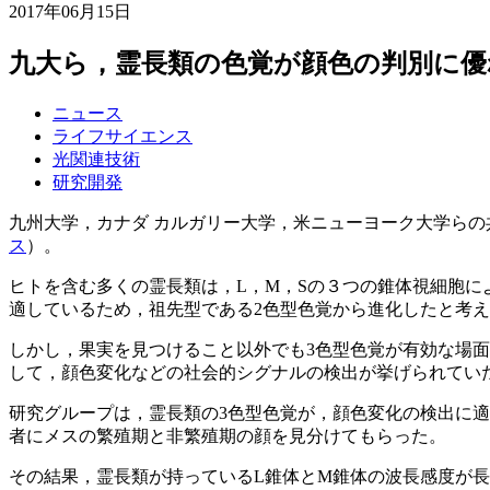
2017年06月15日
九大ら，霊長類の色覚が顔色の判別に優
ニュース
ライフサイエンス
光関連技術
研究開発
九州大学，カナダ カルガリー大学，米ニューヨーク大学ら
ス
）。
ヒトを含む多くの霊長類は，L，M，Sの３つの錐体視細胞に
適しているため，祖先型である2色型色覚から進化したと考
しかし，果実を見つけること以外でも3色型色覚が有効な場
して，顔色変化などの社会的シグナルの検出が挙げられてい
研究グループは，霊長類の3色型色覚が，顔色変化の検出に
者にメスの繁殖期と非繁殖期の顔を見分けてもらった。
その結果，霊長類が持っているL錐体とM錐体の波長感度が長