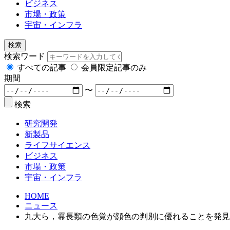
ビジネス
市場・政策
宇宙・インフラ
検索
検索ワード
すべての記事
会員限定記事のみ
期間
〜
検索
研究開発
新製品
ライフサイエンス
ビジネス
市場・政策
宇宙・インフラ
HOME
ニュース
九大ら，霊長類の色覚が顔色の判別に優れることを発見