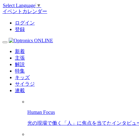
Select Language
▼
イベントカレンダー
ログイン
登録
新着
主張
解説
特集
キッズ
サイラジ
連載
Human Focus
光の現場で働く「人」に焦点を当てたインタビュ