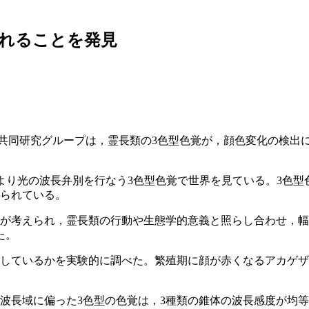
れることを発見
の共同研究グループは，霊長類の3色型色覚が，顔色変化の検出
より光の波長弁別を行なう3色型色覚で世界を見ている。3色
えられている。
面が考えられ，霊長類の行動や生態学的意義と照らし合わせ，幅
た。
適しているかを実験的に調べた。繁殖期に顔が赤くなるアカゲ
波長域に偏った3色型の色覚は，3種類の錐体の波長感度が均等