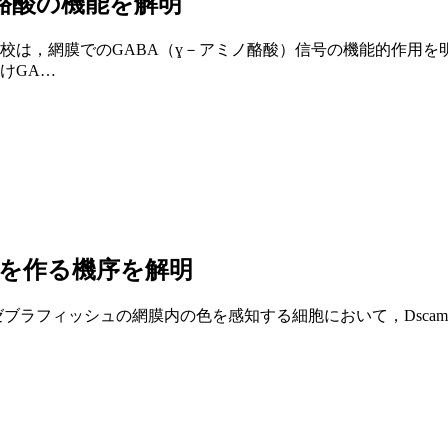
酪酸の機能を解明
校は，網膜でのGABA（ɣ－アミノ酪酸）信号の機能的作用を
けGA…
ンを作る機序を解明
ブラフィッシュの網膜内の色を感知する細胞において，Dscam