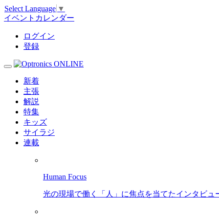
Select Language
▼
イベントカレンダー
ログイン
登録
新着
主張
解説
特集
キッズ
サイラジ
連載
Human Focus
光の現場で働く「人」に焦点を当てたインタビュ