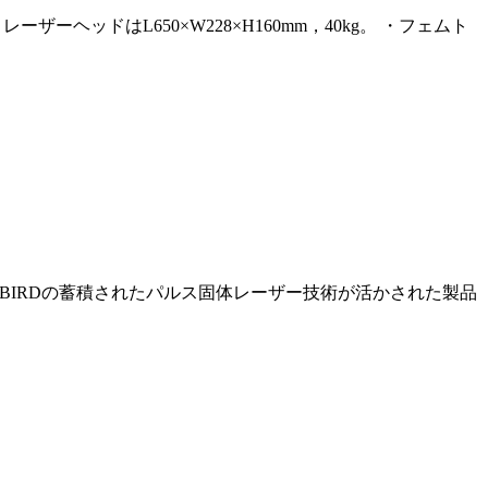
ヘッドはL650×W228×H160mm，40kg。 ・フェムト
IBIRDの蓄積されたパルス固体レーザー技術が活かされた製品