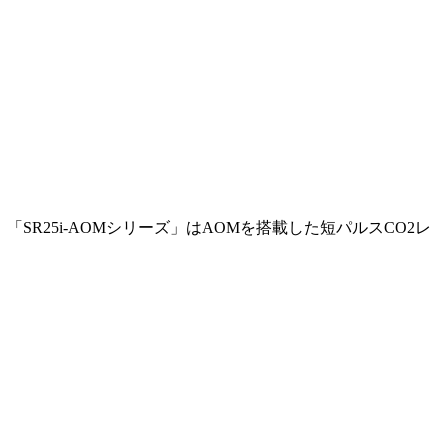
。 「SR25i-AOMシリーズ」はAOMを搭載した短パルスCO2レ