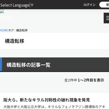
Select Language
▼
ログイン
登
HOME
タグ : 構造転移
構造転移
構造転移の記事一覧
全2件中
1〜2件目を表示
阪大ら，新たなキラル対称性の破れ現象を発見
大阪大学と大阪公立大学は，キラルなフェノチアジン誘導体のアキ