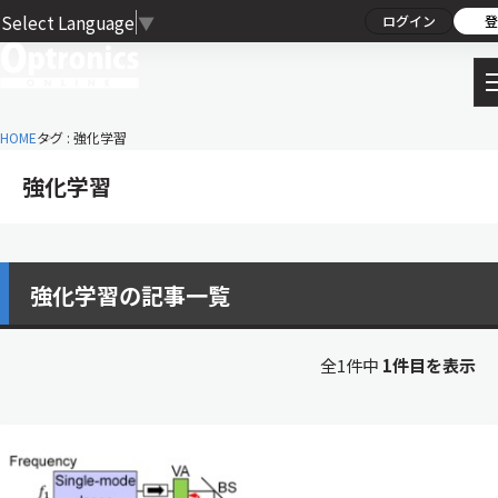
Select Language
▼
ログイン
登
HOME
タグ : 強化学習
強化学習
強化学習の記事一覧
全1件中
1件目を表示