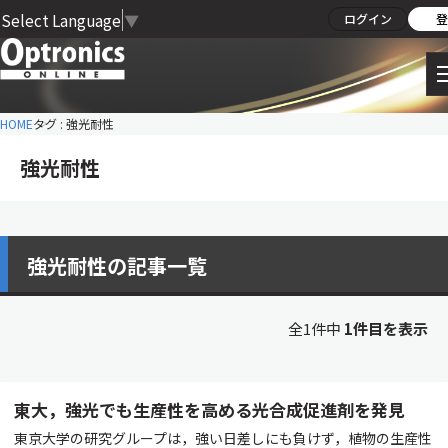
Select Language
▼
ログイン
登
HOME
タグ : 強光耐性
強光耐性
強光耐性の記事一覧
全1件中
1件目を表示
東大，強光でも生産性を高める光合成促進剤を発見
東京大学の研究グループは，強い日差しにも負けず，植物の生産性