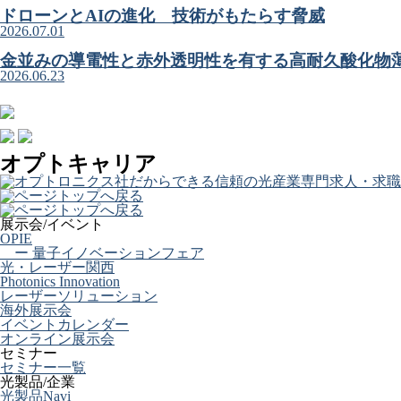
ドローンとAIの進化 技術がもたらす脅威
2026.07.01
金並みの導電性と赤外透明性を有する高耐久酸化物
2026.06.23
オプトキャリア
展示会/イベント
OPIE
ー 量子イノベーションフェア
光・レーザー関西
Photonics Innovation
レーザーソリューション
海外展示会
イベントカレンダー
オンライン展示会
セミナー
セミナー一覧
光製品/企業
光製品Navi