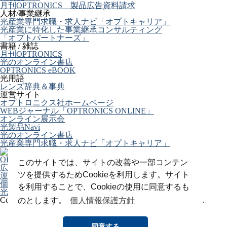
月刊OPTRONICS 製品広告資料請求
人材/事業継承
光産業専門求職・求人ナビ「オプトキャリア」
光産業に特化した事業継承コンサルティング
「オプトパートナーズ」
書籍 / 雑誌
月刊OPTRONICS
光のオンライン書店
OPTRONICS eBOOK
光用語
レンズ辞典＆事典
運営サイト
オプトロニクス社ホームページ
WEBジャーナル「OPTRONICS ONLINE」
オンライン展示会
光製品Navi
光のオンライン書店
光産業専門求職・求人ナビ「オプトキャリア」
OPTRONICS ONLINE について
このサイトでは、サイトの改善や一部コンテン
広告掲載について
ツを提供するためCookieを利用します。サイト
運営会社
個人情報
を利用することで、Cookieの使用に同意するも
光関連リンク集
Copyright (C) 2025 The Optronics Co., Ltd. All rights reserved.
のとします。
個人情報保護方針
同意する