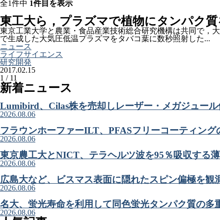
全1件中
1件目を表示
東工大ら，プラズマで植物にタンパク質
東京工業大学と農業・食品産業技術総合研究機構は共同で，大
で生成した大気圧低温プラズマをタバコ葉に数秒照射した...
ニュース
ライフサイエンス
研究開発
2017.02.15
1 / 1
1
新着ニュース
Lumibird、Cilas株を売却しレーザー・メガジュ
2026.08.06
フラウンホーファーILT、PFASフリーコーティン
2026.08.06
東京農工大とNICT、テラヘルツ波を95％吸収する
2026.08.06
広島大など、ビスマス表面に隠れたスピン偏極を観
2026.08.06
名大、蛍光寿命を利用して同色蛍光タンパク質の多
2026.08.06