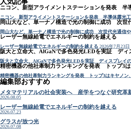
人気記事
ニコン、新型アライメントステーションを発表 半
ニコン、新型アライメントステーションを発表 半導体露光工
岡山大など、単一ナノ構造で光の制御に成功 次世
岡山大など、単一ナノ構造で光の制御に成功 次世代光通信や
レーザー無線給電でエネルギーの制約を越える
レーザー無線給電でエネルギーの制約を越える
2026年7月23日
阪大と立命大、AlGaNで多色発光LEDを実証 デ
阪大と立命大、AlGaNで多色発光LEDを実証 ディスプレイ
精密機器の他社牽制力ランキングを発表 トップ3
精密機器の他社牽制力ランキングを発表 トップ3はキヤノン
編集部おすすめ
メタマテリアルの社会実装へ 産学をつなぐ研究革
2026.08.05
レーザー無線給電でエネルギーの制約を越える
2026.07.23
グラスが放つ光
2026.07.08