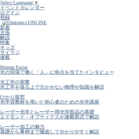
Select Language
▼
イベントカレンダー
ログイン
登録
新着
主張
解説
特集
キッズ
サイラジ
連載
Human Focus
光の現場で働く「人」に焦点を当てたインタビュー
光工学の実際
光工学を操る上で欠かせない物理や知識を解説
ひかり探究
光学習教材を用いた初心者のための光学講座
レーザー光学とレーザー用光学部品の基礎
エドモンド・オプティクスが連載形式で解説
レーザー加工の魅力
基礎から事例まで徹底して分かりやすく解説