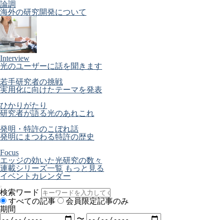
論調
海外の研究開発について
Interview
光のユーザーに話を聞きます
若手研究者の挑戦
実用化に向けたテーマを発表
ひかりがたり
研究者が語る光のあれこれ
発明・特許のこぼれ話
発明にまつわる特許の歴史
Focus
エッジの効いた光研究の数々
連載シリーズ一覧
もっと見る
イベントカレンダー
検索ワード
すべての記事
会員限定記事のみ
期間
〜