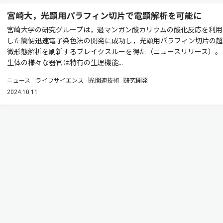
宮崎大，光顕用パラフィン切片で電顕解析を可能に
宮崎大学の研究グループは，過マンガン酸カリウムの酸化反応を利用
した簡便迅速電子染色法の開発に成功し，光顕用パラフィン切片の超
微形態解析を刷新するブレイクスルーを得た（ニュースリリース）。
生体の様々な器官は特有の生理機能...
ニュース
ライフサイエンス
光関連技術
研究開発
2024.10.11