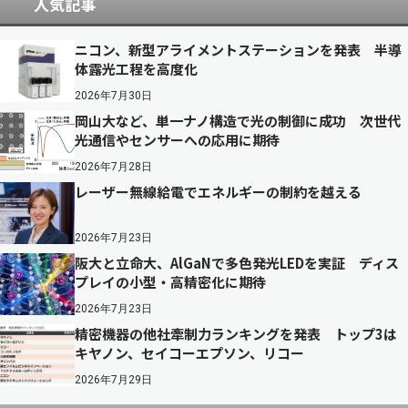
人気記事
ニコン、新型アライメントステーションを発表 半導
体露光工程を高度化
2026年7月30日
岡山大など、単一ナノ構造で光の制御に成功 次世代
光通信やセンサーへの応用に期待
2026年7月28日
レーザー無線給電でエネルギーの制約を越える
2026年7月23日
阪大と立命大、AlGaNで多色発光LEDを実証 ディス
プレイの小型・高精密化に期待
2026年7月23日
精密機器の他社牽制力ランキングを発表 トップ3は
キヤノン、セイコーエプソン、リコー
2026年7月29日