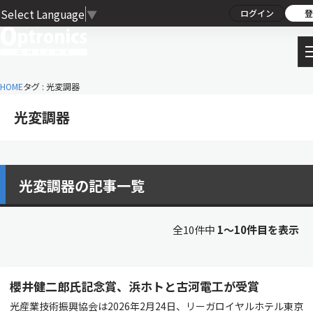
Select Language
▼
ログイン
登
HOME
タグ : 光変調器
光変調器
光変調器の記事一覧
全10件中
1〜10件目を表示
櫻井健二郎氏記念賞、浜ホトと古河電工が受賞
光産業技術振興協会は2026年2月24日、リーガロイヤルホテル東京