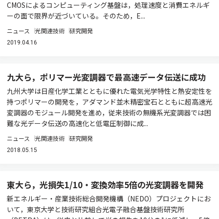
CMOSによるコンピューティング基盤は，処理速度と消費エネルギ
ーの面で限界が近づいている。そのため，E...
ニュース
光関連技術
研究開発
2019.04.16
九大ら，ポリマー光変調器で最高速データ伝送に成功
九州大学は日産化学工業とともに優れた電気光学特性と熱安定性を
持つポリマーの開発を，アダマンド並木精密宝石とともに超高速光
変調器のモジュール開発を進め，従来技術の無機系光変調器では困
難な光データ伝送の高速化と低電圧制御に成...
ニュース
光関連技術
研究開発
2018.05.15
東大ら，光損失1/10・変換効率5倍の光変調器を開発
新エネルギー・産業技術総合開発機構（NEDO）プロジェクトにお
いて，東京大学と技術研究組合光電子融合基盤技術研究所