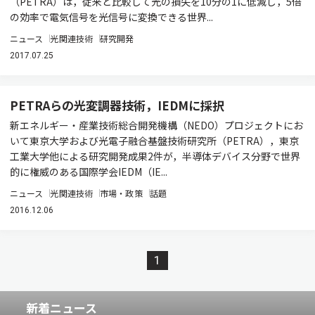
（PETRA）は，従来と比較して光の損失を10分の1に低減し，5倍
の効率で電気信号を光信号に変換できる世界...
ニュース
光関連技術
研究開発
2017.07.25
PETRAらの光変調器技術，IEDMに採択
新エネルギー・産業技術総合開発機構（NEDO）プロジェクトにお
いて東京大学および光電子融合基盤技術研究所（PETRA），東京
工業大学他による研究開発成果2件が，半導体デバイス分野で世界
的に権威のある国際学会IEDM（IE...
ニュース
光関連技術
市場・政策
話題
2016.12.06
1
新着ニュース