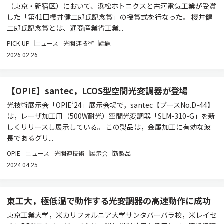
（東京・新宿区）において、浜松ホトニクスと古河電気工業が受賞
した「第41回櫻井健二郎氏記念賞」の授賞式を行なった。 櫻井健
二郎氏記念賞とは、通商産業省工業...
PICK UP
ニュース
光関連技術
話題
2026.02.26
【OPIE】santec，LCOS型空間光変調器が登場
光技術展示会「OPIE’24」展示会場で，santec【ブースNo.D-44】
は，レーザ加工用（500W耐光）空間光変調器「SLM-310-G」を新
しくリリースし展示している。 この製品は，金属加工に有効な波
長であるグリ...
OPIE
ニュース
光関連技術
展示会
新製品
2024.04.25
東工大，極低温で動作する光変調器の高速動作に成功
東京工業大学，米カリフォルニア大学サンタバーバラ校，米レイセ