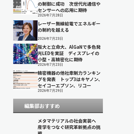
の制御に成功 次世代光通信や
センサーへの応用に期待
2026年7月28日
レーザー無線給電でエネルギー
の制約を越える
2026年7月23日
阪大と立命大、AlGaNで多色発
光LEDを実証 ディスプレイの
小型・高精密化に期待
2026年7月23日
精密機器の他社牽制力ランキン
グを発表 トップ3はキヤノン、
セイコーエプソン、リコー
2026年7月29日
編集部おすすめ
メタマテリアルの社会実装へ
産学をつなぐ研究革新拠点の挑
戦