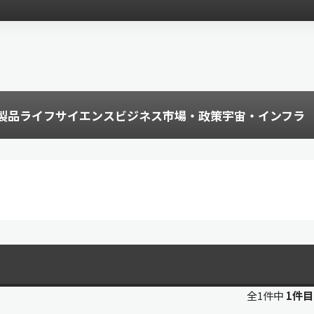
製品
ライフサイエンス
ビジネス
市場・政策
宇宙・インフラ
全1件中
1件