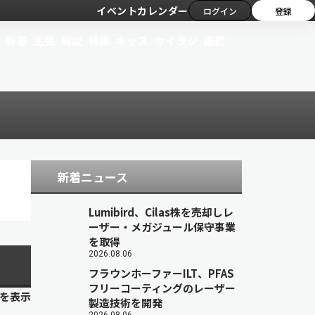
イベントカレンダー
ログイン
登録
新着
主張
解説
特集
キッズ
サイラジ
連載
新着ニュース
Lumibird、Cilas株を売却しレ
ーザー・メガジュール保守事業
を取得
2026.08.06
フラウンホーファーILT、PFAS
フリーコーティングのレーザー
目を表示
製造技術を開発