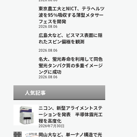
2026.08.06
東京農工大とNICT、テラヘルツ
波を95％吸収する薄型メタサー
フェスを開発
2026.08.06
広島大など、ビスマス表面に隠
れたスピン偏極を観測
2026.08.06
名大、蛍光寿命を利用して同色
蛍光タンパク質の多重イメージ
ングに成功
2026.08.06
人気記事
ニコン、新型アライメントステ
ーションを発表 半導体露光工
程を高度化
2026年7月30日
岡山大など、単一ナノ構造で光