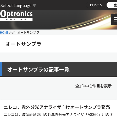
Select Language
▼
ログイン
登
HOME
タグ : オートサンプラ
オートサンプラ
オートサンプラの記事一覧
全1件中
1件目を表示
ニレコ，赤外分光アナライザ向けオートサンプラ発売
ニレコは，液体計測専用の近赤外分光アナライザ「A8860」用のオ