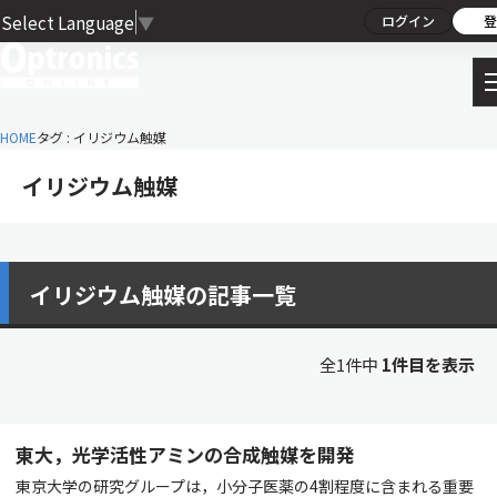
Select Language
▼
ログイン
登
HOME
タグ : イリジウム触媒
イリジウム触媒
イリジウム触媒の記事一覧
全1件中
1件目を表示
東大，光学活性アミンの合成触媒を開発
東京大学の研究グループは，小分子医薬の4割程度に含まれる重要