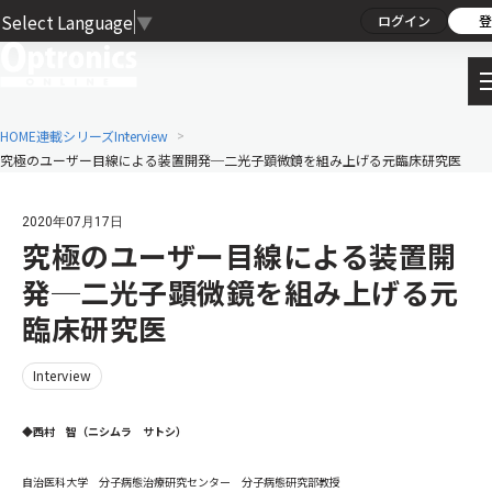
Select Language
▼
ログイン
登
HOME
連載シリーズ
Interview
究極のユーザー目線による装置開発─二光子顕微鏡を組み上げる元臨床研究医
2020年07月17日
究極のユーザー目線による装置開
発─二光子顕微鏡を組み上げる元
臨床研究医
Interview
◆西村 智（ニシムラ サトシ）
自治医科大学 分子病態治療研究センター 分子病態研究部教授