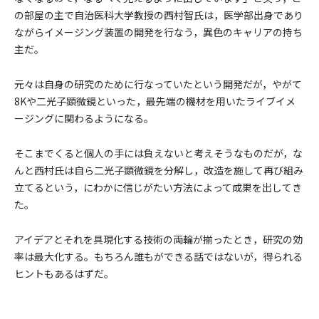
の部屋の主で自治医科大学教授の西村智氏は，医学部出身であり
ながらイメージング装置の開発を行なう，異色のキャリアの持ち
主だ。
元々は自身の研究のために行なっていたという開発だが，やがて
8Kや二光子顕微鏡といった，最先端の機材を用いたライブイメ
ージングに関わるようになる。
そこまでくると個人の手には負えないと考えそうなものだが，な
んと西村氏は自ら二光子顕微鏡を分解し，改造を施して再び組み
立てるという，にわかに信じがたい方法によって成果を出してき
た。
アイデアとそれを具現化する技術の両輪が揃ったとき，研究の効
率は最大化する。もちろん誰もができる話ではないが，得られる
ヒントもあるはずだ。