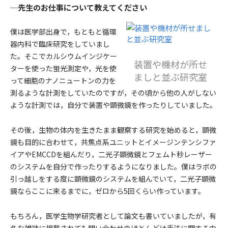
─先生のお仕事について教えてください
僕は医学部出身で，もともと循環
器内科で臨床研究をしていまし
た。そこでカルシウムインジケー
装置や機材が所せ
ターを使った蛍光測定や，光を使
ましと並ぶ研究室
って細胞のナノニュートンの力を
測るような計測をしていたのですが，その頃から他の人がしない
ような計測では，自分で装置や顕微鏡を作ったりしていました。
その後，生物の体内を生きたまま観察する研究を始めると，顕微
鏡も目的に合わせて，共焦点系ユニットとイメージンテンシファ
イアやEMCCDを組んだり，二光子顕微鏡とフェムト秒レーザー
のシステムを自分で作ったりするようになりました。僕はラボの
引っ越しをする度に顕微鏡のシステムを組んでいて，二光子顕微
鏡ならここに来るまでに，ゼロから5回くらい作っています。
もちろん，医学生物学研究者として論文も書いていましたが，有