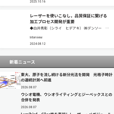
作を実証した近年の進展，そして2028年～2040
2025.10.16
年を見据えたロードマップま…
レーザーを使いこなし，品質保証に繋げる
加工プロセス開発が重要
◆白井秀彰（シライ ヒデアキ） ㈱デンソー 先
進プロセス研究部 機能創成研究2室 担当次長／
Interview
工学博士（大阪大学） 【経歴】1969年生まれ。
日本電装㈱（現 ㈱デンソー）入社後，生産技術
2024.08.12
開発部門に配属し，一貫して接合分野に…
新着ニュース
東大、原子を流し続ける新分光法を開発 光格子時計
の連続計測へ前進
2026.08.07
ウシオ電機、ウシオライティングとジーベックスとの
合併を発表
2026.08.07