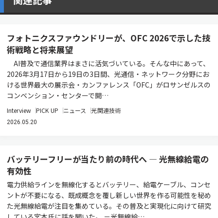
フォトニクスファウンドリーが、OFC 2026で示した技
術戦略と将来展望
AI普及で通信業界はまさに活気づいている。そんな中にあって、
2026年3月17日から19日の3日間、光通信・ネットワーク分野にお
ける世界最大の展示会・カンファレンス「OFC」がロサンゼルスの
コンベンション・センターで開…
Interview
PICK UP
ニュース
光関連技術
2026.05.20
バッテリーフリーが当たり前の時代へ ― 光無線給電の
有効性
電力供給ラインを無線化するとバッテリー、給電ケーブル、コンセ
ントが不要になる、既成概念を覆し新しい世界を作る可能性を秘め
た光無線給電が注目を集めている。その普及と実現化に向けて研究
している宮本氏に話を聞いた。 －光無線給…