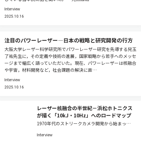
Interview
2025.10.16
注目のパワーレーザー―日本の戦略と研究開発の行方
大阪大学レーザー科学研究所でパワーレーザー研究を先導する兒玉
了祐先生に，その定義や技術の進展，国家戦略から若手へのメッセ
ージまで幅広く語っていただいた。現在、パワーレーザーは核融合
や宇宙，材料開発など，社会課題の解決に直…
Interview
2025.10.16
レーザー核融合の半世紀－浜松ホトニクス
が描く「10kJ・10Hz」へのロードマップ
1970年代のストリークカメラ開発から始まった
同社のレーザー核融合との縁。大阪大学レーザー
Interview
科学研究所との共同研究，200–300J級・10Hz動