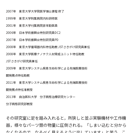
2007年 東京大学大学院医学博士課程 修了
1999年 東京大学附属病院内科研修医
2001年 東京大学付属病院非常勤医員
2006年 日本学術振興会特別研究員DC2
2007年 日本学術振興会特別研究員PD
2008年 東京大学循環器内科特任助教 JSTさきがけ研究員兼任
2008年 東京大学医療ナノテク人材育成ユニット特任助教
JSTさきがけ研究員兼任
2009年 東京大学システム疾患生命科学による先端医療技術
開発拠点特任助教
2011年 東京大学システム疾患生命科学による先端医療技術
開発拠点特任准教授
2013年 自治医科大学 分子病態治療研究センター
分子病態研究部教授
その研究室に足を踏み入れると，所狭しと並ぶ実験機材や工作機
器，様々なパーツ類の物量に圧倒される。「しまい込むと分から
なくなるので，なるべく見えるように出しています」と笑う，こ