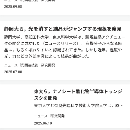
2025.09.08
静岡大ら，光を消すと結晶がジャンプする現象を発見
静岡大学，高知工科大学，東京科学大学は，新規結晶アクチュエー
タの開発に成功した（ニュースリリース）。 有機分子からなる結
晶は，もろく壊れやすいと認識されてきた。しかし近年，温度や
光，力などの外部刺激によって結晶が曲がった…
ニュース
光関連技術
研究開発
2025.07.08
東大ら，ナノシート酸化物半導体トランジ
スタを開発
東京大学と奈良先端科学技術大学院大学は，原子
層堆積法を用いて結晶化した酸化物半導体を形成
ニュース
研究開発
する技術を開発し，トランジスタの高性能化と高
信頼性化を実現した（ニュースリリース）。 デー
2025.06.10
タセンターやIoTエッジデバイスをインフラ…