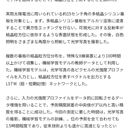
実用太陽電池に用いられている約15センチ角の多結晶シリコン基
板を対象とし，まず，多結晶シリコン基板をアルカリ溶液に浸漬
することで異方性エッチングを行ない，可視光に対する反射率が
結晶粒方位に依存するような表面状態を形成した。その後，白色
照明をさまざまな角度から照射して光学写真を撮影した。
複数の基板の結晶粒方位分布を，特殊なX線装置により100時間
以上かけて収集し，機械学習モデルの教師データとして利用し
た。機械学習モデルは，光学写真の各ピクセルの光強度プロファ
イルを入力とし，結晶粒方位を表すベクトルを出力とする
LSTM（超・短期記憶）ネットワークとした。
さらに，入力の光強度プロファイルをデータ的に回転させるデー
タ増強を用いることで，予測精度誤差の中央値が3°以内と高い精
度を得ることに成功した。今回の測定に要した時間は，光学写真
の撮影，機械学習モデルの訓練、，位の予測を全て合わせても
1.5時間程度であり，従来技術よりも遥かに高速となったとい