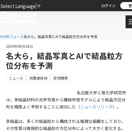
Select Language
▼
ログイン
登
HOME
ニュース
名大ら，結晶写真とAIで結晶粒方位分布を予測
2023年05月26日
名大ら，結晶写真とAIで結晶粒方
位分布を予測
ニュース
光関連技術
研究開発
名古屋大学と理化学研究所
は，多結晶材料の光学写真から機械学習モデルにより結晶方位分
布を精度よく予測することに成功した（
ニュースリリース
）。
多結晶は，多くの結晶粒から構成される複雑な組織をしており，
その性質は微視的な結晶粒の方位分布によって大きく変化する。