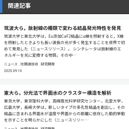
関連記事
筑波大ら，放射線の種類で変わる結晶発光特性を発見
筑波大学と東北大学は，Eu添加CaF2結晶にα線を照射すると，X線
を照射したときよりも長い波長の光が多く発生することを世界で初
めて発見した（ニュースリリース）。 シンチレータは放射線のエ
ネルギーを光に変換する物質。その中…
ニュース
光関連技術
研究開発
2025.09.10
東大ら，分光法で界面水のクラスター構造を解析
東京大学，東京理科大学，高輝度光科学研究センター，北里大学，
広島大学，長崎大学は，新しいタイプの多孔性結晶を創出し，その
結晶に含まれる界面水が温度や界面からの距離に依存した動的挙動
を示すことを明らかにした（ニュースリリー…
ニュース
光関連技術
研究開発