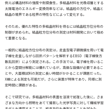
例えば構造材料の強度や耐腐食性，多結晶材料を光吸収層とする
太陽電池のエネルギー変換効率などは，結晶粒の方位や，結晶と
結晶の境界である粒界の特性などによって変化する。
そのため，優れた特性の多結晶材料を得るには結晶粒方位分布の
制御が求められ，結晶粒方位分布の測定は材料開発において極め
て重要となる。
一般的に結晶粒方位分布の測定は，走査型電子顕微鏡を用いて電
子線を走査しながら回折パターンを解析するEBSD（電子線後方
散乱回折）により測定される。この手法では，電子線を用いるこ
とから空間分解能には優れているが，高価な設備が必要であるこ
とや，大面積試料の測定に長い時間がかかることが課題だった。
X線による測定も可能だが，さらに装置が特殊であり，同様に測
定時間に課題がある。
そこで研究では，多結晶材料の表面を溶液で処理した後に，さま
ざまな方向から照明をあてて撮影した光学写真に対して機械学習
モデルを適用することで，結晶方位を予測することを試みた。