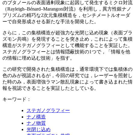
のブタノールの表面過剰現象に起因して発生するミクロ対流
（Rayleigh–Bénard–Marangoni対流）を利用し，異方性銀ナノ
プリズムの精巧な2次元集積構造を，センチメートルオーダ
ーで自発形成させる新たな手法を開発した。
さらに，この集積構造が超強力な光閉じ込め現象（表面プラ
ズモン共鳴）を発現することを突き止め，これによって集積
構造がステガノグラフィーとして機能することを実証した。
ステガノグラフィーとは情報隠蔽技術の1つで，「情報を他
の情報に埋め込む技術」を指す。
この研究で開発された集積構造は，通常環境下では集積体の
色のみが視認されるが，今回の研究では，レーザーを照射し
た時のみ，表面増強ラマン散乱現象によって書き込まれた情
報を視認できることを実証したとしている。
キーワード：
ステガノグラフィー
ナノ構造
ナノ物質
光閉じ込め