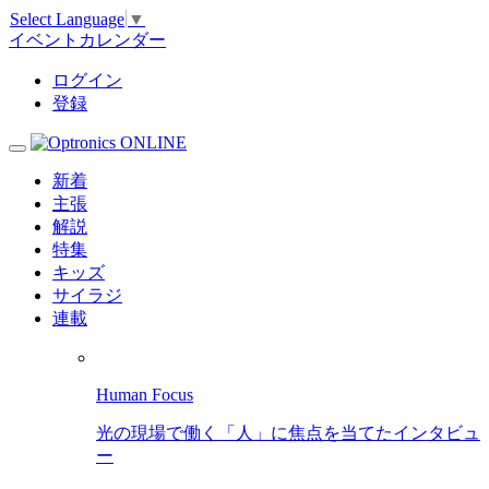
Select Language
▼
イベントカレンダー
ログイン
登録
新着
主張
解説
特集
キッズ
サイラジ
連載
Human Focus
光の現場で働く「人」に焦点を当てたインタビュ
ー