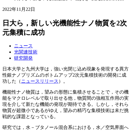
2022年11月22日
日大ら，新しい光機能性ナノ物質を2次
元集積に成功
ニュース
光関連技術
研究開発
日本大学と九州大学は，強い光閉じ込め現象を発現する異方
性銀ナノプリズムのボトムアップ2次元集積技術の開発に成
功した（
ニュースリリース
）。
機能性ナノ物質は，望みの形態に集積させることで，その機
能をマクロレベルで取り出せる他，物質間の強相互作用の実
現を介して新たな機能の発現が期待できる。しかし，それら
物質が超微小であるがゆえ，望みの精巧な集積技術は未だ挑
戦的な課題となっている。
研究では，水－ブタノール混合系における，水／空気界面へ