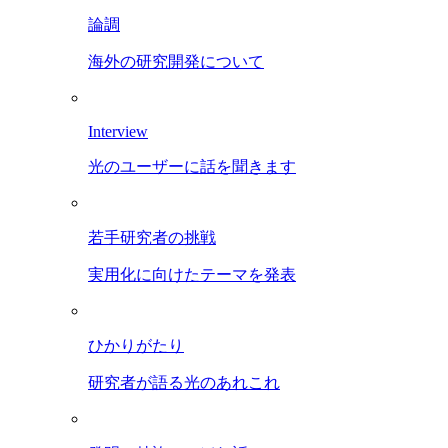
論調
海外の研究開発について
Interview
光のユーザーに話を聞きます
若手研究者の挑戦
実用化に向けたテーマを発表
ひかりがたり
研究者が語る光のあれこれ