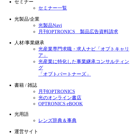
セミナー
セミナー一覧
光製品/企業
光製品Navi
月刊OPTRONICS 製品広告資料請求
人材/事業継承
光産業専門求職・求人ナビ「オプトキャリ
ア」
光産業に特化した事業継承コンサルティン
グ
「オプトパートナーズ」
書籍 / 雑誌
月刊OPTRONICS
光のオンライン書店
OPTRONICS eBOOK
光用語
レンズ辞典＆事典
運営サイト