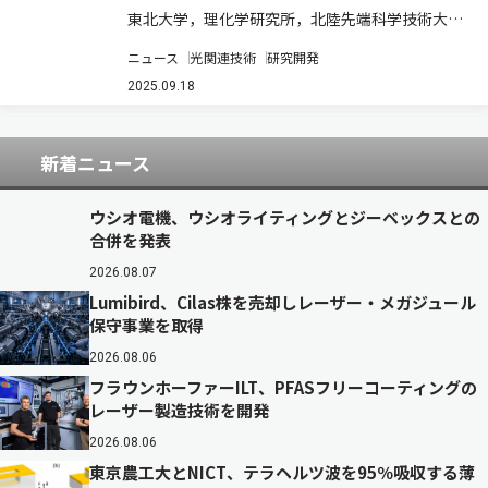
東北大学，理化学研究所，北陸先端科学技術大学
院大学は，軽量・高強度なマグネシウム合金の加
ニュース
光関連技術
研究開発
熱実験で，析出物の生成から成長までの過程をナ
ノメートルスケールの動画で観察し，個々の析出
2025.09.18
物の成長速度や方向の定量評価にも初めて成功
し…
新着ニュース
ウシオ電機、ウシオライティングとジーベックスとの
合併を発表
2026.08.07
Lumibird、Cilas株を売却しレーザー・メガジュール
保守事業を取得
2026.08.06
フラウンホーファーILT、PFASフリーコーティングの
レーザー製造技術を開発
2026.08.06
東京農工大とNICT、テラヘルツ波を95％吸収する薄