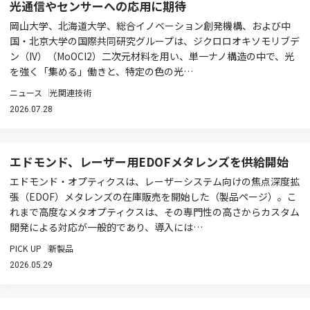
光通信やセンサーへの応用に期待
岡山大学、北海道大学、総合イノベーション創発機構、および中
国・北京大学の国際共同研究グループは、ジクロロオキソモリブデ
ン（IV）（MoOCl2）二次元材料を用い、単一ナノ構造の中で、光
を強く「集める」働きと、特定の色の光…
ニュース
光関連技術
2026.07.28
エドモンド、レーザー用EDOFメタレンズを供給開始
エドモンド・オプティクスは、レーザーシステム向けの焦点深度拡
張（EDOF）メタレンズの在庫販売を開始した（製品ページ）。こ
れまで高度なメタオプティクスは、その専門性の高さからカスタム
開発による対応が一般的であり、導入には…
PICK UP
新製品
2026.05.29