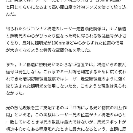
と同じくらいになるまで高い開口度の対物レンズを使って絞り込
んだ。
得られたシリコンナノ構造のレーザー走査顕微鏡像は，ナノ構造
と照明光の中心がぴったり重なった時に得られる散乱信号が小さ
くなり，反対に照明光が100nmほど中心からずれた位置の信号
が大きくなるような特異な空間分布を示した。
また，ナノ構造に照明光があたらない位置では，構造からの散乱
信号は発生しない。これまでミー共鳴を測定するために広く使わ
れてきた暗視野顕微鏡観察ではレーザー走査顕微鏡のように強く
絞り込まれた照明光を使用しないため，このような現象は見られ
なかった。
光の散乱現象を主に支配するのは「共鳴による光と物質の相互作
用」といえる。この実験はレーザー光の位置がナノ構造の中心と
一致しているときは光の散乱は最大ではないが，集光スポットが
構造中心からある程度離れたときに最大になるという，直観に反