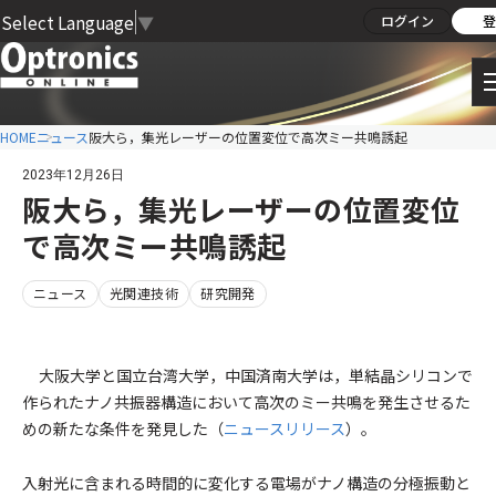
Select Language
▼
ログイン
登
HOME
ニュース
阪大ら，集光レーザーの位置変位で高次ミー共鳴誘起
2023年12月26日
阪大ら，集光レーザーの位置変位
で高次ミー共鳴誘起
ニュース
光関連技術
研究開発
大阪大学と国立台湾大学，中国済南大学は，単結晶シリコンで
作られたナノ共振器構造において高次のミー共鳴を発生させるた
めの新たな条件を発見した（
ニュースリリース
）。
入射光に含まれる時間的に変化する電場がナノ構造の分極振動と