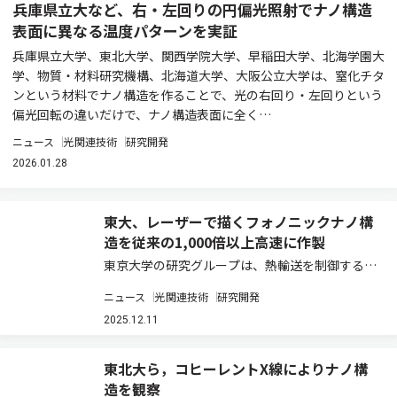
兵庫県立大など、右・左回りの円偏光照射でナノ構造
表面に異なる温度パターンを実証
兵庫県立大学、東北大学、関西学院大学、早稲田大学、北海学園大
学、物質・材料研究機構、北海道大学、大阪公立大学は、窒化チタ
ンという材料でナノ構造を作ることで、光の右回り・左回りという
偏光回転の違いだけで、ナノ構造表面に全く…
ニュース
光関連技術
研究開発
2026.01.28
東大、レーザーで描くフォノニックナノ構
造を従来の1,000倍以上高速に作製
東京大学の研究グループは、熱輸送を制御するこ
とができるフォノニックナノ構造を、その特性を
ニュース
光関連技術
研究開発
維持しつつ、約1,000倍以上高速に作成できる手
法を提案した（ニュースリリース）。 近年、スマ
2025.12.11
ートフォンやPCを始めとする様々な電子…
東北大ら，コヒーレントX線によりナノ構
造を観察