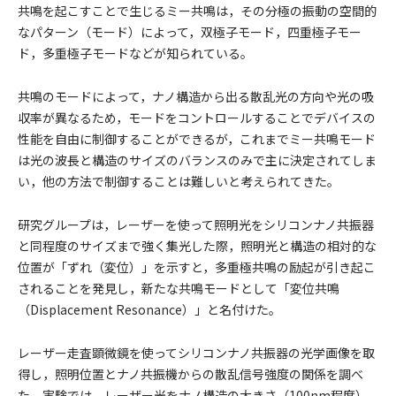
共鳴を起こすことで生じるミー共鳴は，その分極の振動の空間的
なパターン（モード）によって，双極子モード，四重極子モー
ド，多重極子モードなどが知られている。
共鳴のモードによって，ナノ構造から出る散乱光の方向や光の吸
収率が異なるため，モードをコントロールすることでデバイスの
性能を自由に制御することができるが，これまでミー共鳴モード
は光の波長と構造のサイズのバランスのみで主に決定されてしま
い，他の方法で制御することは難しいと考えられてきた。
研究グループは，レーザーを使って照明光をシリコンナノ共振器
と同程度のサイズまで強く集光した際，照明光と構造の相対的な
位置が「ずれ（変位）」を示すと，多重極共鳴の励起が引き起こ
されることを発見し，新たな共鳴モードとして「変位共鳴
（Displacement Resonance）」と名付けた。
レーザー走査顕微鏡を使ってシリコンナノ共振器の光学画像を取
得し，照明位置とナノ共振機からの散乱信号強度の関係を調べ
た。実験では，レーザー光をナノ構造の大きさ（100nm程度）