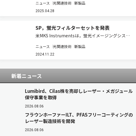
ニュース
光関連技術
新製品
力なレーザー保護を提供する新たなミニフリース
ペース光アイソレーターのリリースを発表した
2025.04.28
（製品ページ）。 この製品は，スペー…
SP，蛍光フィルターセットを発表
米MKS Instrumentsは，蛍光イメージングシステ
ムに使用される高精度なシングルバンド光学フィ
ニュース
光関連技術
新製品
ルターセットである「Newport ODiate蛍光フィ
ルターセット」を発表した（製品ページ）。日本
2024.11.22
国内ではスペクトラ…
新着ニュース
Lumibird、Cilas株を売却しレーザー・メガジュール
保守事業を取得
2026.08.06
フラウンホーファーILT、PFASフリーコーティングの
レーザー製造技術を開発
2026.08.06