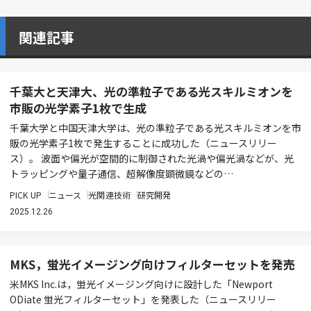
関連記事
千葉大と天津大、光の準粒子である光スキルミオンを
市販の光学素子1枚で生成
千葉大学と中国天津大学は、光の準粒子である光スキルミオンを市
販の光学素子1枚で発生することに成功した（ニュースリリー
ス）。 波面や偏光が空間的に制御された光渦や偏光渦などが、光
トラッピングや量子通信、超解像度顕微鏡などの…
PICK UP
ニュース
光関連技術
研究開発
2025.12.26
MKS，蛍光イメージング向けフィルターセットを発売
米MKS Inc.は，蛍光イメージング向けに設計した「Newport
ODiate 蛍光フィルターセット」を発表した（ニュースリリー