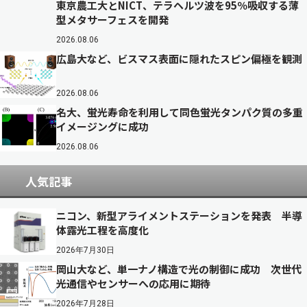
東京農工大とNICT、テラヘルツ波を95％吸収する薄
型メタサーフェスを開発
2026.08.06
広島大など、ビスマス表面に隠れたスピン偏極を観測
2026.08.06
名大、蛍光寿命を利用して同色蛍光タンパク質の多重
イメージングに成功
2026.08.06
人気記事
ニコン、新型アライメントステーションを発表 半導
体露光工程を高度化
2026年7月30日
岡山大など、単一ナノ構造で光の制御に成功 次世代
光通信やセンサーへの応用に期待
2026年7月28日