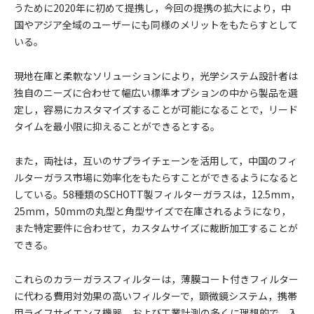
うために2020年に初めて提携し，今回の提携の拡大により，中
国やアジア全域のユーザーにも同様のメリットをもたらすとして
いる。
現地在庫と柔軟なソリューションにより，光学システム設計者は
独自のニーズに合わせて幅広い標準オプションの中から製品を選
定し，容易にカスタマイズすることが可能になることで，リード
タイムを最小限に抑えることができるとする。
また，両社は，互いのサプライチェーンを活用して，中国のフィ
ルターガラス市場に効率化をもたらすことができるようになると
している。58種類のSCHOTT製フィルターガラスは，12.5mm，
25mm，50mmの丸型と角型サイズで在庫されるようになり，
また特定要件に合わせて，カスタムサイズに裁断加工することが
できる。
これらのカラーガラスフィルターは，薄膜コート付きフィルター
に代わる費用対効果の高いフィルターで，顕微鏡システム，携帯
用ライフサイエンス機器，および工業計測の多くに理想的で，入