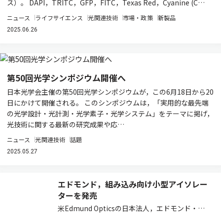
ス）。 DAPI，TRITC，GFP，FITC，Texas Red，Cyanine (C…
ニュース
ライフサイエンス
光関連技術
市場・政策
新製品
2025.06.26
第50回光学シンポジウム開催へ
日本光学会主催の第50回光学シンポジウムが，この6月18日から20
日にかけて開催される。 このシンポジウムは，「実用的な最先端
の光学設計・光計測・光学素子・光学システム」をテーマに掲げ，
光技術に関する最新の研究成果や応…
ニュース
光関連技術
話題
2025.05.27
エドモンド，組み込み向け小型アイソレー
ターを発売
米Edmund Opticsの日本法人，エドモンド・オ
プティクス・ジャパンは，非常にコンパクトで強