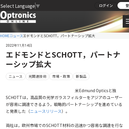
Select Language
▼
ログイン
登
HOME
ニュース
エドモンドとSCHOTT，パートナーシップ拡大
2022年11月14日
エドモンドとSCHOTT，パートナ
ーシップ拡大
ニュース
光関連技術
市場・政策
新製品
米Edmund Opticsと独
SCHOTTは，高品質の光学ガラスフィルターをアジアのユーザー
が容易に調達できるよう，戦略的パートナーシップを進めている
と発表した（
ニュースリリース
）。
両社は，欧州市場でのSCHOTT材料の迅速かつ容易な調達を行な