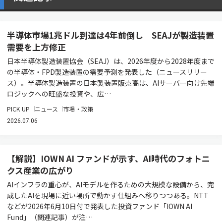
半導体市場1兆ドル到達は4年前倒し SEAJが製造装置
需要を上方修正
日本半導体製造装置協会（SEAJ）は、2026年度から2028年度まで
の半導体・FPD製造装置の需要予測を発表した（ニュースリリー
ス）。半導体製造装置の日本製装置販売高は、AIサーバー向け先端
ロジックへの旺盛な投資や、広…
PICK UP
ニュース
市場・政策
2026.07.06
【解説】IOWN AI ファンドが示す、AI時代のフォトニ
クス産業の広がり
AIインフラの重心が、AIモデルを作るための大規模な設備から、完
成したAIを現場に近い場所で動かす仕組みへ移りつつある。NTT
などが2026年6月10日付で発表した投資ファンド「IOWN AI
Fund」（関連記事）が注…