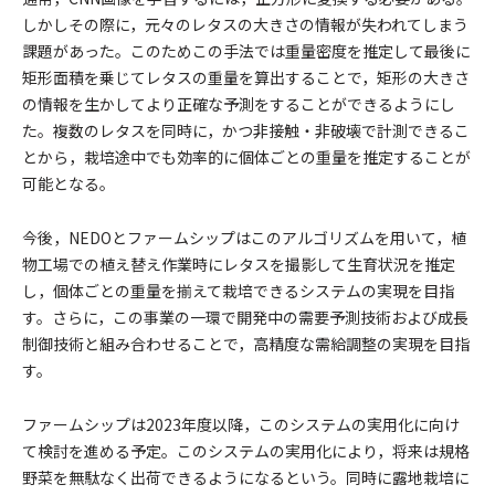
しかしその際に，元々のレタスの大きさの情報が失われてしまう
課題があった。このためこの手法では重量密度を推定して最後に
矩形面積を乗じてレタスの重量を算出することで，矩形の大きさ
の情報を生かしてより正確な予測をすることができるようにし
た。複数のレタスを同時に，かつ非接触・非破壊で計測できるこ
とから，栽培途中でも効率的に個体ごとの重量を推定することが
可能となる。
今後，NEDOとファームシップはこのアルゴリズムを用いて，植
物工場での植え替え作業時にレタスを撮影して生育状況を推定
し，個体ごとの重量を揃えて栽培できるシステムの実現を目指
す。さらに，この事業の一環で開発中の需要予測技術および成長
制御技術と組み合わせることで，高精度な需給調整の実現を目指
す。
ファームシップは2023年度以降，このシステムの実用化に向け
て検討を進める予定。このシステムの実用化により，将来は規格
野菜を無駄なく出荷できるようになるという。同時に露地栽培に