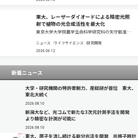
事業創出を目指す投資ファンド「IOWN AI
Fund」を組成した…
東大、レーザーダイオードによる精密光照
射で植物の光合成活性を最大化
東京大学大学院農学生命科学研究科の矢守航准教
授らの研究グループは、スタンレー電気との共同
ニュース
ライフサイエンス
研究開発
研究により、レーザーダイオード（LD）を用いた
精密な光制御が植物の光合成や成長を劇的に変化
2026.06.12
させることを明らかにした（ニュースリリース…
新着ニュース
大学・研究機関の特許牽制力、産総研が首位 東大、
東北大続く
2026.08.10
新潟大など、光コムで新たな3次元計測手法を開発
より精密な計測が可能に
2026.08.10
東大、原子を流し続ける新分光法を開発 光格子時計