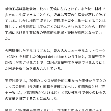
植物工場は露地栽培に比べて天候に左右されず，また狭い耕地で
安定的に生産できることから，近年は野菜の生産量が著しく伸び
ている。しかし植物工場でも生育環境を完全に均一にすることは
難しく，成長速度には個体ごとのばらつきもあることから，植物
工場における生育状況の効率的な把握・管理が課題となってい
た。
今回開発したアルゴリズムは，畳み込みニューラルネットワーク
（CNN）を利用したObject detectionという手法と，重量密度を
CNNに学習させることで，CNNが重量密度を予測できるようにし
た回帰分析手法を組み合わせている。
実証試験では，20個のレタスが部分的に重なった画像から個々の
レタスの矩形（長方形）面積を正確に抽出し，相関係数0.76（完
全一致は1，相関関係がなければ0）と高い連動性で個々のレタス
の重量を推定することに成功した。
通常，CNN画像を学習するには，正方形に変換する必要がある。