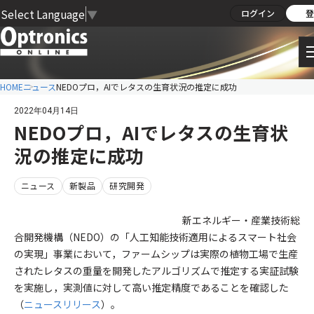
Select Language
▼
ログイン
登
HOME
ニュース
NEDOプロ，AIでレタスの生育状況の推定に成功
2022年04月14日
NEDOプロ，AIでレタスの生育状
況の推定に成功
ニュース
新製品
研究開発
新エネルギー・産業技術総
合開発機構（NEDO）の「人工知能技術適用によるスマート社会
の実現」事業において，ファームシップは実際の植物工場で生産
されたレタスの重量を開発したアルゴリズムで推定する実証試験
を実施し，実測値に対して高い推定精度であることを確認した
（
ニュースリリース
）。