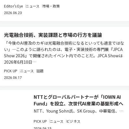
Editor's Eye
ニュース
市場・政策
2026.06.23
光電融合技術、実装課題と市場の行方を議論
「今後のAI普及のカギは光電融合技術になるといっても過言ではな
い」―このように語られたのは、電子・実装技術の専門展『JPCA
Show 2026』で開催されたイベント内でのことだ。JPCA Showは
2026年6月10日…
PICK UP
ニュース
話題
2026.06.17
NTTとグローバルパートナーが「IOWN AI
Fund」を設立、次世代AI産業の基盤形成へ
NTT、Young Sohn氏、SK Group、中華電信、お
よび日本政策投資銀行は、AI時代の先端技術への
PICK UP
ニュース
ビジネス
投資を通じてIOWNエコシステムの構築と新たな
2026.06.15