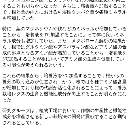
することも明らかになった。さらに，培養液を加温すること
で，根と葉の両方における可溶性タンパク量や各種ミネラル
も増加していた。
特に，葉のマグネシウムや鉄などのミネラルが増加している
ことから，培養液を3℃加温することによって体に良いミネ
ラル成分も増加していた。また，メタボローム解析の結果か
ら，根ではグルタミン酸やアスパラギン酸などアミノ酸の合
成の起点となるアミノ酸が増加していることから，培養液を
3℃加温することが根においてアミノ酸の生成を促進してい
る可能性が考えられるという。
これらの結果から，培養液を3℃加温することで，根からの
養分の取り込みが促進され，かつ，根では各種アミノ酸含量
が増加しており根の代謝が活性化されることによって，養液
栽培レタスの生育と機能性成分が向上することが明らかにな
った。
研究グループは，植物工場において，作物の生産性と機能性
成分を増産させる新しい栽培法の開発に貢献することが期待
されるとしている。