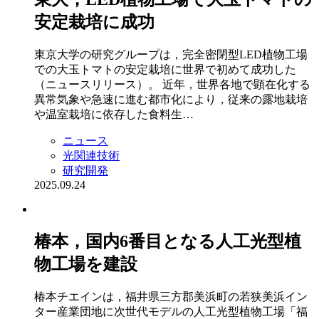
安定栽培に成功
東京大学の研究グループは，完全密閉型LED植物工場
での大玉トマトの安定栽培に世界で初めて成功した
（ニュースリリース）。 近年，世界各地で顕在化する
異常気象や急速に進む都市化により，従来の露地栽培
や温室栽培に依存した食料生…
ニュース
光関連技術
研究開発
2025.09.24
椿本，国内6番目となる人工光型植
物工場を建設
椿本チエインは，福井県三方郡美浜町の若狭美浜イン
ター産業団地に次世代モデルの人工光型植物工場「福