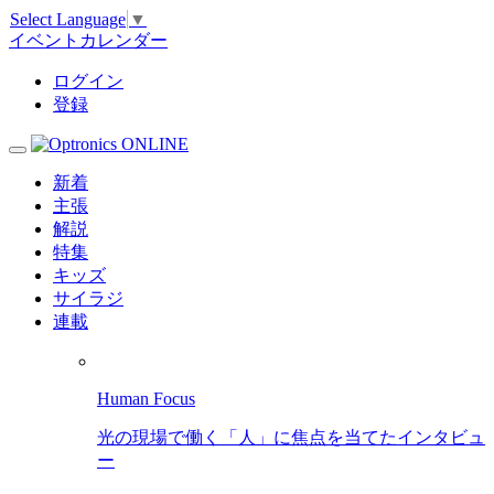
Select Language
▼
イベントカレンダー
ログイン
登録
新着
主張
解説
特集
キッズ
サイラジ
連載
Human Focus
光の現場で働く「人」に焦点を当てたインタビュ
ー