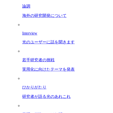
論調
海外の研究開発について
Interview
光のユーザーに話を聞きます
若手研究者の挑戦
実用化に向けたテーマを発表
ひかりがたり
研究者が語る光のあれこれ