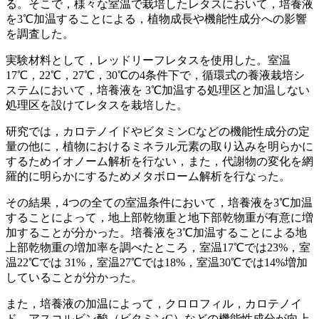
る。そこで，様々な室温で栽培したレタスにおいて，培養液
を3℃加温することによる，植物成長や機能性成分への影響
を調査した。
実験材料として，レッドリーフレタスを使用した。室温
17℃，22℃，27℃，30℃の4条件下で，循環式の養液栽培シ
ステムにおいて，培養液を 3℃加温する処理区と加温しない
処理区を設けてレタスを栽培した。
研究では，カロテノイドやビタミンCなどの機能性成分の定
量の他に，植物におけるミネラル元素の取り込みを明らかに
するためイオノーム解析を行ない，また，代謝物の変化を網
羅的に明らかにするためメタボローム解析を行なった。
その結果，4つの全ての室温条件において，培養液を3℃加温
することによって，地上部乾物重と地下部乾物重が有意に増
加することが分かった。培養液を3℃加温することによる地
上部乾物重の増加率を調べたところ，室温17℃では23%，室
温22℃では 31%，室温27℃では18%，室温30℃では14%増加
していることが分かった。
また，培養液の加温によって，クロロフィル，カロテノイ
ド，アスコルビン酸（ビタミンC）などの機能性成分が向上