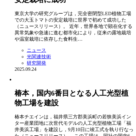
東京大学の研究グループは，完全密閉型LED植物工場
での大玉トマトの安定栽培に世界で初めて成功した
（ニュースリリース）。 近年，世界各地で顕在化する
異常気象や急速に進む都市化により，従来の露地栽培
や温室栽培に依存した食料生…
ニュース
光関連技術
研究開発
2025.09.24
椿本，国内6番目となる人工光型植
物工場を建設
椿本チエインは，福井県三方郡美浜町の若狭美浜イン
ター産業団地に次世代モデルの人工光型植物工場「福
井美浜工場」を建設し，9月10日に竣工式を執り行なっ
た（ニュースリリース）。 この工場は，同社の国内6