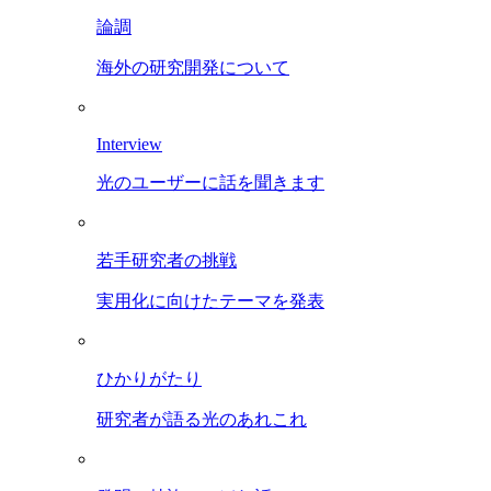
論調
海外の研究開発について
Interview
光のユーザーに話を聞きます
若手研究者の挑戦
実用化に向けたテーマを発表
ひかりがたり
研究者が語る光のあれこれ