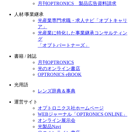
月刊OPTRONICS 製品広告資料請求
人材/事業継承
光産業専門求職・求人ナビ「オプトキャリ
ア」
光産業に特化した事業継承コンサルティン
グ
「オプトパートナーズ」
書籍 / 雑誌
月刊OPTRONICS
光のオンライン書店
OPTRONICS eBOOK
光用語
レンズ辞典＆事典
運営サイト
オプトロニクス社ホームページ
WEBジャーナル「OPTRONICS ONLINE」
オンライン展示会
光製品Navi