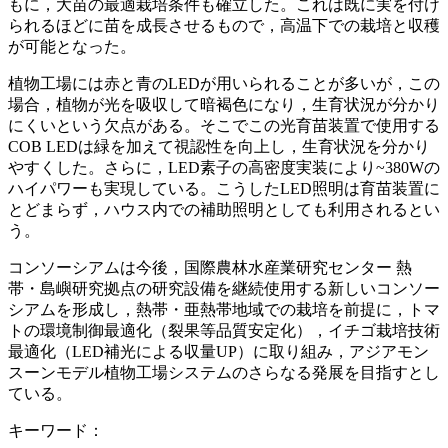
もに，大苗の最適栽培条件も確立した。これは既に実を付け
られるほどに苗を成長させるもので，高温下での栽培と収穫
が可能となった。
植物工場には赤と青のLEDが用いられることが多いが，この
場合，植物が光を吸収して暗褐色になり，生育状況が分かり
にくいという欠点がある。そこでこの光育苗装置で使用する
COB LEDは緑を加えて視認性を向上し，生育状況を分かり
やすくした。さらに，LED素子の高密度実装により~380Wの
ハイパワーも実現している。こうしたLED照明は育苗装置に
とどまらず，ハウス内での補助照明としても利用されるとい
う。
コンソーシアムは今後，国際農林水産業研究センター 熱
帯・島嶼研究拠点の研究設備を継続使用する新しいコンソー
シアムを形成し，熱帯・亜熱帯地域での栽培を前提に，トマ
トの環境制御最適化（裂果等品質安定化），イチゴ栽培技術
最適化（LED補光による収量UP）に取り組み，アジアモン
スーンモデル植物工場システムのさらなる発展を目指すとし
ている。
キーワード：