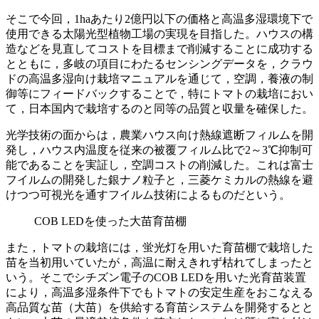
そこで今回，1haあたり2億円以下の価格と高温多湿環境下で
使用できる太陽光型植物工場の実現を目指した。ハウスの構
造などを見直してコストを目標まで削減することに成功する
とともに，多岐の項目にわたるセンシングデータを，クラウ
ドの高温多湿向け栽培マニュアルを通じて，空調，養液の制
御等にフィードバックすることで，特にトマトの栽培におい
て，日本国内で栽培するのと同等の品質と収量を確保した。
光学技術の面からは，農業ハウス向け熱線遮断フィルムを開
発し，ハウス内温度を従来の被覆フィルム比で2～3℃抑制可
能であることを実証し，空調コストの削減した。これは富士
フイルムの開発した銀ナノ粒子と，三菱ケミカルの熱線を避
けつつ可視光を通すフイルム技術によるものだという。
COB LEDを使った大苗育苗棚
また，トマトの栽培には，蛍光灯を用いた育苗棚で栽培した
苗を当初用いていたが，高温に耐えきれず枯れてしまったと
いう。そこでシチズン電子のCOB LEDを用いた光育苗装置
により，高温多湿条件下でもトマトの安定生産をおこなえる
高品質な苗（大苗）を供給する育苗システムを開発するとと