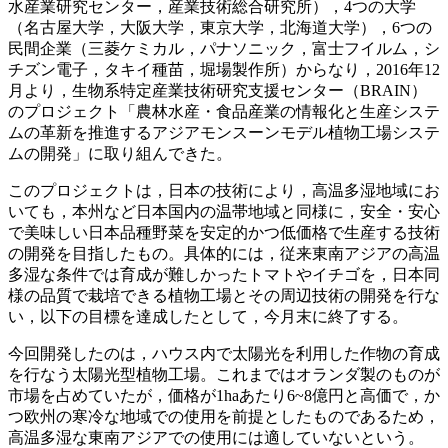
水産業研究センター，産業技術総合研究所），4つの大学
（名古屋大学，大阪大学，東京大学，北海道大学），6つの
民間企業（三菱ケミカル，パナソニック，富士フイルム，シ
チズン電子，タキイ種苗，堀場製作所）からなり，2016年12
月より，生物系特定産業技術研究支援センター（BRAIN）
のプロジェクト「農林水産・食品産業の情報化と生産システ
ムの革新を推進するアジアモンスーンモデル植物工場システ
ムの開発」に取り組んできた。
このプロジェクトは，日本の技術により，高温多湿地域にお
いても，本州など日本国内の温帯地域と同様に，安全・安心
で美味しい日本品種野菜を安定的かつ低価格で生産する技術
の開発を目指したもの。具体的には，従来東南アジアの高温
多湿な条件では育成が難しかったトマトやイチゴを，日本同
様の品質で栽培できる植物工場とその周辺技術の開発を行な
い，以下の目標を達成したとして，今月末に終了する。
今回開発したのは，ハウス内で太陽光を利用した作物の育成
を行なう太陽光型植物工場。これまではオランダ製のものが
市場を占めていたが，価格が1haあたり6~8億円と高価で，か
つ欧州の寒冷な地域での使用を前提としたものであるため，
高温多湿な東南アジアでの使用には適していないという。