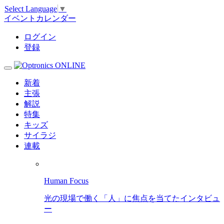
Select Language
▼
イベントカレンダー
ログイン
登録
新着
主張
解説
特集
キッズ
サイラジ
連載
Human Focus
光の現場で働く「人」に焦点を当てたインタビュ
ー