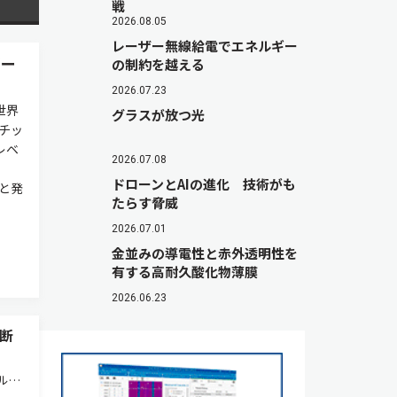
戦
2026.08.05
レーザー無線給電でエネルギー
ポー
の制約を越える
2026.07.23
世界
グラスが放つ光
スチッ
レベ
2026.07.08
ドローンとAIの進化 技術がも
たと発
たらす脅威
2026.07.01
金並みの導電性と赤外透明性を
有する高耐久酸化物薄膜
2026.06.23
断
ルを