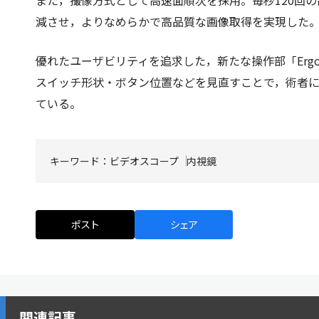
また，撮像方式として高速面順次を採用。毎秒120回
減させ，よりなめらかで高品質な画像取得を実現した
優れたユーザビリティを追求した，新たな操作部「Erg
スイッチ形状・ボタン位置などを見直すことで，術者
ている。
キーワード：
ビデオスコープ
内視鏡
ポスト
シェア
関連記事