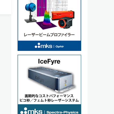
断す
リー
るAI