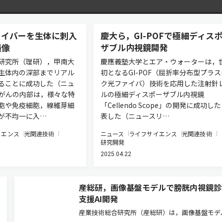
ァイバーを生体に刺入
慶大ら，GI-POFで極細ディス
撮像
ザブル内視鏡開発
研究所（理研），甲南大
慶應義塾大学とエア・ウォーターは，
生体内の深部までリアル
初となるGI-POF（屈折率分布型プラ
ることに成功した（ニュ
ク光ファイバ）技術を応用した注射針
 がんの内部は，様々な特
ルの極細ディスポーザブル内視鏡
胞や免疫細胞，線維芽細
「Cellendo Scope」の開発に成功し
が不均一に入…
表した（ニュースリ…
イエンス
光関連技術
ニュース
ライフサイエンス
光関連技術
研究開発
2025.04.22
産総研，画像基盤モデルで膀胱内視鏡診
支援AI開発
産業技術総合研究所（産総研）は，画像基盤モデ