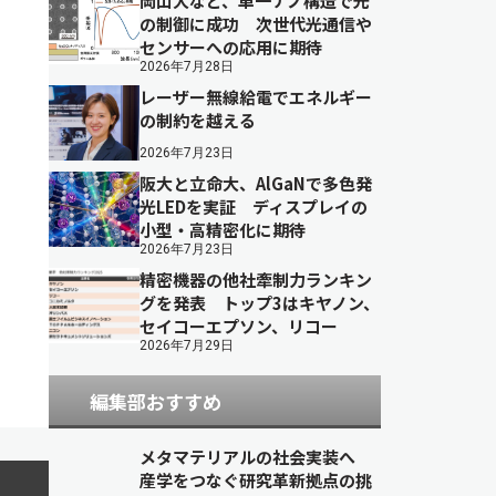
岡山大など、単一ナノ構造で光
の制御に成功 次世代光通信や
センサーへの応用に期待
2026年7月28日
レーザー無線給電でエネルギー
の制約を越える
2026年7月23日
阪大と立命大、AlGaNで多色発
光LEDを実証 ディスプレイの
小型・高精密化に期待
2026年7月23日
精密機器の他社牽制力ランキン
グを発表 トップ3はキヤノン、
セイコーエプソン、リコー
2026年7月29日
編集部おすすめ
メタマテリアルの社会実装へ
産学をつなぐ研究革新拠点の挑