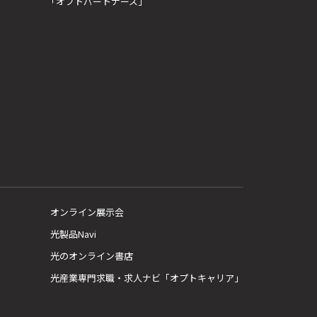
「オプトパートナーズ」
オンライン展示会
光製品Navi
光のオンライン書店
光産業専門求職・求人ナビ「オプトキャリア」