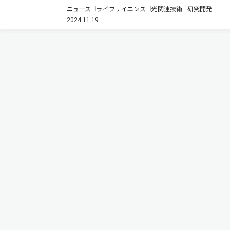
内視鏡の映像処理機能をクラウド上で実現するクラウ
ニュース
ライフサイエンス
光関連技術
研究開発
ド内視鏡システムをIOWN APNを用いて構成し，今年3
2024.11.19
月からの実証実験にて，APNがクラウド内視鏡システ
ムの実現に向けた…