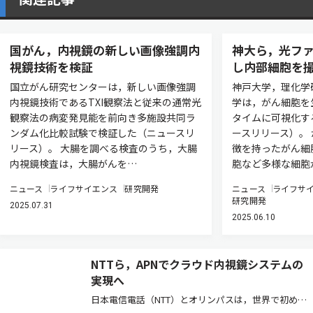
国がん，内視鏡の新しい画像強調内
神大ら，光フ
視鏡技術を検証
し内部細胞を
国立がん研究センターは，新しい画像強調
神戸大学，理化学
内視鏡技術であるTXI観察法と従来の通常光
学は，がん細胞を
観察法の病変発見能を前向き多施設共同ラ
タイムに可視化す
ンダム化比較試験で検証した（ニュースリ
ースリリース）。
リース）。 大腸を調べる検査のうち，大腸
徴を持ったがん細
内視鏡検査は，大腸がんを…
胞など多様な細胞
ニュース
ライフサイエンス
研究開発
ニュース
ライフサ
研究開発
2025.07.31
2025.06.10
NTTら，APNでクラウド内視鏡システムの
実現へ
日本電信電話（NTT）とオリンパスは，世界で初めて