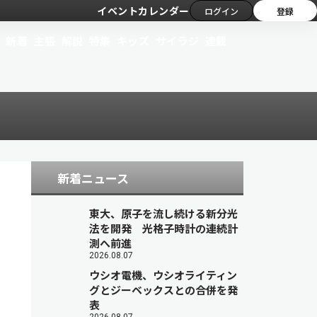
イベントカレンダー
ログイン
登録
新着
主張
解説
特集
キッズ
サイラジ
連載
新着ニュース
東大、原子を流し続ける新分光
法を開発 光格子時計の連続計
測へ前進
2026.08.07
ウシオ電機、ウシオライティン
グとジーベックスとの合併を発
表