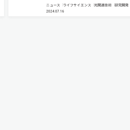
使用して少量の内視鏡画像の学習から高精度に診
ニュース
ライフサイエンス
光関連技術
研究開発
る膀胱内視鏡診断支援AIを開発した（ニュースリ
2024.07.16
ス）。 現在，医療分野において画像診断を支援す
の開発が進んでいるが，…