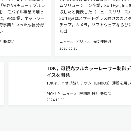
VOY VRチューナブルレ
ムソリューション企業，SoftEye, Inc.
を，モバイル事業で培っ
収したと発表した（ニュースリリース
に，VR事業，ネットワー
SoftEyeはスマートグラス向けのカス
育事業といった成長分野
チップ，カメラ，ソフトウェアならび
い…
ルゴ…
術
新製品
ニュース
ビジネス
光関連技術
2025.06.20
TDK，可視光フルカラーレーザー制御
イスを開発
TDKは，ニオブ酸リチウム（LiNbO3）薄膜を用
マートグラス用可視光フルカラーレーザー制御デ
PICK UP
ニュース
光関連技術
新製品
スの開発に世界で初めて成功した（ニュースリリ
2024.10.09
ス）。 このデバイスの最大の特長は，従来の可
ーザーの色制御と比較…