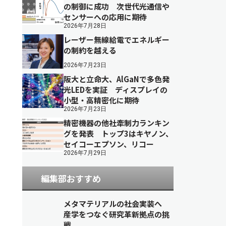
の制御に成功 次世代光通信や
センサーへの応用に期待
2026年7月28日
レーザー無線給電でエネルギー
の制約を越える
2026年7月23日
阪大と立命大、AlGaNで多色発
光LEDを実証 ディスプレイの
小型・高精密化に期待
2026年7月23日
精密機器の他社牽制力ランキン
グを発表 トップ3はキヤノン、
セイコーエプソン、リコー
2026年7月29日
編集部おすすめ
メタマテリアルの社会実装へ
産学をつなぐ研究革新拠点の挑
戦