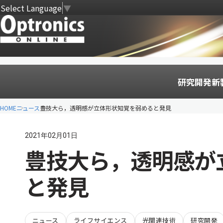
Select Language
▼
研究開発
新
HOME
ニュース
豊技大ら，透明感が立体形状知覚を弱めると発見
2021年02月01日
豊技大ら，透明感が
と発見
ニュース
ライフサイエンス
光関連技術
研究開発