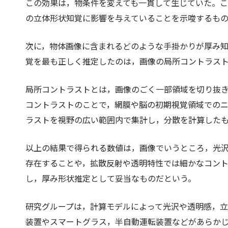
この効果は，物条件を変えても一貫して生じていた。
の立体形状知覚に影響を与えていることを示唆するも
次に，物体画像に含まれるどのような手掛かりが厚み
覚を最も正しく推定したのは，画像の局所コントラス
局所コントラストとは，画像のごく一部領域を切り抜き
コントラストのことで，網膜や脳の初期視覚領域でのニ
ラストを視野の広い範囲内で集計し，分散を計算した
以上の結果で得られる数値は，画像でいうところ，光
存在することや，拡散反射や透明特性では細かなコン
し，厚み形状推定として妥当なものだという。
研究グループは，計算モデルによって光沢や透明感，
装置やスマートグラス，半自動運転装置などがあらか