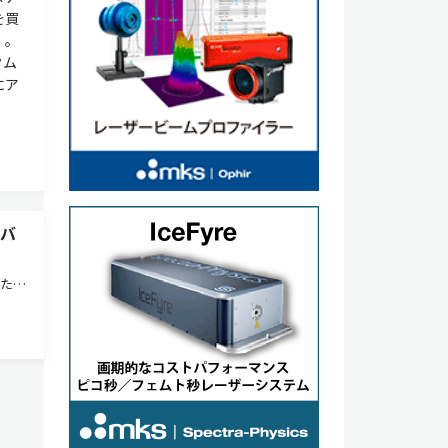
を買
）。
タム
にア
デバ
いたス
バイ
ー
視光レ