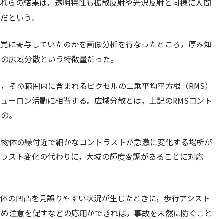
これらの結果は，透明特性も拡散反射や光沢反射と同様に人間
のだという。
知覚に寄与していたのかを画像分析を行なったところ，厚み知
トの広域分散という特徴量だった。
，その範囲内に含まれるピクセルの二乗平均平方根（RMS）
ューロン活動に相当する。広域分散とは，上記のRMSコント
もの。
沢物体の縁付近で細かなコントラストが急激に変化する場所が
トラスト変化の代わりに，大域の輝度変調があることに対応
立体の凹凸を見誤りやすい状況が生じたときに，歩行アシスト
じめ注意を促すなどの応用ができれば，事故を未然に防ぐこと