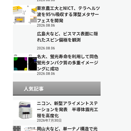
2026.08.06
東京農工大とNICT、テラヘルツ
波を95％吸収する薄型メタサー
フェスを開発
2026.08.06
広島大など、ビスマス表面に隠
れたスピン偏極を観測
2026.08.06
名大、蛍光寿命を利用して同色
蛍光タンパク質の多重イメージ
ングに成功
2026.08.06
人気記事
ニコン、新型アライメントステ
ーションを発表 半導体露光工
程を高度化
2026年7月30日
岡山大など、単一ナノ構造で光