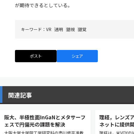
が期待できるとしている。
キーワード：
VR
透明
錯視
錯覚
ポスト
シェア
関連記事
阪大、半極性面InGaNとメタサーフ
理経，レンズ
ェスで円偏光の課題を解決
ネットに提供
大阪大学大学院工学研究科の市川修平准教
理経は，米VOYの