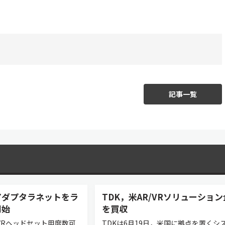
記事一覧
アダプタラネットをラ
TDK，米AR/VRソリューショ
開始
を買収
VRヘッドセット用度数可
TDKは6月19日，米国に拠点を置くシ