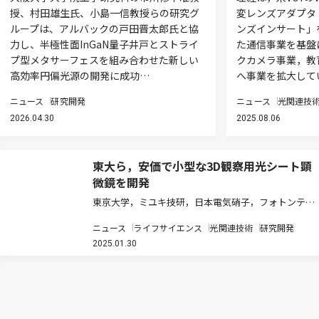
授、村田雄生氏、小島一信教授らの研究グ
変レンズアダプタ「
ループは、アルバックの戸田晋太郎氏と協
ンズインサート」
力し、半極性面InGaN量子井戸とストライ
た通信事業を基盤
プ型メタサーフェスを組み合わせた新しい
クカメラ事業，教
高効率円偏光源の開発に成功…
へ事業を拡大して
ニュース
研究開発
ニュース
光関連技
2026.04.30
2025.08.06
東大ら，安価で小型な3D観察用光シート顕
微鏡を開発
東京大学，ミユキ技研，日本電気硝子，フォトンテッ
クイノベーションズは，バイオサイエンスや病理等で
ニュース
ライフサイエンス
光関連技術
研究開発
の研究対象である透明化された組織標本の3次元イメ
2025.01.30
ージングを，簡単で小型で，解像度は従来の3次元イ
メージング装置と同等，さらに…