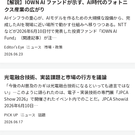
【解説】IOWN AI ファンドが示す、AI時代のフォトニ
クス産業の広がり
AIインフラの重心が、AIモデルを作るための大規模な設備から、完
成したAIを現場に近い場所で動かす仕組みへ移りつつある。NTT
などが2026年6月10日付で発表した投資ファンド「IOWN AI
Fund」（関連記事）が注…
Editor's Eye
ニュース
市場・政策
2026.06.23
光電融合技術、実装課題と市場の行方を議論
「今後のAI普及のカギは光電融合技術になるといっても過言ではな
い」―このように語られたのは、電子・実装技術の専門展『JPCA
Show 2026』で開催されたイベント内でのことだ。JPCA Showは
2026年6月10日…
PICK UP
ニュース
話題
2026.06.17