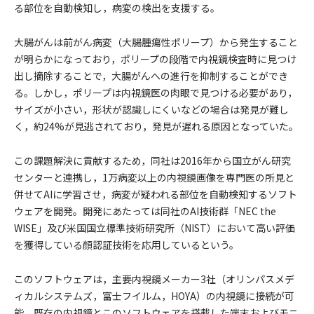
る部位を自動検知し，病変の検出を支援する。
大腸がんは前がん病変（大腸腫瘍性ポリープ）から発生すること
が明らかになっており，ポリープの段階で内視鏡検査時に見つけ
出し摘除することで，大腸がんへの進行を抑制することができ
る。しかし，ポリープは内視鏡医の肉眼で見つける必要があり，
サイズが小さい，形状が認識しにくいなどの場合は発見が難し
く，約24%が見逃されており，発見が遅れる原因となっていた。
この課題解決に貢献するため，同社は2016年から国立がん研究
センターと連携し，1万病変以上の内視鏡画像を専門医の所見と
併せてAIに学習させ，病変が疑われる部位を自動検知するソフト
ウェアを開発。開発にあたっては同社のAI技術群「NEC the
WISE」及び米国国立標準技術研究所（NIST）において高い評価
を獲得している顔認証技術を応用しているという。
このソフトウェアは，主要内視鏡メーカー3社（オリンパスメデ
ィカルシステムズ，富士フイルム，HOYA）の内視鏡に接続が可
能。既存の内視鏡とこのソフトウェアを搭載した端末およびモニ