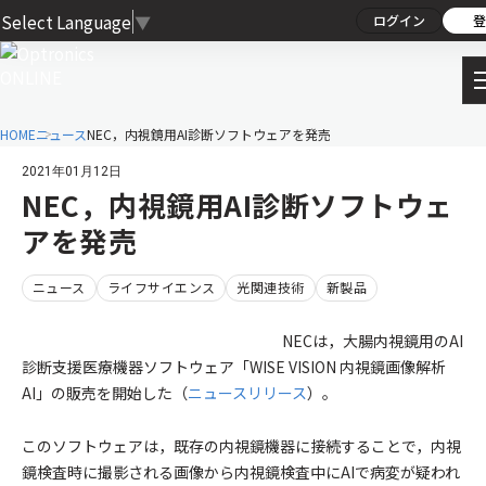
Select Language
▼
ログイン
登
HOME
ニュース
NEC，内視鏡用AI診断ソフトウェアを発売
2021年01月12日
NEC，内視鏡用AI診断ソフトウェ
アを発売
ニュース
ライフサイエンス
光関連技術
新製品
NECは，大腸内視鏡用のAI
診断支援医療機器ソフトウェア「WISE VISION 内視鏡画像解析
AI」の販売を開始した（
ニュースリリース
）。
このソフトウェアは，既存の内視鏡機器に接続することで，内視
鏡検査時に撮影される画像から内視鏡検査中にAIで病変が疑われ