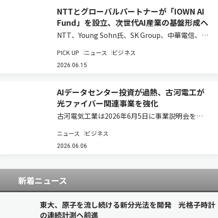
NTTとグローバルパートナーが「IOWN AI
Fund」を設立、次世代AI産業の基盤形成へ
NTT、Young Sohn氏、SK Group、中華電信、お
よび日本政策投資銀行は、AI時代の先端技術への
PICK UP
ニュース
ビジネス
投資を通じてIOWNエコシステムの構築と新たな
事業創出を目指す投資ファンド「IOWN AI
2026.06.15
Fund」を組成した…
AIデータセンター投資が過熱、古河電工が
光ファイバー関連事業を強化
古河電気工業は2026年6月5日に事業説明会を開
催し、光ソリューション領域の今後の事業方針を
ニュース
ビジネス
発表した。 光ソリューション領域長の浅尾真史氏
は、2030年に向け「革新的な光ソリューション
2026.06.06
でAI時代のネットワークを構築し、社…
新着ニュース
東大、原子を流し続ける新分光法を開発 光格子時計
の連続計測へ前進