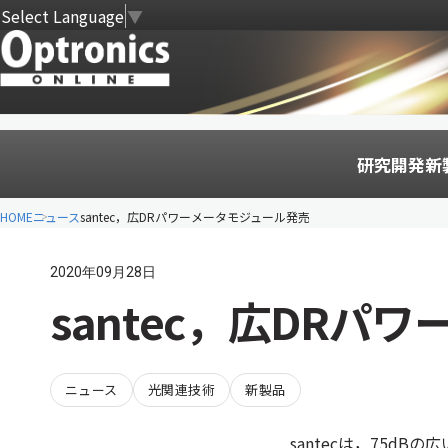
Select Language
▼
研究開発
新
HOME
ニュース
santec，広DRパワーメータモジュール発売
2020年09月28日
santec，広DRパ
ニュース
光関連技術
新製品
santecは，75d