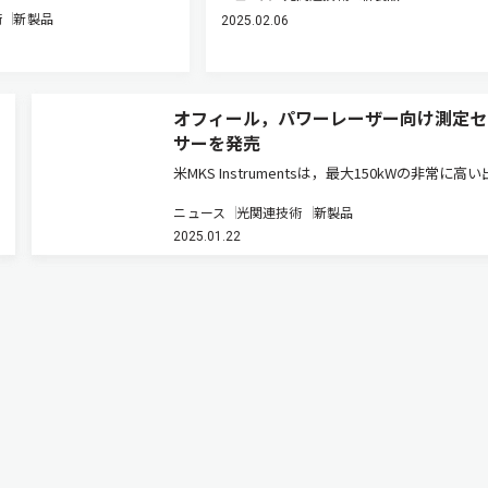
術
新製品
2025.02.06
オフィール，パワーレーザー向け測定セ
サーを発売
米MKS Instrumentsは，最大150kWの非常に高
を高精度かつ信頼性のある性能で測定する「Ophi
ニュース
光関連技術
新製品
150K-W超高出力レーザーセンサー」を発表した
2025.01.22
品ページ）。日本国内ではオフィールジャパンが
す…