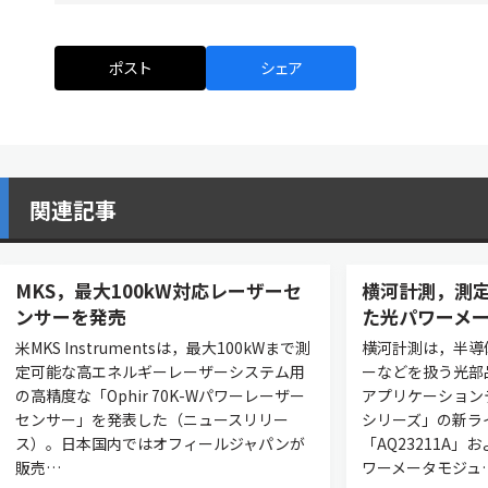
ポスト
シェア
関連記事
MKS，最大100kW対応レーザーセ
横河計測，測
ンサーを発売
た光パワーメ
米MKS Instrumentsは，最大100kWまで測
横河計測は，半導
定可能な高エネルギーレーザーシステム用
ーなどを扱う光部
の高精度な「Ophir 70K-Wパワーレーザー
アプリケーションテ
センサー」を発表した（ニュースリリー
シリーズ」の新ラ
ス）。日本国内ではオフィールジャパンが
「AQ23211A」お
販売…
ワーメータモジュ