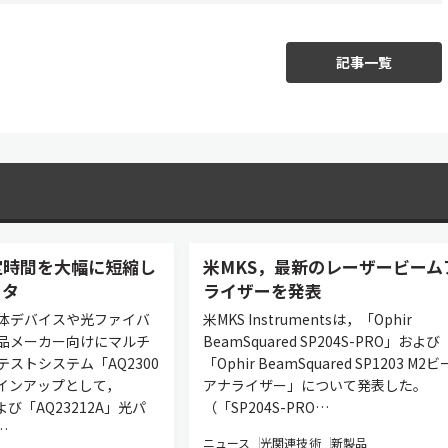
記事一覧
定時間を大幅に短縮し
米MKS，最新のレーザービーム
ータ
ライザーを発表
体デバイスや光ファイバ
米MKS Instrumentsは，「Ophir
品メーカー向けにマルチ
BeamSquared SP204S-PRO」および
ストシステム「AQ2300
「Ophir BeamSquared SP1203 M2
インアップとして，
アナライザー」について発表した。
よび「AQ23212A」光パ
（「SP204S-PRO…
…
ニュース
光関連技術
新製品