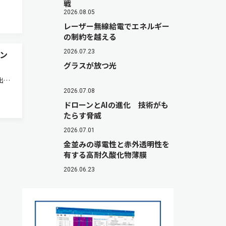
戦
2026.08.05
レーザー無線給電でエネルギー
の制約を越える
2026.07.23
ン
グラスが放つ光
い出力
r
2026.07.08
（製
ドローンとAIの進化 技術がも
販売
たらす脅威
2026.07.01
金並みの導電性と赤外透明性を
有する高耐久酸化物薄膜
2026.06.23