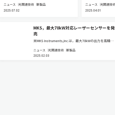
ニュース
光関連技術
新製品
ニュース
光関連技
2025.07.02
2025.04.01
MKS，最大70kW対応レーザーセンサーを発
売
米MKS Instruments,Inc.は，最大70kWの出力を高精度
かつ信頼性の高い性能で測定する「Ophir 70K-W超高
ニュース
光関連技術
新製品
出力レーザーセンサー」を発表した（ニュースリリー
2025.02.03
ス）。この製品は，オフィールジャパンが日本…