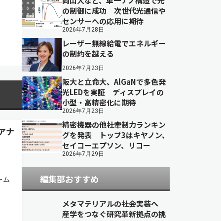
岡山大など、単一ナノ構造で光
の制御に成功 次世代光通信や
センサーへの応用に期待
2026年7月28日
レーザー無線給電でエネルギー
の制約を越える
2026年7月23日
阪大と立命大、AlGaNで多色発
光LEDを実証 ディスプレイの
小型・高精密化に期待
2026年7月23日
精密機器の他社牽制力ランキン
アナ
グを発表 トップ3はキヤノン、
セイコーエプソン、リコー
2026年7月29日
編集部おすすめ
ビーム
メタマテリアルの社会実装へ
産学をつなぐ研究革新拠点の挑