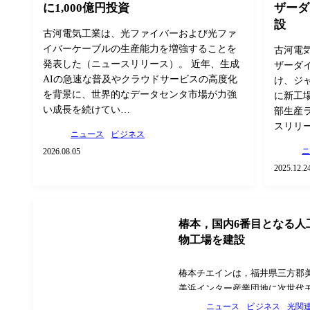
に1,000億円投資
ザーダ
設
古河電気工業は、光ファイバーおよび光ファ
イバーケーブルの生産能力を増強することを
古河電
発表した（ニュースリリース）。 近年、生成
ザーダ
AIの急速な普及やクラウドサービスの高度化
け、ジ
を背景に、世界的なデータセンタ市場が力強
に新工
い成長を続けてい…
部生産
スリリ
ニュース
ビジネス
2026.08.05
2025.12.2
椿本，国内6番目となる人
物工場を建設
椿本チエインは，福井県三方郡
美浜インター産業団地に次世代
光型植物工場「福井美浜工場」
ニュース
ビジネス
光関