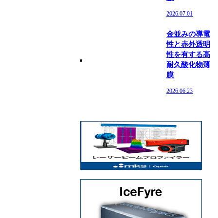
2026.07.01
金並みの導電
性と赤外透明
性を有する高
耐久酸化物薄
膜
2026.06.23