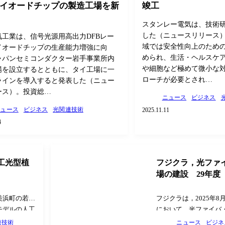
イオードチップの製造工場を新
竣工
スタンレー電気は、技術
した（ニュースリリース）
気工業は、信号光源用高出力DFBレー
域では安全性向上のため
イオードチップの生産能力増強に向
められ、生活・ヘルスケ
ャパンセミコンダクター岩手事業所内
や細胞など極めて微小な
場を設立するとともに、タイ工場に一
ローチが必要とされ…
ラインを導入すると発表した（ニュー
ース）。投資総…
ニュース
ビジネス
ニュース
ビジネス
光関連技術
2025.11.11
4
工光型植
フジクラ，光ファ
場の建設 29年度
美浜町の若狭
フジクラは，2025年8
モデルの人工
において，光ファイバ
を建設し，9
建設を決議したと発表
連技術
ニュース
ビジネ