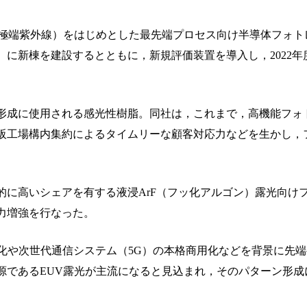
（極端紫外線）をはじめとした最先端プロセス向け半導体フォト
に新棟を建設するとともに，新規評価装置を導入し，2022年
形成に使用される感光性樹脂。同社は，これまで，高機能フォ
阪工場構内集約によるタイムリーな顧客対応力などを生かし，
界的に高いシェアを有する液浸ArF（フッ化アルゴン）露光向け
力増強を行なった。
化や次世代通信システム（5G）の本格商用化などを背景に先
源であるEUV露光が主流になると見込まれ，そのパターン形成