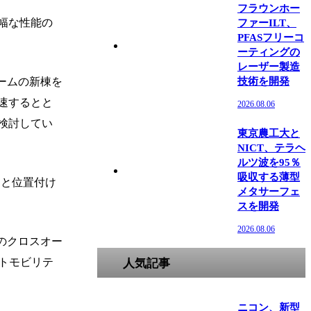
フラウンホー
幅な性能の
ファーILT、
PFASフリーコ
ーティングの
レーザー製造
ームの新棟を
技術を開発
速するとと
2026.08.06
検討してい
東京農工大と
NICT、テラヘ
ルツ波を95％
吸収する薄型
の一つと位置付け
メタサーフェ
スを開発
2026.08.06
のクロスオー
ートモビリテ
人気記事
ニコン、新型