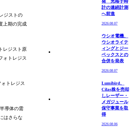
発 光格子時
計の連続計測
へ前進
レジストの
度上期の完成
2026.08.07
ウシオ電機、
ウシオライテ
ィングとジー
トレジスト原
ベックスとの
フォトレジス
合併を発表
2026.08.07
フォトレジス
Lumibird、
Cilas株を売却
しレーザー・
メガジュール
保守事業を取
端半導体の需
得
にはさらな
2026.08.06