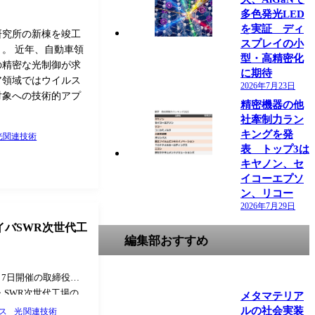
多色発光LED
を実証 ディ
研究所の新棟を竣工
スプレイの小
。 近年、自動車領
型・高精密化
の精密な光制御が求
に期待
ア領域ではウイルス
2026年7月23日
対象への技術的アプ
精密機器の他
社牽制力ラン
キングを発
光関連技術
表 トップ3は
キヤノン、セ
イコーエプソ
ン、リコー
2026年7月29日
イバSWR次世代工
編集部おすすめ
月7日開催の取締役会
・SWR次世代工場の
メタマテリア
した（ニュースリリー
ルの社会実装
ス
光関連技術