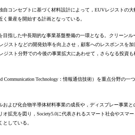
独自コンセプトに基づく材料設計によって，EUVレジストの大
近く量産を開始する計画となっている。
を目指した中長期的な事業基盤整備の一環となる。クリーンル
Vレジストなどの開発効率を向上させ，顧客へのレスポンスを加
端レジスト分野での今後の事業拡大にあわせて，さらなる投資も
d Communication Technology：情報通信技術）を重点分野
ルおよび化合物半導体材料事業の成長や，ディスプレー事業と
拡充を図り，Society5.0に代表されるスマート社会やスマ
くとしている。