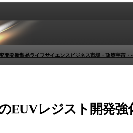
究開発
新製品
ライフサイエンス
ビジネス
市場・政策
宇宙・
のEUVレジスト開発強