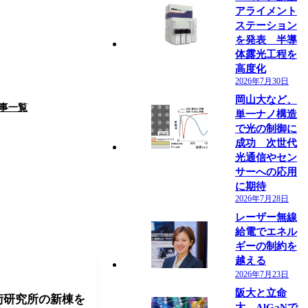
アライメント
ステーション
を発表 半導
体露光工程を
高度化
2026年7月30日
岡山大など、
事一覧
単一ナノ構造
で光の制御に
成功 次世代
光通信やセン
サーへの応用
に期待
2026年7月28日
レーザー無線
給電でエネル
ギーの制約を
越える
2026年7月23日
阪大と立命
術研究所の新棟を
大、AlGaNで