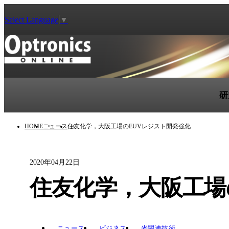
Select Language
▼
研
HOME
ニュース
住友化学，大阪工場のEUVレジスト開発強化
2020年04月22日
住友化学，大阪工場
ニュース
ビジネス
光関連技術