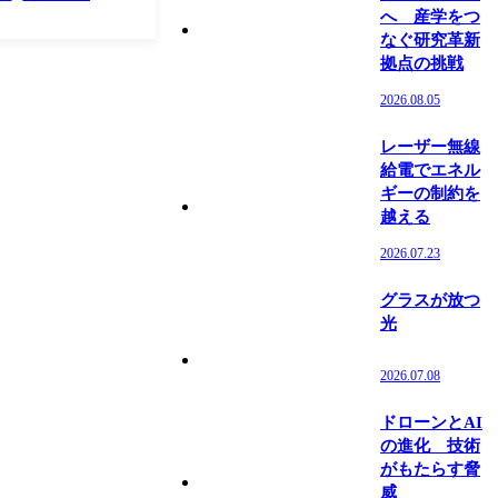
Iの普及・拡大に伴う
へ 産学をつ
心とする需要増加に対
なぐ研究革新
拠点の挑戦
2026.08.05
レーザー無線
給電でエネル
ギーの制約を
越える
2026.07.23
グラスが放つ
光
2026.07.08
ドローンとAI
の進化 技術
がもたらす脅
威