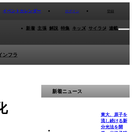
イベントカレンダー
ログイン
登録
新着
主張
解説
特集
キッズ
サイラジ
連載
インフラ
新着ニュース
化
東大、原子を
流し続ける新
分光法を開