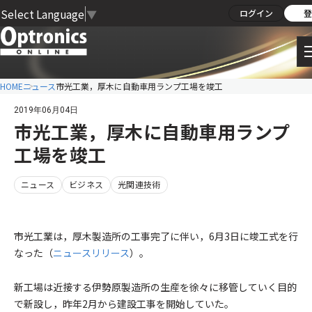
Select Language
▼
ログイン
登
HOME
ニュース
市光工業，厚木に自動車用ランプ工場を竣工
2019年06月04日
市光工業，厚木に自動車用ランプ
工場を竣工
ニュース
ビジネス
光関連技術
市光工業は，厚木製造所の工事完了に伴い，6月3日に竣工式を行
なった（
ニュースリリース
）。
新工場は近接する伊勢原製造所の生産を徐々に移管していく目的
で新設し，昨年2月から建設工事を開始していた。