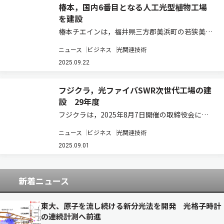
椿本，国内6番目となる人工光型植物工場
を建設
椿本チエインは，福井県三方郡美浜町の若狭美浜
インター産業団地に次世代モデルの人工光型植物
ニュース
ビジネス
光関連技術
工場「福井美浜工場」を建設し，9月10日に竣工
式を執り行なった（ニュースリリース）。 この工
2025.09.22
場は，同社の国内6番目の工場であり，植物…
フジクラ，光ファイバSWR次世代工場の建
設 29年度
フジクラは，2025年8月7日開催の取締役会にお
いて，光ファイバ・SWR次世代工場の建設を決議
ニュース
ビジネス
光関連技術
したと発表した（ニュースリリース）。 同社は，
生成AIの普及・拡大に伴うデータセンタ市場を中
2025.09.01
心とする需要増加に対し，細径高密度…
新着ニュース
東大、原子を流し続ける新分光法を開発 光格子時計
の連続計測へ前進