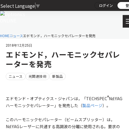
Select Language
▼
ログイン
登
HOME
ニュース
エドモンド，ハーモニックセパレーターを発売
2018年12月25日
エドモンド，ハーモニックセパレ
ーターを発売
ニュース
光関連技術
新製品
®
エドモンド・オプティクス・ジャパンは，「TECHSPEC
Nd:YAG
ハーモニックセパレーター」を発売した（
製品ページ
）。
このハーモニックセパレーター（ビームスプリッター）は，
Nd:YAGレーザーに共通する高調波の分離に使用される。要求の