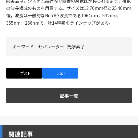
同製品は，システム設計内で最善の柔軟性が得られるよう，複数
の波長構成のものを用意する。サイズは12.70mm径と25.40mm
径，波長は一般的なNd:YAG波長である1064nm，532nm，
355nm，266nmで，計14種類のラインナップがある。
キーワード：
セパレーター
光学素子
ポスト
シェア
記事一覧
関連記事