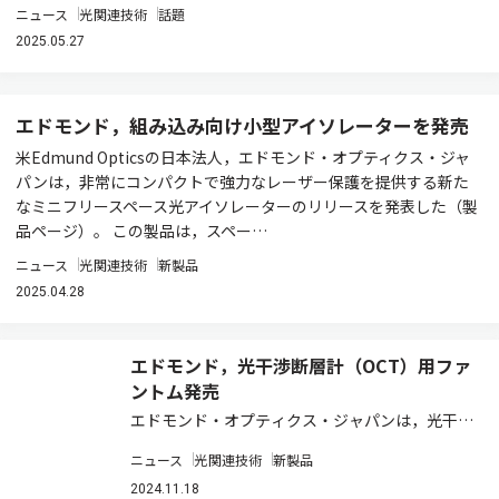
ニュース
光関連技術
話題
2025.05.27
エドモンド，組み込み向け小型アイソレーターを発売
米Edmund Opticsの日本法人，エドモンド・オプティクス・ジャ
パンは，非常にコンパクトで強力なレーザー保護を提供する新た
なミニフリースペース光アイソレーターのリリースを発表した（製
品ページ）。 この製品は，スペー…
ニュース
光関連技術
新製品
2025.04.28
エドモンド，光干渉断層計（OCT）用ファ
ントム発売
エドモンド・オプティクス・ジャパンは，光干渉
断層計（OCT）用ファントムの販売を開始したと
ニュース
光関連技術
新製品
発表した（製品ページ）。 この製品は，OCTシ
ステムのテストとキャリブレーションを行なうた
2024.11.18