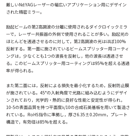
厳しいNd:YAGレーザーの幅広いアプリケーション用にデザイン
された精密ミラー。
励起ビームの第2高調波の分離に使用されるダイクロイックミラ
ーで，レーザー共振器の外側で使用されることが多い。励起光の
ほとんどを透過させるのに対して，第2高調波の光はほぼ100%
反射する。第一面に施されているビームスプリッター用コーティ
ングは，少なくとも1つの波長を反射し，他の波長は透過させ
る。このビームスプリッター用コーティングは95%を超える透過
率が得られる。
また第二面には，反射による損失を最小化するため，反射防止膜
が施されている。45°の入射角度で光路に組み込むようにデザイ
ンされており，光学的・熱的に良好な性能と安定性が得られ，
10-5の表面品質を持つ平面度λ/10の合成石英基板を用いて製造さ
れている。RoHS指令に準拠し，厚さ6.35±0.20mm，プレート
構造で，有効径は85%を超える。