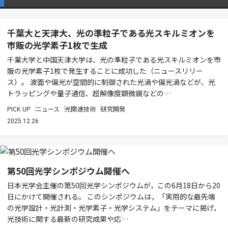
千葉大と天津大、光の準粒子である光スキルミオンを
市販の光学素子1枚で生成
千葉大学と中国天津大学は、光の準粒子である光スキルミオンを市
販の光学素子1枚で発生することに成功した（ニュースリリー
ス）。 波面や偏光が空間的に制御された光渦や偏光渦などが、光
トラッピングや量子通信、超解像度顕微鏡などの…
PICK UP
ニュース
光関連技術
研究開発
2025.12.26
第50回光学シンポジウム開催へ
日本光学会主催の第50回光学シンポジウムが，この6月18日から20
日にかけて開催される。 このシンポジウムは，「実用的な最先端
の光学設計・光計測・光学素子・光学システム」をテーマに掲げ，
光技術に関する最新の研究成果や応…