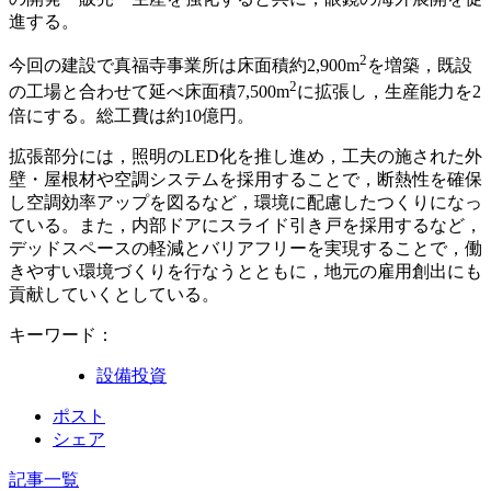
進する。
2
今回の建設で真福寺事業所は床面積約2,900m
を増築，既設
2
の工場と合わせて延べ床面積7,500m
に拡張し，生産能力を2
倍にする。総工費は約10億円。
拡張部分には，照明のLED化を推し進め，工夫の施された外
壁・屋根材や空調システムを採用することで，断熱性を確保
し空調効率アップを図るなど，環境に配慮したつくりになっ
ている。また，内部ドアにスライド引き戸を採用するなど，
デッドスペースの軽減とバリアフリーを実現することで，働
きやすい環境づくりを行なうとともに，地元の雇用創出にも
貢献していくとしている。
キーワード：
設備投資
ポスト
シェア
記事一覧