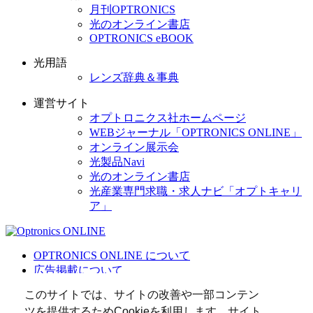
月刊OPTRONICS
光のオンライン書店
OPTRONICS eBOOK
光用語
レンズ辞典＆事典
運営サイト
オプトロニクス社ホームページ
WEBジャーナル「OPTRONICS ONLINE」
オンライン展示会
光製品Navi
光のオンライン書店
光産業専門求職・求人ナビ「オプトキャリ
ア」
OPTRONICS ONLINE について
広告掲載について
運営会社
このサイトでは、サイトの改善や一部コンテン
個人情報
ツを提供するためCookieを利用します。サイト