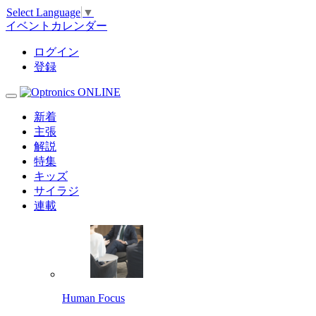
Select Language
▼
イベントカレンダー
ログイン
登録
新着
主張
解説
特集
キッズ
サイラジ
連載
Human Focus