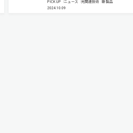
PICK UP
ニュース
光関連技術
新製品
スの開発に世界で初めて成功した（ニュースリリ
2024.10.09
ス）。 このデバイスの最大の特長は，従来の可
ーザーの色制御と比較…