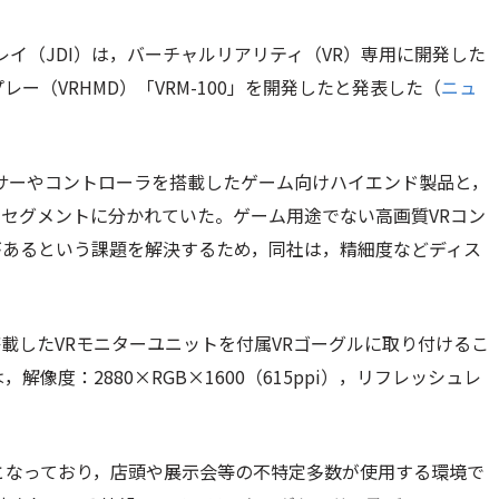
レイ（JDI）は，バーチャルリアリティ（VR）専用に開発した
ー（VRHMD）「VRM-100」を開発したと発表した（
ニュ
ンサーやコントローラを搭載したゲーム向けハイエンド製品と，
セグメントに分かれていた。ゲーム用途でない高画質VRコン
があるという課題を解決するため，同社は，精細度などディス
載したVRモニターユニットを付属VRゴーグルに取り付けるこ
像度：2880×RGB×1600（615ppi），リフレッシュレ
となっており，店頭や展示会等の不特定多数が使用する環境で