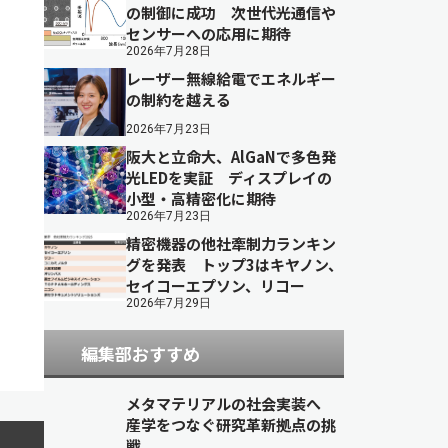
の制御に成功 次世代光通信や
センサーへの応用に期待
2026年7月28日
レーザー無線給電でエネルギー
の制約を越える
2026年7月23日
阪大と立命大、AlGaNで多色発
光LEDを実証 ディスプレイの
小型・高精密化に期待
2026年7月23日
精密機器の他社牽制力ランキン
グを発表 トップ3はキヤノン、
セイコーエプソン、リコー
2026年7月29日
編集部おすすめ
メタマテリアルの社会実装へ
産学をつなぐ研究革新拠点の挑
戦