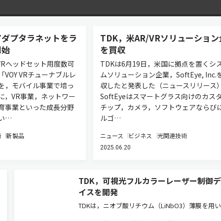
アダプタラネットをラ
TDK，米AR/VRソリューショ
開始
を買収
VRヘッドセット用度数可
TDKは6月19日，米国に拠点を置くシ
VOY VRチューナブルレ
ムソリューション企業，SoftEye, Inc.
を，モバイル事業で培っ
収したと発表した（ニュースリリース
に，VR事業，ネットワー
SoftEyeはスマートグラス向けのカス
育事業といった成長分野
チップ，カメラ，ソフトウェアならび
い…
ルゴ…
術
新製品
ニュース
ビジネス
光関連技術
2025.06.20
TDK，可視光フルカラーレーザー制御
イスを開発
TDKは，ニオブ酸リチウム（LiNbO3）薄膜を用
マートグラス用可視光フルカラーレーザー制御デ