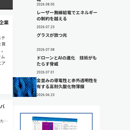
2026.08.05
レーザー無線給電でエネルギー
の制約を越える
ン企業
2026.07.23
グラスが放つ光
ステ
を買
）。
2026.07.08
タム
ドローンとAIの進化 技術がも
にア
たらす脅威
2026.07.01
金並みの導電性と赤外透明性を
有する高耐久酸化物薄膜
2026.06.23
デバ
いたス
バイ