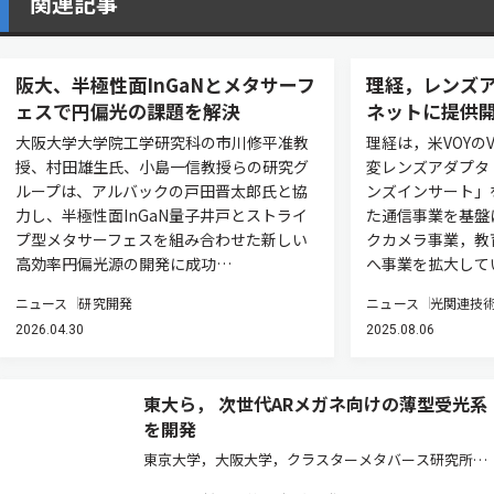
関連記事
阪大、半極性面InGaNとメタサーフ
理経，レンズ
ェスで円偏光の課題を解決
ネットに提供
大阪大学大学院工学研究科の市川修平准教
理経は，米VOYの
授、村田雄生氏、小島一信教授らの研究グ
変レンズアダプタ「
ループは、アルバックの戸田晋太郎氏と協
ンズインサート」
力し、半極性面InGaN量子井戸とストライ
た通信事業を基盤
プ型メタサーフェスを組み合わせた新しい
クカメラ事業，教
高効率円偏光源の開発に成功…
へ事業を拡大して
ニュース
研究開発
ニュース
光関連技
2026.04.30
2025.08.06
東大ら， 次世代ARメガネ向けの薄型受光系
を開発
東京大学，大阪大学，クラスターメタバース研究所，
英ユニバーシティ・カレッジ・ロンドンは，次世代AR