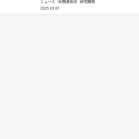
ニュース
光関連技術
研究開発
表示技術「Beaming Display（BD）」方式対応の薄型
2025.03.07
受光系を開発した（ニュースリリース）。 現在普及が
進むメガ…