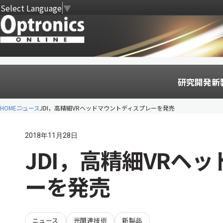
Select Language
▼
研究開発
新
HOME
ニュース
JDI，高精細VRヘッドマウントディスプレーを発売
2018年11月28日
JDI，高精細VRヘ
ーを発売
ニュース
光関連技術
新製品