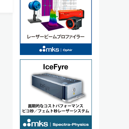
ー
視光レ