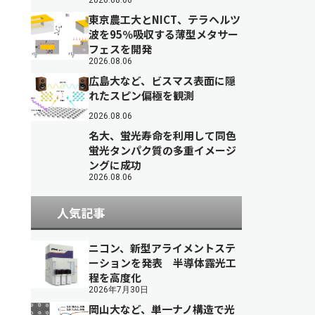
2026.08.06
東京農工大とNICT、テラヘルツ
波を95％吸収する薄型メタサー
フェスを開発
2026.08.06
広島大など、ビスマス表面に隠
れたスピン偏極を観測
2026.08.06
名大、蛍光寿命を利用して同色
蛍光タンパク質の多重イメージ
ングに成功
2026.08.06
人気記事
ニコン、新型アライメントステ
ーションを発表 半導体露光工
程を高度化
2026年7月30日
岡山大など、単一ナノ構造で光