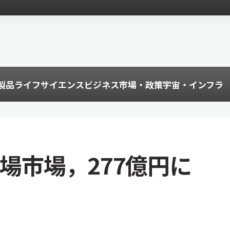
製品
ライフサイエンス
ビジネス
市場・政策
宇宙・インフラ
工場市場，277億円に