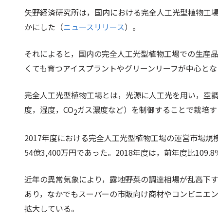
矢野経済研究所は，国内における完全人工光型植物工
かにした（
ニュースリリース
）。
それによると，国内の完全人工光型植物工場での生産
くても育つアイスプラントやグリーンリーフが中心とな
完全人工光型植物工場とは，光源に人工光を用い，空
度，湿度，CO
ガス濃度など）を制御することで栽培す
2
2017年度における完全人工光型植物工場の運営市場規
54億3,400万円であった。2018年度は，前年度比109.
近年の異常気象により，露地野菜の調達相場が乱高下
あり，なかでもスーパーの市販向け商材やコンビニエ
拡大している。