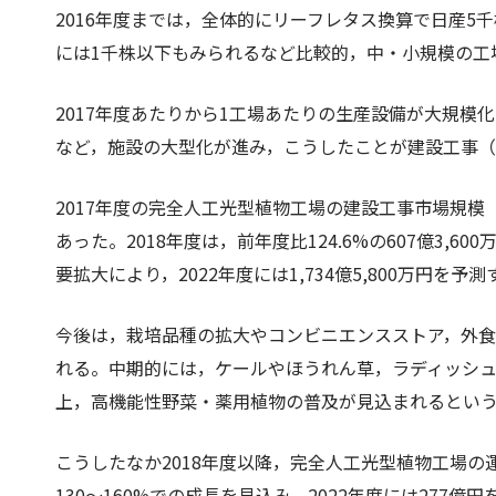
2016年度までは，全体的にリーフレタス換算で日産
には1千株以下もみられるなど比較的，中・小規模の工
2017年度あたりから1工場あたりの生産設備が大規模
など，施設の大型化が進み，こうしたことが建設工事
2017年度の完全人工光型植物工場の建設工事市場規模（累
あった。2018年度は，前年度比124.6%の607億3
要拡大により，2022年度には1,734億5,800万円を予
今後は，栽培品種の拡大やコンビニエンスストア，外
れる。中期的には，ケールやほうれん草，ラディッシ
上，高機能性野菜・薬用植物の普及が見込まれるとい
こうしたなか2018年度以降，完全人工光型植物工場
130～160%での成長を見込み，2022年度には277