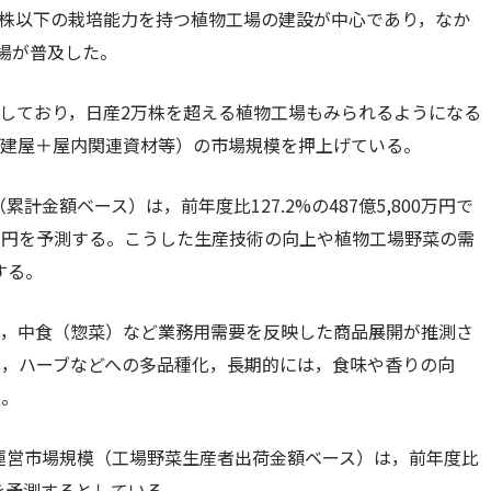
5千株以下の栽培能力を持つ植物工場の建設が中心であり，なか
場が普及した。
化しており，日産2万株を超える植物工場もみられるようになる
（建屋＋屋内関連資材等）の市場規模を押上げている。
計金額ベース）は，前年度比127.2%の487億5,800万円で
,600万円を予測する。こうした生産技術の向上や植物工場野菜の需
測する。
食，中食（惣菜）など業務用需要を反映した商品展開が推測さ
ュ，ハーブなどへの多品種化，長期的には，食味や香りの向
う。
の運営市場規模（工場野菜生産者出荷金額ベース）は，前年度比
億円を予測するとしている。