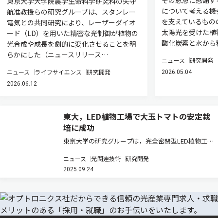
その恩恵に感謝す
東京大学大学院農学生命科学研究科の矢守
について考える機
航准教授らの研究グループは、スタンレー
を支えているもの
電気との共同研究により、レーザーダイオ
太陽光を受けた植
ード（LD）を用いた精密な光制御が植物の
酸化炭素と水から
光合成や成長を劇的に変化させることを明
らかにした（ニュースリリース…
ニュース
研究開発
ニュース
ライフサイエンス
研究開発
2026.05.04
2026.06.12
東大，LED植物工場で大玉トマトの安定栽
培に成功
東京大学の研究グループは，完全密閉型LED植物工場
での大玉トマトの安定栽培に世界で初めて成功した
ニュース
光関連技術
研究開発
（ニュースリリース）。 近年，世界各地で顕在化する
2025.09.24
異常気象や急速に進む都市化により，従来の露地栽培
や温室栽培に依存した食料生…