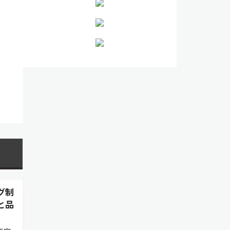
グ制
と品