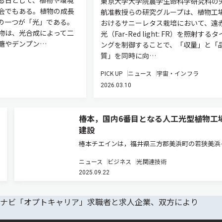
る日として、植物や環境
東京大学大学院農学生命科学研究科の
会でもある。植物の成長
航准教授らの研究グループは、植物工
の一つが「光」である。
おけるサニーレタス栽培において、遠
物は、光合成によって二
光（Far-Red light: FR）を照射する
糖やデンプン…
ングを制御することで、「収量」と「
質」を同時に向…
PICK UP
ニュース
宇宙・インフラ
2026.03.10
椿本，国内6番目となる人工光型植物工
建設
椿本チエインは，福井県三方郡美浜町の若狭美浜
ター産業団地に次世代モデルの人工光型植物工場
ニュース
ビジネス
光関連技術
井美浜工場」を建設し，9月10日に竣工式を執り
2025.09.22
った（ニュースリリース）。 この工場は，同社
6番目の工場であり，植物…