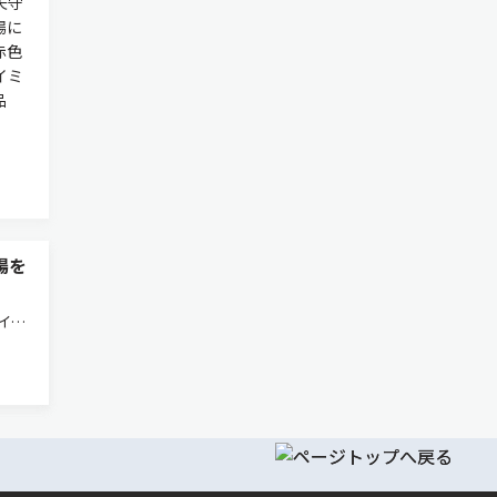
矢守
場に
赤色
タイミ
品
場を
イン
「福
行な
の国内