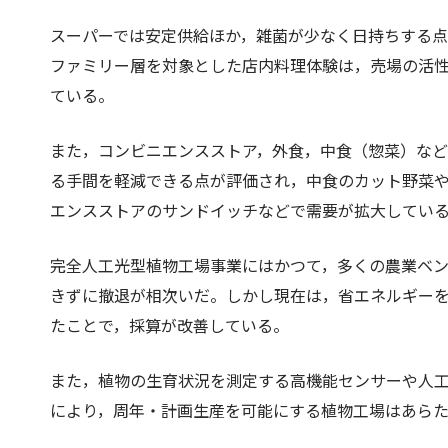
スーパーでは安定供給ほか，雑菌が少なく日持ちする
ファミリー層を対象とした店内料理体験は，売場の活
ている。
また，コンビニエンスストア，外食，中食（惣菜）な
る手間を軽減できる点が評価され，中食のカット野菜
エンスストアのサンドイッチなどで需要が拡大してい
完全人工光型植物工場事業にはかつて，多くの農業ベ
きずに撤退が相次いだ。しかし現在は，省エネルギーを
たことで，採算が改善している。
また，植物の生育状況を測定する高機能センサーや人
により，周年・計画生産を可能にする植物工場はあら