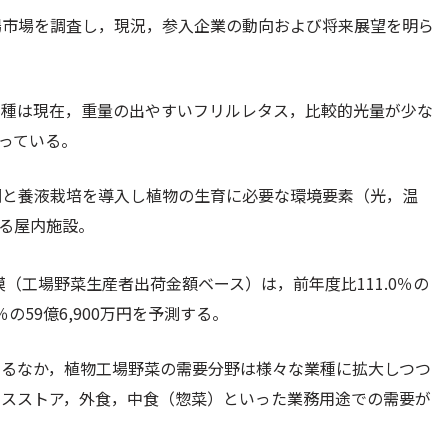
場市場を調査し，現況，参入企業の動向および将来展望を明ら
品種は現在，重量の出やすいフリルレタス，比較的光量が少な
っている。
調と養液栽培を導入し植物の生育に必要な環境要素（光，温
る屋内施設。
模（工場野菜生産者出荷金額ベース）は，前年度比111.0％の
8％の59億6,900万円を予測する。
するなか，植物工場野菜の需要分野は様々な業種に拡大しつつ
ンスストア，外食，中食（惣菜）といった業務用途での需要が