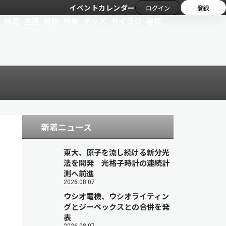
イベントカレンダー
ログイン
登録
新着
主張
解説
特集
キッズ
サイラジ
連載
新着ニュース
東大、原子を流し続ける新分光
法を開発 光格子時計の連続計
測へ前進
2026.08.07
ウシオ電機、ウシオライティン
グとジーベックスとの合併を発
表